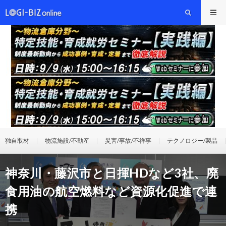
独自取材
物流施設/不動産
災害/事故/不祥事
テクノロジー/製品
神奈川・藤沢市と日揮HDなど3社、廃
食用油の航空燃料など資源化促進で連
携