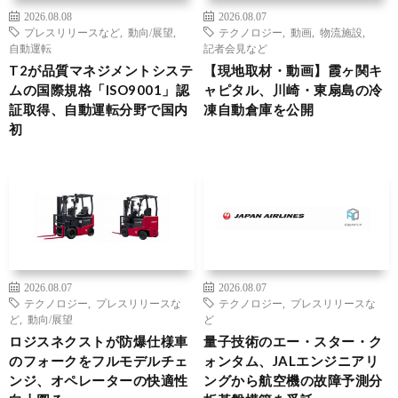
2026.08.08
2026.08.07
プレスリリースなど
,
動向/展望
,
テクノロジー
,
動画
,
物流施設
,
自動運転
記者会見など
T2が品質マネジメントシステ
【現地取材・動画】霞ヶ関キ
ムの国際規格「ISO9001」認
ャピタル、川崎・東扇島の冷
証取得、自動運転分野で国内
凍自動倉庫を公開
初
2026.08.07
2026.08.07
テクノロジー
,
プレスリリースな
テクノロジー
,
プレスリリースな
ど
,
動向/展望
ど
ロジスネクストが防爆仕様車
量子技術のエー・スター・ク
のフォークをフルモデルチェ
ォンタム、JALエンジニアリ
ンジ、オペレーターの快適性
ングから航空機の故障予測分