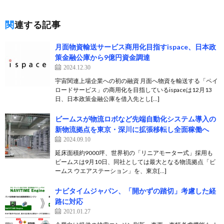
関連する記事
月面物資輸送サービス商用化目指すispace、日本政
策金融公庫から9億円資金調達
2024.12.30
宇宙関連上場企業への初の融資 月面へ物資を輸送する「ペイ
ロードサービス」の商用化を目指しているispaceは12月13
日、日本政策金融公庫を借入先とし[…]
ビームスが物流ロボなど先端自動化システム導入の
新物流拠点を東京・深川に拡張移転し全面稼働へ
2024.09.10
延床面積約9000坪、世界初の「リニアモーター式」採用も
ビームスは9月10日、同社としては最大となる物流拠点「ビ
ームス ウエアステーション」を、東京[…]
ナビタイムジャパン、「開かずの踏切」考慮した経
路に対応
2021.01.27