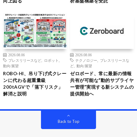
向上図る
析基盤構築を受託
2026.08.06
2026.08.06
プレスリリースなど
,
ロボット
,
テクノロジー
,
プレスリリースな
動向/展望
ど
,
動向/展望
ROBO-HI、吊り下げ式クレー
ゼロボード、常に最新の情報
ンに代わる超重量級
共有が可能な“動的サプライヤ
200tAGVで「落下リスク」
ー管理”実現する新システムの
解消と説明
提供開始へ
Back to Top