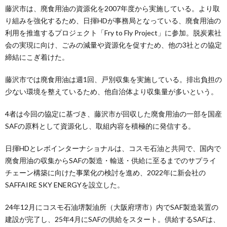
藤沢市は、廃食用油の資源化を2007年度から実施している。より取
り組みを強化するため、日揮HDが事務局となっている、廃食用油の
利用を推進するプロジェクト「Fry to Fly Project」に参加。脱炭素社
会の実現に向け、ごみの減量や資源化を促すため、他の3社との協定
締結にこぎ着けた。
藤沢市では廃食用油は週1回、戸別収集を実施している。排出負担の
少ない環境を整えているため、他自治体より収集量が多いという。
4者は今回の協定に基づき、藤沢市が回収した廃食用油の一部を国産
SAFの原料として資源化し、取組内容を積極的に発信する。
日揮HDとレボインターナショナルは、コスモ石油と共同で、国内で
廃食用油の収集からSAFの製造・輸送・供給に至るまでのサプライ
チェーン構築に向けた事業化の検討を進め、2022年に新会社の
SAFFAIRE SKY ENERGYを設立した。
24年12月にコスモ石油堺製油所（大阪府堺市）内でSAF製造装置の
建設が完了し、25年4月にSAFの供給をスタート。供給するSAFは、