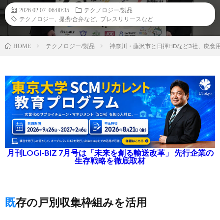
2026.02.07 06:00:35
テクノロジー/製品
テクノロジー
,
提携/合弁など
,
プレスリリースなど
テクノロジー/製品
神奈川・藤沢市と日揮HDなど3社、廃食
HOME
月刊LOGI-BIZ 7月号は「未来を創る輸送改革」 先行企業の
生存戦略を徹底取材
既存の戸別収集枠組みを活用