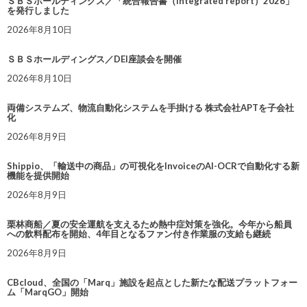
ＳＢＳホールディングス／「統合報告書（Integrated report）2026」
を発行しました
2026年8月10日
ＳＢＳホールディングス／DEI座談会を開催
2026年8月10日
両備システムズ、物流自動化システムを手掛ける 株式会社APTを子会社
化
2026年8月9日
Shippio、「輸送中の商品」の可視化をInvoiceのAI-OCRで自動化する新
機能を提供開始
2026年8月9日
栗林商船／夏の安全運航を支えるため熱中症対策を強化。今年から船員
への飲料配布を開始、4年目となるファン付き作業服の支給も継続
2026年8月9日
CBcloud、全国の「Marq」施設を起点とした新たな配送プラットフォー
ム「MarqGO」開始