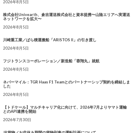
2026年8月5日
株式会社Univearth、倉吉運送株式会社と資本提携〜山陰エリアへ実運送
ネットワークを拡大〜
2026年8月5日
川崎重工業／ばら積運搬船「ARISTOS II」の引き渡し
2026年8月5日
フジトランスコーポレーション／新造船「蓉翔丸」就航
2026年8月5日
ネバーマイル：TGR Haas F1 Teamとのパートナーシップ契約を締結しま
した
2026年8月5日
【トドケール】マルチキャリア化に向けて、2026年7月よりヤマト運輸
とのAPI連携を開始
2026年7月30日
JR貨物／お盆休み期間の貨物列車の運転計画について