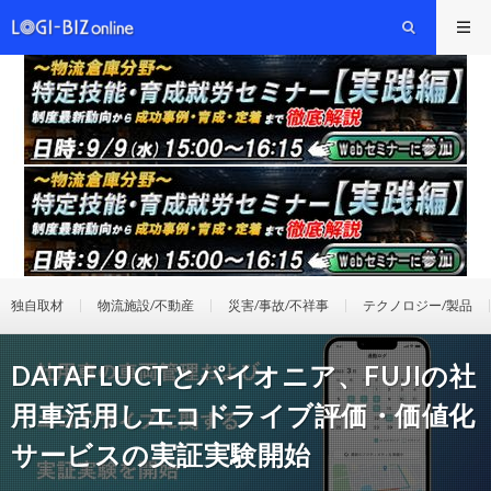
独自取材
物流施設/不動産
災害/事故/不祥事
テクノロジー/製品
DATAFLUCTとパイオニア、FUJIの社
用車活用しエコドライブ評価・価値化
サービスの実証実験開始