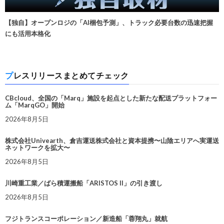
【独自】オープンロジの「AI梱包予測」、トラック必要台数の迅速把握
にも活用本格化
プレスリリースまとめてチェック
CBcloud、全国の「Marq」施設を起点とした新たな配送プラットフォー
ム「MarqGO」開始
2026年8月5日
株式会社Univearth、倉吉運送株式会社と資本提携〜山陰エリアへ実運送
ネットワークを拡大〜
2026年8月5日
川崎重工業／ばら積運搬船「ARISTOS II」の引き渡し
2026年8月5日
フジトランスコーポレーション／新造船「蓉翔丸」就航