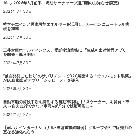
JAL／2026年8月前半 燃油サーチャージ適用額のお知らせ(変更)
2026年7月30日
椿本チエイン／再生可能エネルギーを活用し、カーボンニュートラル実
現を加速
2026年7月30日
三井倉庫ホールディングス、受託物流業務に 「生成AI出荷検品アプリ」
を開発・導入開始
2026年7月30日
“独自開発こだわり”のサプリメントでD2C展開する「ウェルモット製薬」
がEC自動出荷アプリ「シッピーノ」を導入
2026年7月30日
自動車船の荷役中断を抑制する自動車移動用「スケーター」を開発・導
入 ～自力走行できない車両を約5分で移動可能に～
2026年7月27日
【㈱ハナインターナショナル×星清重機運輸㈱】グループ会社で販売力の
更なる強化ねらう