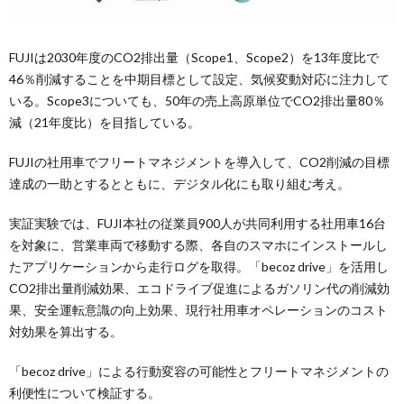
FUJIは2030年度のCO2排出量（Scope1、Scope2）を13年度比で
46％削減することを中期目標として設定、気候変動対応に注力して
いる。Scope3についても、50年の売上高原単位でCO2排出量80％
減（21年度比）を目指している。
FUJIの社用車でフリートマネジメントを導入して、CO2削減の目標
達成の一助とするとともに、デジタル化にも取り組む考え。
実証実験では、FUJI本社の従業員900人が共同利用する社用車16台
を対象に、営業車両で移動する際、各自のスマホにインストールし
たアプリケーションから走行ログを取得。「becoz drive」を活用し
CO2排出量削減効果、エコドライブ促進によるガソリン代の削減効
果、安全運転意識の向上効果、現行社用車オペレーションのコスト
対効果を算出する。
「becoz drive」による行動変容の可能性とフリートマネジメントの
利便性について検証する。