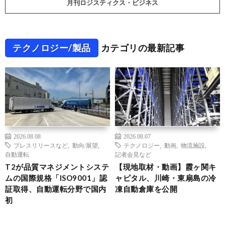
月刊ロジスティクス・ビジネス
テクノロジー/製品
カテゴリの最新記事
2026.08.08
2026.08.07
プレスリリースなど
,
動向/展望
,
テクノロジー
,
動画
,
物流施設
,
自動運転
記者会見など
T2が品質マネジメントシステ
【現地取材・動画】霞ヶ関キ
ムの国際規格「ISO9001」認
ャピタル、川崎・東扇島の冷
証取得、自動運転分野で国内
凍自動倉庫を公開
初