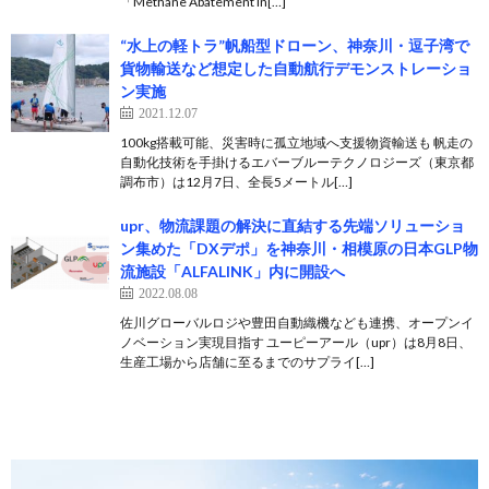
「Methane Abatement in[…]
“水上の軽トラ”帆船型ドローン、神奈川・逗子湾で
貨物輸送など想定した自動航行デモンストレーショ
ン実施
2021.12.07
100kg搭載可能、災害時に孤立地域へ支援物資輸送も 帆走の
自動化技術を手掛けるエバーブルーテクノロジーズ（東京都
調布市）は12月7日、全長5メートル[…]
upr、物流課題の解決に直結する先端ソリューショ
ン集めた「DXデポ」を神奈川・相模原の日本GLP物
流施設「ALFALINK」内に開設へ
2022.08.08
佐川グローバルロジや豊田自動織機なども連携、オープンイ
ノベーション実現目指す ユーピーアール（upr）は8月8日、
生産工場から店舗に至るまでのサプライ[…]