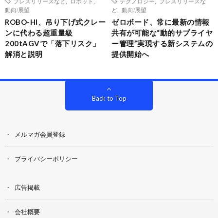
プレスリリースなど
,
ロボット
,
テクノロジー
,
プレスリリースな
動向/展望
ど
,
動向/展望
ROBO-HI、吊り下げ式クレー
ゼロボード、常に最新の情報
ンに代わる超重量級
共有が可能な“動的サプライヤ
200tAGVで「落下リスク」
ー管理”実現する新システムの
解消と説明
提供開始へ
Back to Top
メルマガ会員登録
プライバシーポリシー
広告掲載
会社概要