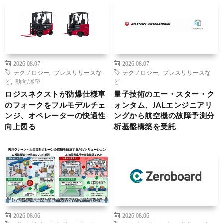
2026.08.07
2026.08.07
テクノロジー
,
プレスリリースな
テクノロジー
,
プレスリリースな
ど
,
動向/展望
ど
ロジスネクストが防爆仕様車
量子技術のエー・スター・ク
のフォークをフルモデルチェ
ォンタム、JALエンジニアリ
ンジ、オペレーターの快適性
ングから航空機の故障予測分
向上図る
析基盤構築を受託
2026.08.06
2026.08.06