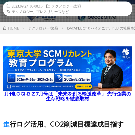
2023.09.27 06:00:15
テクノロジー/製品
テクノロジー
,
プレスリリースなど
テクノロジー/製品
DATAFLUCTとパイオニア、FUJIの
HOME
月刊LOGI-BIZ 7月号は「未来を創る輸送改革」 先行企業の
生存戦略を徹底取材
走行ログ活用、CO2削減目標達成目指す