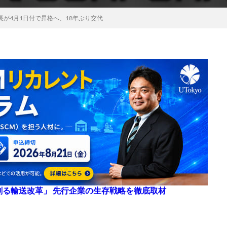
が4月1日付で昇格へ、18年ぶり交代
来を創る輸送改革」 先行企業の生存戦略を徹底取材