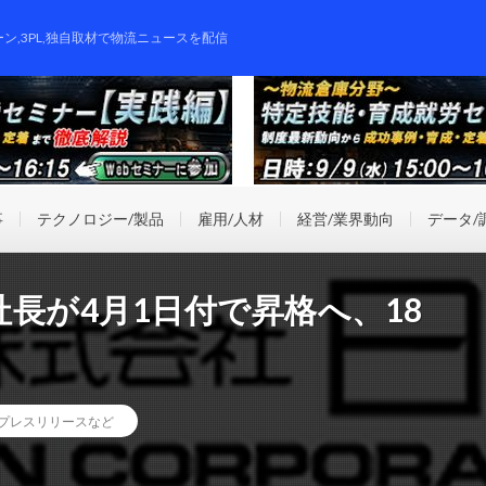
ーン,3PL,独自取材で物流ニュースを配信
事
テクノロジー/製品
雇用/人材
経営/業界動向
データ/
長が4月1日付で昇格へ、18
プレスリリースなど