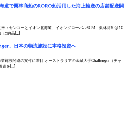
海道で栗林商船のRORO船活用した海上輸送の店舗配送開
り扱い センコーとイオン北海道、イオングローバルSCM、栗林商船は10
に納品[…]
enger、日本の物流施設に本格投資へ
施設関連の案件に着目 オーストラリアの金融大手Challenger（チャ
資を[…]