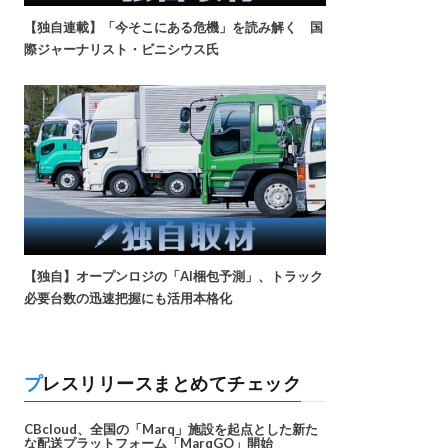
【独自連載】「今そこにある危機」を読み解く 国
際ジャーナリスト・ビニシウス氏
【独自】オープンロジの「AI梱包予測」、トラック
必要台数の迅速把握にも活用本格化
プレスリリースまとめてチェック
CBcloud、全国の「Marq」施設を起点とした新た
な配送プラットフォーム「MarqGO」開始