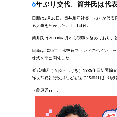
6年ぶり交代、筒井氏は代
日新は2月26日、筒井雅洋社長（73）が代
る人事を発表した。4月1日付。
筒井氏は2008年6月から現職を務めており、
日新は2025年、米投資ファンドのベインキ
株式を非公開化した。
峯 茂樹氏（みね・しげき）1985年日新運輸
締役常務執行役員などを経て25年4月より現
（藤原秀行）、