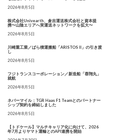
2026年8月5日
株式会社Univearth、倉吉運送株式会社と資本提
携〜山陰エリアへ実運送ネットワークを拡大〜
2026年8月5日
川崎重工業／ばら積運搬船「ARISTOS II」の引き渡
し
2026年8月5日
フジトランスコーポレーション／新造船「蓉翔丸」
就航
2026年8月5日
ネバーマイル：TGR Haas F1 Teamとのパートナー
シップ契約を締結しました
2026年8月5日
【トドケール】マルチキャリア化に向けて、2026
年7月よりヤマト運輸とのAPI連携を開始
2026年7月30日