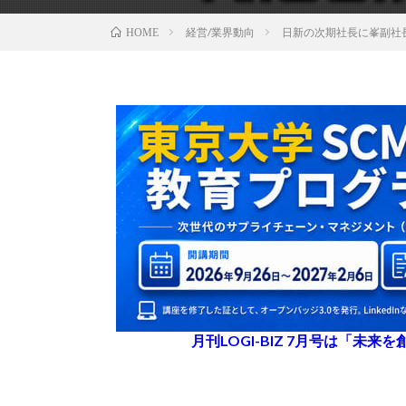
経営/業界動向
日新の次期社長に峯副社長
HOME
月刊LOGI-BIZ 7月号は「未