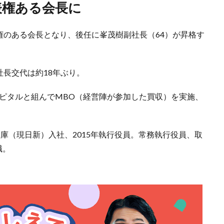
表権ある会長に
表権のある会長となり、後任に峯茂樹副社長（64）が昇格す
社長交代は約18年ぶり。
ャピタルと組んでMBO（経営陣が参加した買収）を実施、
倉庫（現日新）入社、2015年執行役員。常務執行役員、取
職。