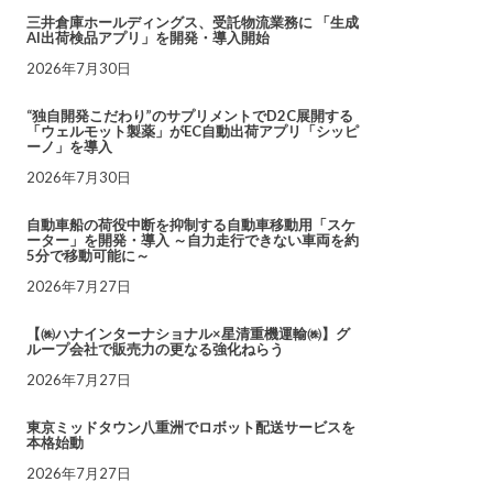
三井倉庫ホールディングス、受託物流業務に 「生成
AI出荷検品アプリ」を開発・導入開始
2026年7月30日
“独自開発こだわり”のサプリメントでD2C展開する
「ウェルモット製薬」がEC自動出荷アプリ「シッピ
ーノ」を導入
2026年7月30日
自動車船の荷役中断を抑制する自動車移動用「スケ
ーター」を開発・導入 ～自力走行できない車両を約
5分で移動可能に～
2026年7月27日
【㈱ハナインターナショナル×星清重機運輸㈱】グ
ループ会社で販売力の更なる強化ねらう
2026年7月27日
東京ミッドタウン八重洲でロボット配送サービスを
本格始動
2026年7月27日