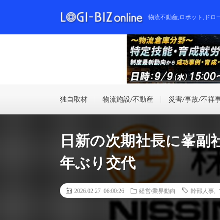
物流不動産,ロボット,ドロ
独自取材
物流施設/不動産
災害/事故/不祥
日新の次期社長に峯副社
年ぶり交代
2026.02.27 06:00:26
経営/業界動向
幹部人事
,