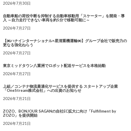
2026年7月30日
自動車船の荷役中断を抑制する自動車移動用「スケーター」を開発・導
入 ～自力走行できない車両を約5分で移動可能に～
2026年7月27日
【㈱ハナインターナショナル×星清重機運輸㈱】グループ会社で販売力の
更なる強化ねらう
2026年7月27日
東京ミッドタウン八重洲でロボット配送サービスを本格始動
2026年7月27日
上組／コンテナ物流最適化サービスを提供する スタートアップ企業
「OneStream株式会社」への出資のお知らせ
2026年7月21日
ZOZO、BONJOUR SAGANの自社EC拡大に向け「Fulfillment by
ZOZO」を提供開始
2026年7月21日