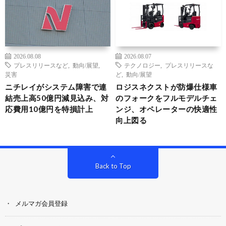
2026.08.08
2026.08.07
プレスリリースなど
,
動向/展望
,
テクノロジー
,
プレスリリースな
災害
ど
,
動向/展望
ニチレイがシステム障害で連
ロジスネクストが防爆仕様車
結売上高50億円減見込み、対
のフォークをフルモデルチェ
応費用10億円を特損計上
ンジ、オペレーターの快適性
向上図る
Back to Top
メルマガ会員登録