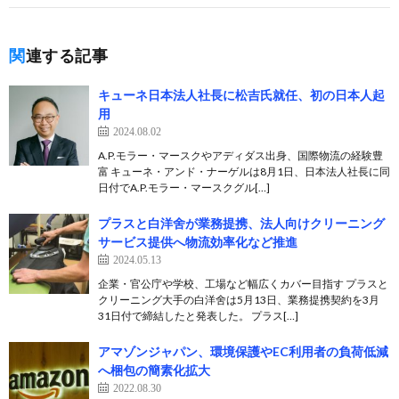
関連する記事
キューネ日本法人社長に松吉氏就任、初の日本人起
用
2024.08.02
A.P.モラー・マースクやアディダス出身、国際物流の経験豊
富 キューネ・アンド・ナーゲルは8月1日、日本法人社長に同
日付でA.P.モラー・マースクグル[…]
プラスと白洋舍が業務提携、法人向けクリーニング
サービス提供へ物流効率化など推進
2024.05.13
企業・官公庁や学校、工場など幅広くカバー目指す プラスと
クリーニング大手の白洋舍は5月13日、業務提携契約を3月
31日付で締結したと発表した。 プラス[…]
アマゾンジャパン、環境保護やEC利用者の負荷低減
へ梱包の簡素化拡大
2022.08.30