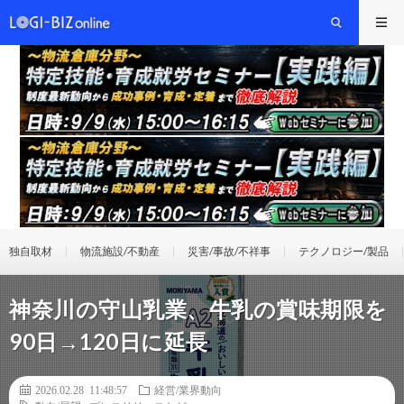
独自取材
物流施設/不動産
災害/事故/不祥事
テクノロジー/製品
神奈川の守山乳業、牛乳の賞味期限を
90日→120日に延長
2026.02.28 11:48:57
経営/業界動向