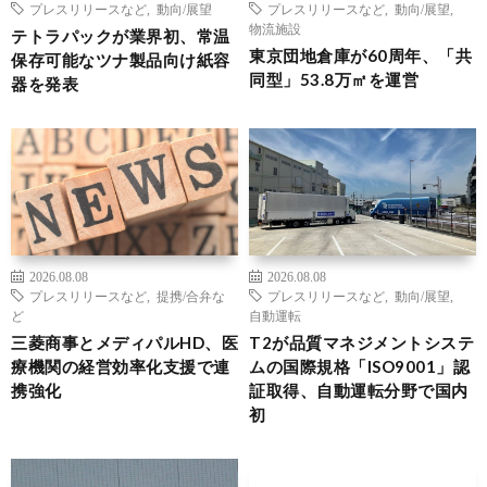
プレスリリースなど
,
動向/展望
プレスリリースなど
,
動向/展望
,
物流施設
テトラパックが業界初、常温
東京団地倉庫が60周年、「共
保存可能なツナ製品向け紙容
同型」53.8万㎡を運営
器を発表
2026.08.08
2026.08.08
プレスリリースなど
,
提携/合弁な
プレスリリースなど
,
動向/展望
,
ど
自動運転
三菱商事とメディパルHD、医
T2が品質マネジメントシステ
療機関の経営効率化支援で連
ムの国際規格「ISO9001」認
携強化
証取得、自動運転分野で国内
初