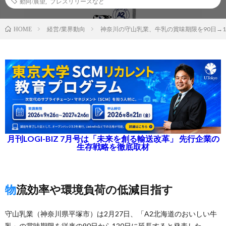
動向/展望
,
プレスリリースなど
経営/業界動向
神奈川の守山乳業、牛乳の賞味期限を90日→1
HOME
月刊LOGI-BIZ 7月号は「未来を創る輸送改革」 先行企業の
生存戦略を徹底取材
物流効率や環境負荷の低減目指す
守山乳業（神奈川県平塚市）は2月27日、「A2北海道のおいしい牛
乳」の賞味期限を従来の90日から120日に延長すると発表した。