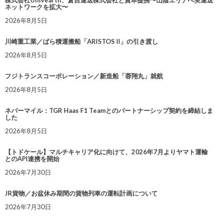
株式会社Univearth、倉吉運送株式会社と資本提携〜山陰エリアへ実運送
ネットワークを拡大〜
2026年8月5日
川崎重工業／ばら積運搬船「ARISTOS II」の引き渡し
2026年8月5日
フジトランスコーポレーション／新造船「蓉翔丸」就航
2026年8月5日
ネバーマイル：TGR Haas F1 Teamとのパートナーシップ契約を締結しま
した
2026年8月5日
【トドケール】マルチキャリア化に向けて、2026年7月よりヤマト運輸
とのAPI連携を開始
2026年7月30日
JR貨物／お盆休み期間の貨物列車の運転計画について
2026年7月30日