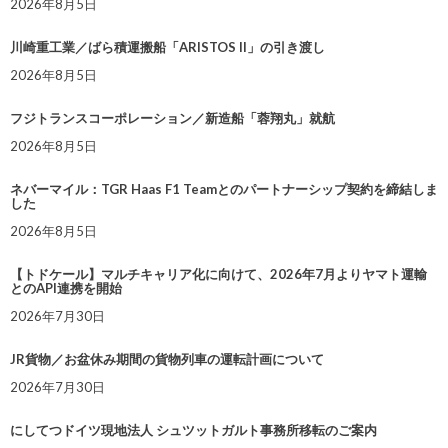
2026年8月5日
川崎重工業／ばら積運搬船「ARISTOS II」の引き渡し
2026年8月5日
フジトランスコーポレーション／新造船「蓉翔丸」就航
2026年8月5日
ネバーマイル：TGR Haas F1 Teamとのパートナーシップ契約を締結しま
した
2026年8月5日
【トドケール】マルチキャリア化に向けて、2026年7月よりヤマト運輸
とのAPI連携を開始
2026年7月30日
JR貨物／お盆休み期間の貨物列車の運転計画について
2026年7月30日
にしてつドイツ現地法人 シュツットガルト事務所移転のご案内