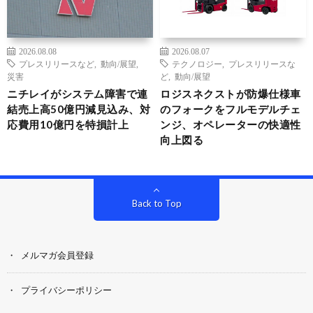
2026.08.08
2026.08.07
プレスリリースなど
,
動向/展望
,
テクノロジー
,
プレスリリースな
災害
ど
,
動向/展望
ニチレイがシステム障害で連
ロジスネクストが防爆仕様車
結売上高50億円減見込み、対
のフォークをフルモデルチェ
応費用10億円を特損計上
ンジ、オペレーターの快適性
向上図る
Back to Top
メルマガ会員登録
プライバシーポリシー