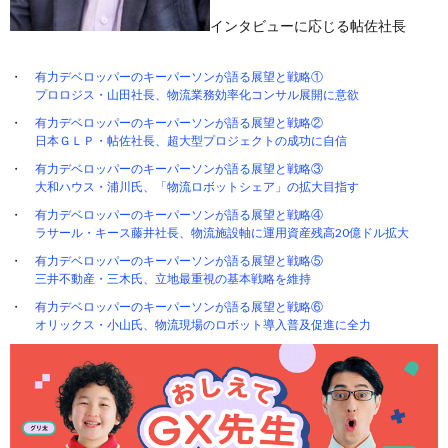
インタビューに応じる帖佐社長
有力デベロッパーのキーパーソンが語る展望と戦略①
プロロジス・山田社長、物流業務効率化コンサル展開に意欲
有力デベロッパーのキーパーソンが語る展望と戦略②
日本ＧＬＰ・帖佐社長、超大型プロジェクトの成功に自信
有力デベロッパーのキーパーソンが語る展望と戦略③
大和ハウス・浦川氏、「物流ロボットシェア」の拡大目指す
有力デベロッパーのキーパーソンが語る展望と戦略④
ラサール・キース藤井社長、物流施設軸に運用資産残高20億ドル拡大
有力デベロッパーのキーパーソンが語る展望と戦略⑤
三井不動産・三木氏、立地最重視の基本戦略を維持
有力デベロッパーのキーパーソンが語る展望と戦略⑥
オリックス・小山氏、物流現場のロボット導入普及促進に全力