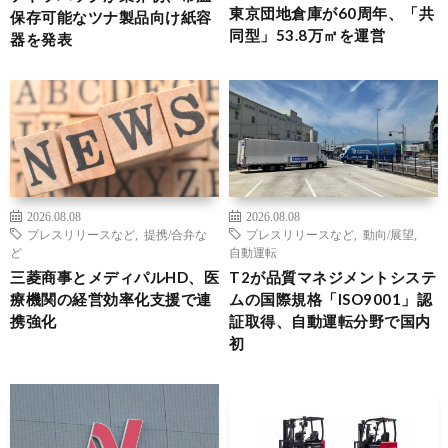
東京団地倉庫が60周年、「共
保存可能なツナ製品向け紙容
同型」53.8万㎡を運営
器を発表
2026.08.08
2026.08.08
プレスリリースなど
,
提携/合弁な
プレスリリースなど
,
動向/展望
,
ど
自動運転
三菱商事とメディパルHD、医
T2が品質マネジメントシステ
療機関の経営効率化支援で連
ムの国際規格「ISO9001」認
携強化
証取得、自動運転分野で国内
初