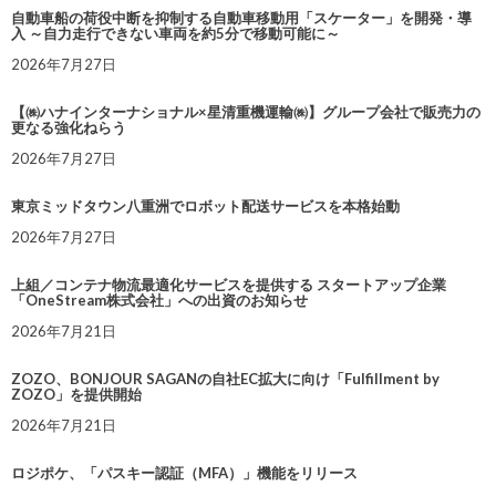
自動車船の荷役中断を抑制する自動車移動用「スケーター」を開発・導
入 ～自力走行できない車両を約5分で移動可能に～
2026年7月27日
【㈱ハナインターナショナル×星清重機運輸㈱】グループ会社で販売力の
更なる強化ねらう
2026年7月27日
東京ミッドタウン八重洲でロボット配送サービスを本格始動
2026年7月27日
上組／コンテナ物流最適化サービスを提供する スタートアップ企業
「OneStream株式会社」への出資のお知らせ
2026年7月21日
ZOZO、BONJOUR SAGANの自社EC拡大に向け「Fulfillment by
ZOZO」を提供開始
2026年7月21日
ロジポケ、「パスキー認証（MFA）」機能をリリース