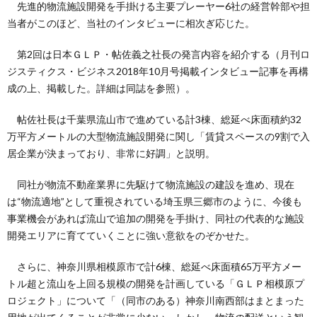
先進的物流施設開発を手掛ける主要プレーヤー6社の経営幹部や担
当者がこのほど、当社のインタビューに相次ぎ応じた。
第2回は日本ＧＬＰ・帖佐義之社長の発言内容を紹介する（月刊ロ
ジスティクス・ビジネス2018年10月号掲載インタビュー記事を再構
成の上、掲載した。詳細は同誌を参照）。
帖佐社長は千葉県流山市で進めている計3棟、総延べ床面積約32
万平方メートルの大型物流施設開発に関し「賃貸スペースの9割で入
居企業が決まっており、非常に好調」と説明。
同社が物流不動産業界に先駆けて物流施設の建設を進め、現在
は“物流適地”として重視されている埼玉県三郷市のように、今後も
事業機会があれば流山で追加の開発を手掛け、同社の代表的な施設
開発エリアに育てていくことに強い意欲をのぞかせた。
さらに、神奈川県相模原市で計6棟、総延べ床面積65万平方メー
トル超と流山を上回る規模の開発を計画している「ＧＬＰ相模原プ
ロジェクト」について「（同市のある）神奈川南西部はまとまった