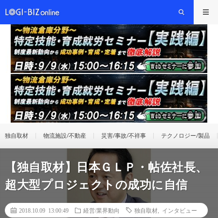
独自取材
物流施設/不動産
災害/事故/不祥事
テクノロジー/製品
【独自取材】日本ＧＬＰ・帖佐社長、
超大型プロジェクトの成功に自信
2018.10.09 13:00:49
経営/業界動向
独自取材
,
インタビュー