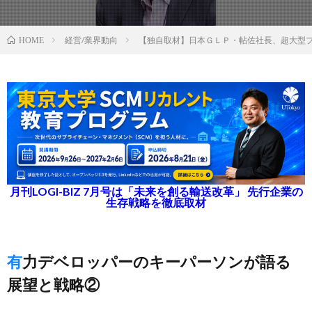
経営/業界動向
【独自取材】日本ＧＬＰ・帖佐社長、超大型
HOME
月刊LOGI-BIZ 7月号は「未来を創る輸送改革」 先行企業の
生存戦略を徹底取材
有力デベロッパーのキーパーソンが語る
展望と戦略②