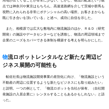
用地が出てくることが非常に少ない。しかし、物流の配送という観
点では神奈川や東京はもちろん、高速道路網を介して茨城や群馬も
視野に入れられる非常にポテンシャルの高い場所。お客さまからも
既に引き合いを頂いている」と述べ、成功に自信を示した。
また、相模原では広大な敷地内に物流施設のほか、Ｒ＆Ｄ（研究
開発）の施設やデータセンターなどを誘致し、物流の周辺領域まで
企業のニーズをカバーできる体制を構築する考えを明らかにした。
物流ロボットレンタルなど新たな周辺ビ
ジネス展開の可能性も
帖佐社長は物流施設開発事業の差別化に向け、「物流施設という
不動産の周辺に位置するような新たなビジネスにも取り組みたい」
と説明。一つの例として、「物流ロボットを当社が保有、（自社開
発施設の入居企業に）レンタルすることもあるかもしれない」と語
った。