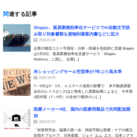
関連する記事
Shippio、貿易業務効率化サービスでAI自動文字読
み取り対象書類を貨物到着案内書などに拡大
2026.05.09
企業の物流コスト可視化・分析・削減を包括的に支援 Shippio
は5月8日、貿易業務効率化支援サービス「Shippio
Platform」に関し、企業[…]
米ショッピングモール空室率が7年ぶり高水準
2018.10.09
7～9月は9・1％、ｅコマース成長の影響で 米不動産調査
会社のレイスがこのほど発表した調査結果によると、今年第
3四半期（7～9月）の全米77都市のシ[…]
医療メーカー4社、国内の医療用製品で共同配送開
始
2026.02.03
「対策研究会」協業の第一歩、持続可能な医療・ケアの確立
目指す アルケア、川本産業、ジェイ･エム･エス、日本シグマ