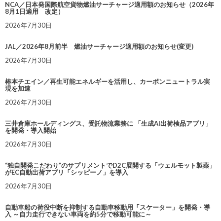
NCA／日本発国際航空貨物燃油サーチャージ適用額のお知らせ（2026年
8月1日適用 改定）
2026年7月30日
JAL／2026年8月前半 燃油サーチャージ適用額のお知らせ(変更)
2026年7月30日
椿本チエイン／再生可能エネルギーを活用し、カーボンニュートラル実
現を加速
2026年7月30日
三井倉庫ホールディングス、受託物流業務に 「生成AI出荷検品アプリ」
を開発・導入開始
2026年7月30日
“独自開発こだわり”のサプリメントでD2C展開する「ウェルモット製薬」
がEC自動出荷アプリ「シッピーノ」を導入
2026年7月30日
自動車船の荷役中断を抑制する自動車移動用「スケーター」を開発・導
入 ～自力走行できない車両を約5分で移動可能に～