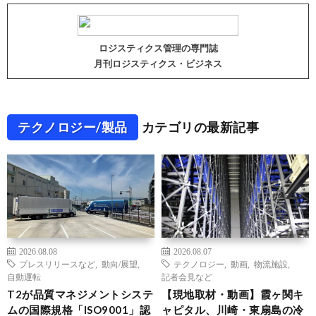
ロジスティクス管理の専門誌
月刊ロジスティクス・ビジネス
テクノロジー/製品
カテゴリの最新記事
2026.08.08
2026.08.07
プレスリリースなど
,
動向/展望
,
テクノロジー
,
動画
,
物流施設
,
自動運転
記者会見など
T2が品質マネジメントシステ
【現地取材・動画】霞ヶ関キ
ムの国際規格「ISO9001」認
ャピタル、川崎・東扇島の冷