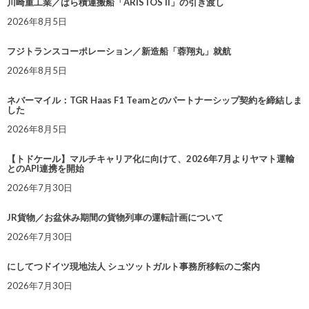
川崎重工業／ばら積運搬船「ARISTOS II」の引き渡し
2026年8月5日
フジトランスコーポレーション／新造船「蓉翔丸」就航
2026年8月5日
ネバーマイル：TGR Haas F1 Teamとのパートナーシップ契約を締結しま
した
2026年8月5日
【トドケール】マルチキャリア化に向けて、2026年7月よりヤマト運輸
とのAPI連携を開始
2026年7月30日
JR貨物／お盆休み期間の貨物列車の運転計画について
2026年7月30日
にしてつドイツ現地法人 シュツットガルト事務所移転のご案内
2026年7月30日