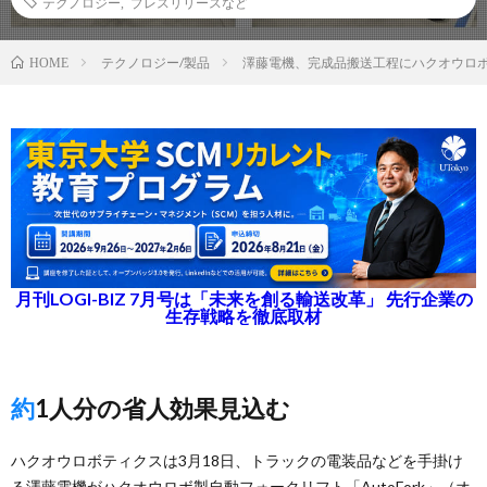
テクノロジー
,
プレスリリースなど
テクノロジー/製品
澤藤電機、完成品搬送工程にハクオウロ
HOME
月刊LOGI-BIZ 7月号は「未来を創る輸送改革」 先行企業の
生存戦略を徹底取材
約1人分の省人効果見込む
ハクオウロボティクスは3月18日、トラックの電装品などを手掛け
る澤藤電機がハクオウロボ製自動フォークリフト「AutoFork」（オ