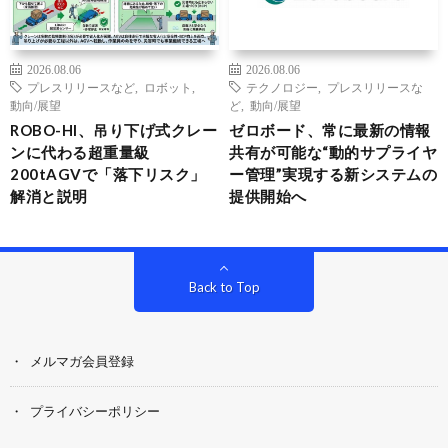
2026.08.06
2026.08.06
プレスリリースなど
,
ロボット
,
テクノロジー
,
プレスリリースな
動向/展望
ど
,
動向/展望
ROBO-HI、吊り下げ式クレー
ゼロボード、常に最新の情報
ンに代わる超重量級
共有が可能な“動的サプライヤ
200tAGVで「落下リスク」
ー管理”実現する新システムの
解消と説明
提供開始へ
Back to Top
メルマガ会員登録
プライバシーポリシー