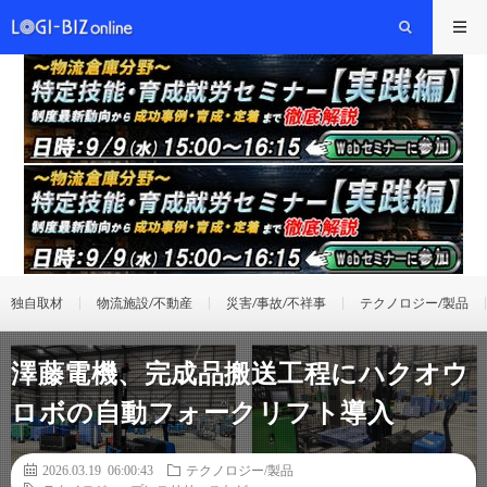
独自取材
物流施設/不動産
災害/事故/不祥事
テクノロジー/製品
澤藤電機、完成品搬送工程にハクオウ
ロボの自動フォークリフト導入
2026.03.19 06:00:43
テクノロジー/製品