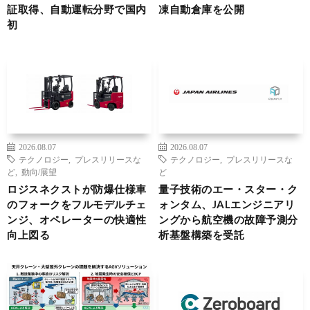
証取得、自動運転分野で国内
凍自動倉庫を公開
初
2026.08.07
2026.08.07
テクノロジー
,
プレスリリースな
テクノロジー
,
プレスリリースな
ど
,
動向/展望
ど
ロジスネクストが防爆仕様車
量子技術のエー・スター・ク
のフォークをフルモデルチェ
ォンタム、JALエンジニアリ
ンジ、オペレーターの快適性
ングから航空機の故障予測分
向上図る
析基盤構築を受託