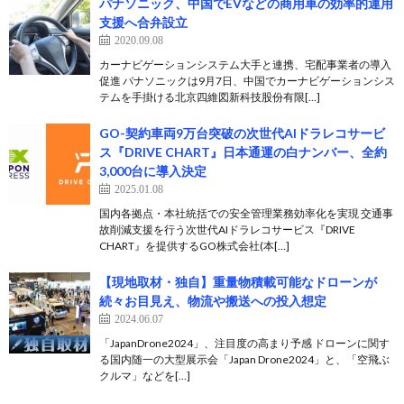
パナソニック、中国でEVなどの商用車の効率的運用
支援へ合弁設立
2020.09.08
カーナビゲーションシステム大手と連携、宅配事業者の導入
促進 パナソニックは9月7日、中国でカーナビゲーションシス
テムを手掛ける北京四維図新科技股份有限[…]
GO-契約車両9万台突破の次世代AIドラレコサービ
ス『DRIVE CHART』日本通運の白ナンバー、全約
3,000台に導入決定
2025.01.08
国内各拠点・本社統括での安全管理業務効率化を実現 交通事
故削減支援を行う次世代AIドラレコサービス『DRIVE
CHART』を提供するGO株式会社(本[…]
【現地取材・独自】重量物積載可能なドローンが
続々お目見え、物流や搬送への投入想定
2024.06.07
「JapanDrone2024」、注目度の高まり予感 ドローンに関す
る国内随一の大型展示会「Japan Drone2024」と、「空飛ぶ
クルマ」などを[…]