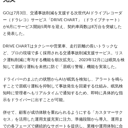
GOは7月3日、交通事故削減を支援する次世代AIドライブレコーダ
ー（ドラレコ）サービス「DRIVE CHART」（ドライブチャート）
が6月にサービス開始5周年を迎え、契約車両数は8万台を突破した
と発表した。
DRIVE CHARTはタクシーや営業車、走行距離の長いトラックな
ど、プロの現場で多く採用される交通事故削減支援サービス。リス
ク運転削減に寄与する機能を順次拡充し、2023年12月には眠気を検
知して居眠り運転を未然に防ぐ「居眠り警報」機能を実装した。
ドライバーのまぶたの状態からAIが眠気を検知し、アラートを鳴ら
すことで居眠り運転を抑制して事故発生を回避する仕組み。眠気検
知時に管理者へもリアルタイムで通知するため、即時に具体的な指
示をドライバーに出すことが可能。
併せて、顧客が成功体験を重ねられるようにする「カスタマーサク
セス」を活用した運用支援充実に注力。準備段階から導入、運用ま
での各フェーズで継続的なサポートを提供し、業種や運用体制に合