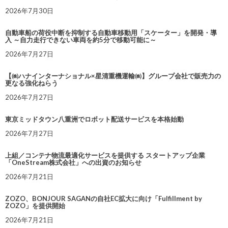
2026年7月30日
自動車船の荷役中断を抑制する自動車移動用「スケーター」を開発・導
入 ～自力走行できない車両を約5分で移動可能に～
2026年7月27日
【㈱ハナインターナショナル×星清重機運輸㈱】グループ会社で販売力の
更なる強化ねらう
2026年7月27日
東京ミッドタウン八重洲でロボット配送サービスを本格始動
2026年7月27日
上組／コンテナ物流最適化サービスを提供する スタートアップ企業
「OneStream株式会社」への出資のお知らせ
2026年7月21日
ZOZO、BONJOUR SAGANの自社EC拡大に向け「Fulfillment by
ZOZO」を提供開始
2026年7月21日