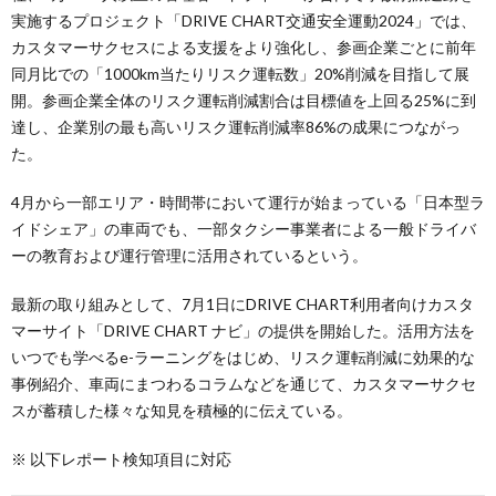
実施するプロジェクト「DRIVE CHART交通安全運動2024」では、
カスタマーサクセスによる支援をより強化し、参画企業ごとに前年
同月比での「1000km当たりリスク運転数」20%削減を目指して展
開。参画企業全体のリスク運転削減割合は目標値を上回る25%に到
達し、企業別の最も高いリスク運転削減率86%の成果につながっ
た。
4月から一部エリア・時間帯において運行が始まっている「日本型ラ
イドシェア」の車両でも、一部タクシー事業者による一般ドライバ
ーの教育および運行管理に活用されているという。
最新の取り組みとして、7月1日にDRIVE CHART利用者向けカスタ
マーサイト「DRIVE CHART ナビ」の提供を開始した。活用方法を
いつでも学べるe-ラーニングをはじめ、リスク運転削減に効果的な
事例紹介、車両にまつわるコラムなどを通じて、カスタマーサクセ
スが蓄積した様々な知見を積極的に伝えている。
※ 以下レポート検知項目に対応