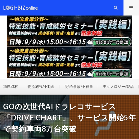
独自取材
物流施設/不動産
災害/事故/不祥事
テクノロジー/製品
GOの次世代AIドラレコサービス
「DRIVE CHART」、サービス開始5年
で契約車両8万台突破