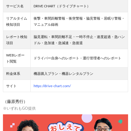
サービス名
DRIVE CHART（ドライブチャート）
リアルタイム
衝撃・車間距離警報・衝突警報・脇見警報・居眠り警報・
検知項目
マニュアル録画
レポート検知
脇見運転・車間距離不足・一時不停止・速度超過・急ハン
項目
ドル・急加速・急減速・急後退
WEBレポー
ドライバー自身へのレポート・運行管理者へのレポート
ト閲覧
料金体系
機器購入プラン・機器レンタルプラン
サイト
https://drive-chart.com/
（藤原秀行）
※いずれもGO提供