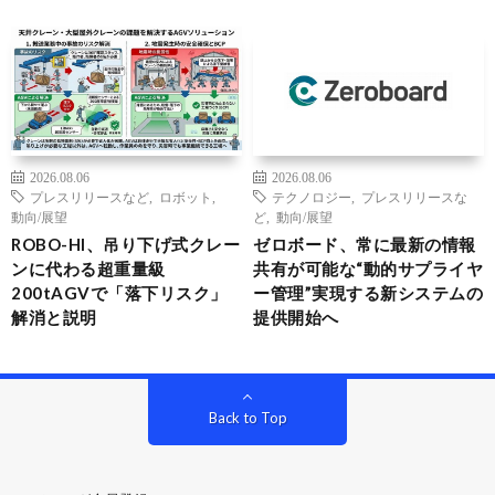
2026.08.06
2026.08.06
プレスリリースなど
,
ロボット
,
テクノロジー
,
プレスリリースな
動向/展望
ど
,
動向/展望
ROBO-HI、吊り下げ式クレー
ゼロボード、常に最新の情報
ンに代わる超重量級
共有が可能な“動的サプライヤ
200tAGVで「落下リスク」
ー管理”実現する新システムの
解消と説明
提供開始へ
Back to Top