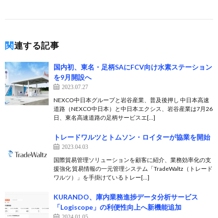
関連する記事
国内初、東名・足柄SAにFCV向け水素ステーション
を9月開設へ
2023.07.27
NEXCO中日本グループと岩谷産業、普及後押し 中日本高速
道路（NEXCO中日本）と中日本エクシス、岩谷産業は7月26
日、東名高速道路の足柄サービスエ[…]
トレードワルツとトムソン・ロイターが協業を開始
2023.04.03
国際貿易管理ソリューションを顧客に紹介、業務効率化の支
援強化 貿易情報の一元管理システム「TradeWaltz（トレード
ワルツ）」を手掛けているトレー[…]
KURANDO、庫内業務進捗データ分析サービス
「Logiscope」の利便性向上へ新機能追加
2024.01.05