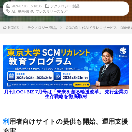
2024.07.03 15:18:35
テクノロジー/製品
AI
,
動向/展望
,
プレスリリースなど
テクノロジー/製品
GOの次世代AIドラレコサービス「DRIVE
HOME
月刊LOGI-BIZ 7月号は「未来を創る輸送改革」 先行企業の
生存戦略を徹底取材
利用者向けサイトの提供も開始、運用支援
充実