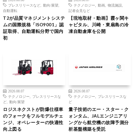
プレスリリースなど
,
動向/展望
,
テクノロジー
,
動画
,
物流施設
,
自動運転
記者会見など
T2が品質マネジメントシステ
【現地取材・動画】霞ヶ関キ
ムの国際規格「ISO9001」認
ャピタル、川崎・東扇島の冷
証取得、自動運転分野で国内
凍自動倉庫を公開
初
2026.08.07
2026.08.07
テクノロジー
,
プレスリリースな
テクノロジー
,
プレスリリースな
ど
,
動向/展望
ど
ロジスネクストが防爆仕様車
量子技術のエー・スター・ク
のフォークをフルモデルチェ
ォンタム、JALエンジニアリ
ンジ、オペレーターの快適性
ングから航空機の故障予測分
向上図る
析基盤構築を受託