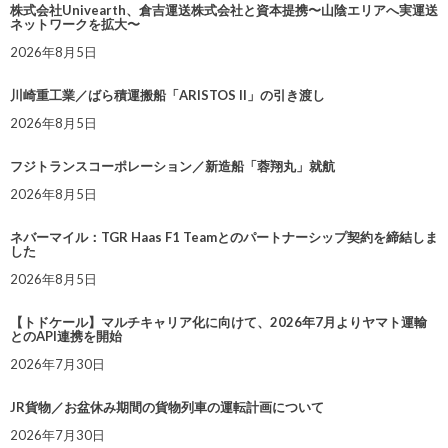
株式会社Univearth、倉吉運送株式会社と資本提携〜山陰エリアへ実運送
ネットワークを拡大〜
2026年8月5日
川崎重工業／ばら積運搬船「ARISTOS II」の引き渡し
2026年8月5日
フジトランスコーポレーション／新造船「蓉翔丸」就航
2026年8月5日
ネバーマイル：TGR Haas F1 Teamとのパートナーシップ契約を締結しま
した
2026年8月5日
【トドケール】マルチキャリア化に向けて、2026年7月よりヤマト運輸
とのAPI連携を開始
2026年7月30日
JR貨物／お盆休み期間の貨物列車の運転計画について
2026年7月30日