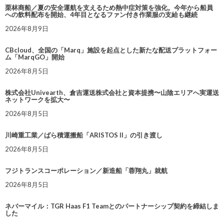
栗林商船／夏の安全運航を支えるため熱中症対策を強化。今年から船員
への飲料配布を開始、4年目となるファン付き作業服の支給も継続
2026年8月9日
CBcloud、全国の「Marq」施設を起点とした新たな配送プラットフォー
ム「MarqGO」開始
2026年8月5日
株式会社Univearth、倉吉運送株式会社と資本提携〜山陰エリアへ実運送
ネットワークを拡大〜
2026年8月5日
川崎重工業／ばら積運搬船「ARISTOS II」の引き渡し
2026年8月5日
フジトランスコーポレーション／新造船「蓉翔丸」就航
2026年8月5日
ネバーマイル：TGR Haas F1 Teamとのパートナーシップ契約を締結しま
した