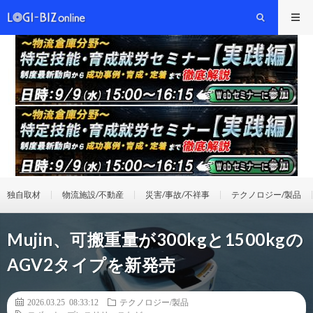
独自取材
物流施設/不動産
災害/事故/不祥事
テクノロジー/製品
Mujin、可搬重量が300kgと1500kgの
AGV2タイプを新発売
2026.03.25 08:33:12
テクノロジー/製品