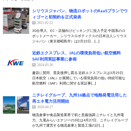
シリウスジャパン、物流ロボットのRaaSプランでウ
ィゴーと初契約を正式発表
2021.02.22
30台導入、EC・店舗向けピッキングに投入予定 中国系のロ
ボットメーカー、シリウスロボティクスの日本法人シリウス
ジャパン（東京都昭島市）は2月22日、[…]
近鉄エクスプレス、JALの環境負荷低い航空燃料
SAF利用実証事業に参画
2024.03.26
趣旨に賛同、普及後押し図る 近鉄エクスプレスは3月25日、
日本航空（JAL）が展開している環境負荷の低い持続可能な
航空燃料（SAF）利用に関する実証事[…]
ニチレイグループ、九州16拠点で地熱発電活用した
再エネ電力活用開始
2026.04.27
物流倉庫や食品製造業界で初と意義強調 ニチレイと九州電
力、九電みらいエナジーの3社は4月27日、ニチレイグループ
が九州で運営する物流倉庫と製造工場の計[…]