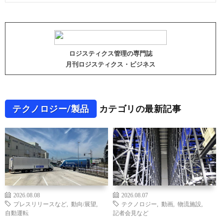
ロジスティクス管理の専門誌
月刊ロジスティクス・ビジネス
テクノロジー/製品
カテゴリの最新記事
2026.08.08
2026.08.07
プレスリリースなど
,
動向/展望
,
テクノロジー
,
動画
,
物流施設
,
自動運転
記者会見など