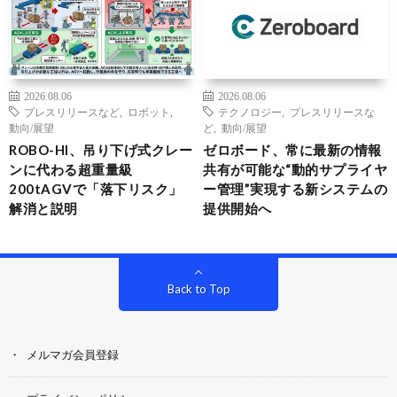
2026.08.06
2026.08.06
プレスリリースなど
,
ロボット
,
テクノロジー
,
プレスリリースな
動向/展望
ど
,
動向/展望
ROBO-HI、吊り下げ式クレー
ゼロボード、常に最新の情報
ンに代わる超重量級
共有が可能な“動的サプライヤ
200tAGVで「落下リスク」
ー管理”実現する新システムの
解消と説明
提供開始へ
Back to Top
メルマガ会員登録