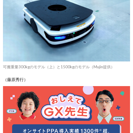
可搬重量300kgのモデル（上）と1500kgのモデル（Mujin提供）
（藤原秀行）