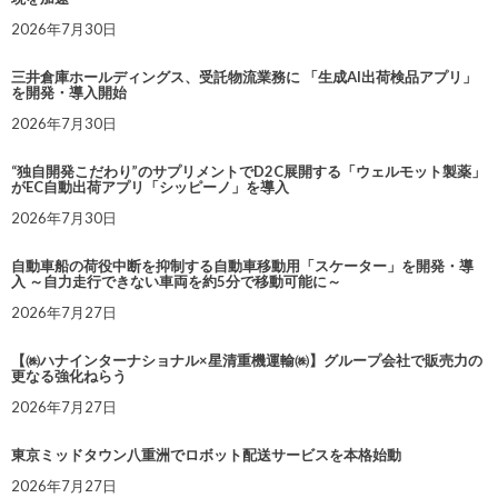
2026年7月30日
三井倉庫ホールディングス、受託物流業務に 「生成AI出荷検品アプリ」
を開発・導入開始
2026年7月30日
“独自開発こだわり”のサプリメントでD2C展開する「ウェルモット製薬」
がEC自動出荷アプリ「シッピーノ」を導入
2026年7月30日
自動車船の荷役中断を抑制する自動車移動用「スケーター」を開発・導
入 ～自力走行できない車両を約5分で移動可能に～
2026年7月27日
【㈱ハナインターナショナル×星清重機運輸㈱】グループ会社で販売力の
更なる強化ねらう
2026年7月27日
東京ミッドタウン八重洲でロボット配送サービスを本格始動
2026年7月27日