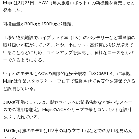
Mujinは3月25日、AGV（無人搬送ロボット）の新機種を発売したと
発表した。
可搬重量が300kgと1500kgの2種類。
工場や物流施設でハイブリッド車（HV）のバッテリーなど重量物の
取り扱いが広がっていることや、小ロット・高頻度の搬送が増えて
いることなどに対応。ラインアップを拡充し、多様なニーズをカバ
ーできるようにする。
いずれのモデルもAGVの国際的な安全規格「ISO3691-4」に準拠。
Mujinは作業スタッフと同じフロアで稼働させても安全を確保できる
と説明している。
300kg可搬のモデルは、製造ラインへの部品供給など狭小なスペー
スでの運用を想定。MujinのAGVシリーズで最もコンパクトな設計
を取り入れている。
1500kg可搬のモデルはHV車の組み立て工程などでの活用を見込ん
でいる。