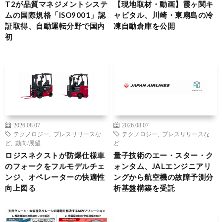
T2が品質マネジメントシステ
【現地取材・動画】霞ヶ関キ
ムの国際規格「ISO9001」認
ャピタル、川崎・東扇島の冷
証取得、自動運転分野で国内
凍自動倉庫を公開
初
2026.08.07
2026.08.07
テクノロジー
,
プレスリリースな
テクノロジー
,
プレスリリースな
ど
,
動向/展望
ど
ロジスネクストが防爆仕様車
量子技術のエー・スター・ク
のフォークをフルモデルチェ
ォンタム、JALエンジニアリ
ンジ、オペレーターの快適性
ングから航空機の故障予測分
向上図る
析基盤構築を受託