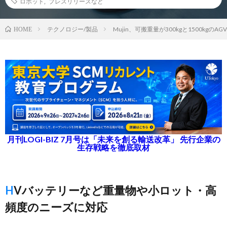
ロボット
,
プレスリリースなど
テクノロジー/製品
Mujin、可搬重量が300kgと1500kgの
HOME
月刊LOGI-BIZ 7月号は「未来を創る輸送改革」 先行企業の
生存戦略を徹底取材
HVバッテリーなど重量物や小ロット・高
頻度のニーズに対応