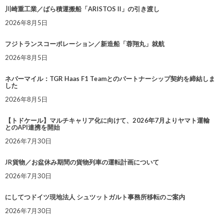
川崎重工業／ばら積運搬船「ARISTOS II」の引き渡し
2026年8月5日
フジトランスコーポレーション／新造船「蓉翔丸」就航
2026年8月5日
ネバーマイル：TGR Haas F1 Teamとのパートナーシップ契約を締結しま
した
2026年8月5日
【トドケール】マルチキャリア化に向けて、2026年7月よりヤマト運輸
とのAPI連携を開始
2026年7月30日
JR貨物／お盆休み期間の貨物列車の運転計画について
2026年7月30日
にしてつドイツ現地法人 シュツットガルト事務所移転のご案内
2026年7月30日