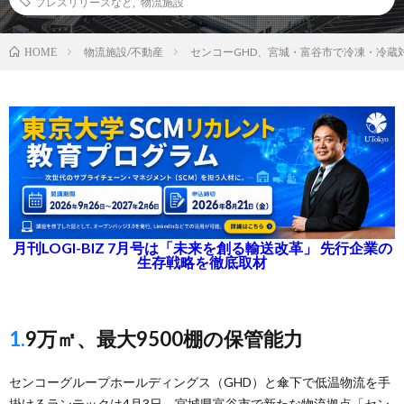
プレスリリースなど
,
物流施設
物流施設/不動産
センコーGHD、宮城・富谷市で冷凍・冷蔵
HOME
月刊LOGI-BIZ 7月号は「未来を創る輸送改革」 先行企業の
生存戦略を徹底取材
1.9万㎡、最大9500棚の保管能力
センコーグループホールディングス（GHD）と傘下で低温物流を手
掛けるランテックは4月3日、宮城県富谷市で新たな物流拠点「セン