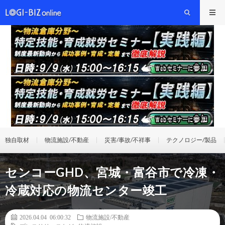
独自取材
物流施設/不動産
災害/事故/不祥事
テクノロジー/製品
センコーGHD、宮城・富谷市で冷凍・
冷蔵対応の物流センター竣工
2026.04.04 06:00:32
物流施設/不動産