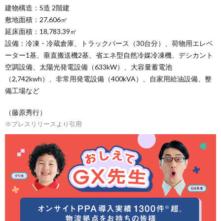
建物構造：S造 2階建
敷地面積：27,606㎡
延床面積：18,783.39㎡
設備：冷凍・冷蔵倉庫、トラックバース（30台分）、荷物用エレベ
ーター1基、垂直搬送機2基、省エネ型自然冷媒冷凍機、デシカント
空調設備、太陽光発電設備（633kW）、大容量蓄電池
（2,742kwh）、非常用発電設備（400kVA）、自家用給油設備、整
備工場など
（藤原秀行）
※プレスリリースより引用