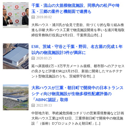
千葉・流山の大規模物流施設、同県内の松戸や埼
玉・三郷の案件と機能面で連携も
2019.09.02
大和ハウス・浦川氏が会見で意欲、街づくり的な取り組み推
進も示唆 大和ハウス工業で物流施設開発を率いる浦川竜哉取
締役常務執行役員は9月2日、千葉県流山市[…]
ESR、茨城・守谷と千葉・野田、名古屋の完成１年
以内の物流施設計3件が満床に
2020.03.25
延べ床面積2万～3万平方メートル規模、都市部へのアクセス
の良さなど評価 ESRは3月25日、新規に開発したマルチテナ
ント型物流施設のうち、茨城県守谷市[…]
大和ハウスが三重・朝日町で開発中の日本トランス
シティ向け物流施設が生物多様性配慮評価の
「ABINC認証」取得
2022.09.13
中部地方初、準絶滅危惧種コチドリの営巣環境整備など計画
大和ハウス工業は9月12日、三重県朝日町で開発中の物流施
設「（仮称）Dプロジェクトみえ朝日町」[…]