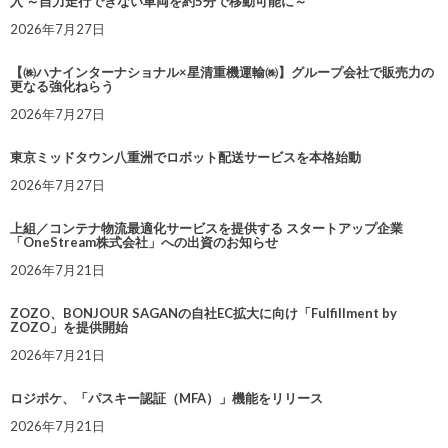
入 ～自力走行できない車両を約5分で移動可能に～
2026年7月27日
【㈱ハナインターナショナル×星清重機運輸㈱】グループ会社で販売力の
更なる強化ねらう
2026年7月27日
東京ミッドタウン八重洲でロボット配送サービスを本格始動
2026年7月27日
上組／コンテナ物流最適化サービスを提供する スタートアップ企業
「OneStream株式会社」への出資のお知らせ
2026年7月21日
ZOZO、BONJOUR SAGANの自社EC拡大に向け「Fulfillment by
ZOZO」を提供開始
2026年7月21日
ロジポケ、「パスキー認証（MFA）」機能をリリース
2026年7月21日