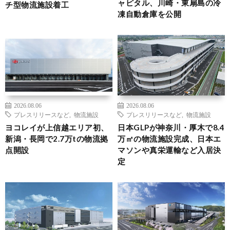
ャピタル、川崎・東扇島の冷
チ型物流施設着工
凍自動倉庫を公開
2026.08.06
2026.08.06
プレスリリースなど
,
物流施設
プレスリリースなど
,
物流施設
ヨコレイが上信越エリア初、
日本GLPが神奈川・厚木で8.4
新潟・長岡で2.7万tの物流拠
万㎡の物流施設完成、日本エ
点開設
マソンや真栄運輸など入居決
定