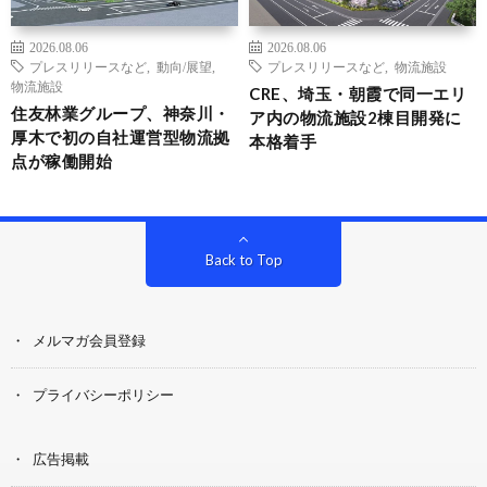
2026.08.06
2026.08.06
プレスリリースなど
,
動向/展望
,
プレスリリースなど
,
物流施設
物流施設
CRE、埼玉・朝霞で同一エリ
住友林業グループ、神奈川・
ア内の物流施設2棟目開発に
厚木で初の自社運営型物流拠
本格着手
点が稼働開始
Back to Top
メルマガ会員登録
プライバシーポリシー
広告掲載