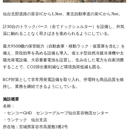
仙台北部道路の富谷ICから1.3km、東北自動車道の泉ICから7km。
計30台のトラックバース（全てドックシェルター）を設備し、外気
温に触れることなく荷さばきを進められるようにしている。
最大9500棚の保管能力（自動倉庫・移動ラック・仮置庫を含む）を
備え、荷役効率を高める設備も導入。省エネ型自然冷媒冷凍機や太
陽光発電設備、大容量蓄電池を設置し、生み出した電力を自家消費
することで、CO2排出量削減など環境負荷低減も図る。
BCP対策として非常用発電設備を取り入れ、停電時も商品品質を維
持し、業務を継続できるようにしている。
施設概要
名称：
・センコーGHD センコーグループ仙台富谷物流センター
・ランテック 仙台支店
所在地：宮城県富谷市高屋敷3番2号