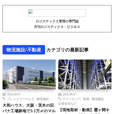
ロジスティクス管理の専門誌
月刊ロジスティクス・ビジネス
物流施設/不動産
カテゴリの最新記事
2026.08.07
2026.08.07
プレスリリースなど
,
物流施設
テクノロジー
,
動画
,
物流施設
,
記者会見など
大和ハウス、大阪・茨木の旧
【現地取材・動画】霞ヶ関キ
パナ工場跡地で3.1万㎡のマル