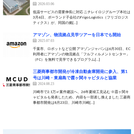
2026.03.06
低温サービスの需要伸長に対応 ニチレイロジグループ本社は
3月6日、ポーランド子会社のFrigo Logistics（フリゴロジス
ティクス）が、同国の拠[…]
アマゾン、物流拠点見学ツアーを日本でも開始
2025.07.03
千葉市、ロボットなど公開 アマゾンジャパンは6月30日、EC
利用者にアマゾンの物流拠点「フルフィルメントセンター」
（FC）を無料で見学できるプログラム[…]
三菱商事都市開発が冷凍自動倉庫開発に参入、第1
号は川崎・東扇島で霞ヶ関キャピタルと協業
2024.08.23
川崎市で2.1万㎡案件建設へ、26年夏竣工見込む ※霞ヶ関キ
ャピタルも発表したため、内容を一部差し換えました 三菱商
事都市開発は8月23日、川崎市川崎[…]