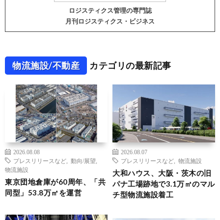
ロジスティクス管理の専門誌
月刊ロジスティクス・ビジネス
物流施設/不動産
カテゴリの最新記事
2026.08.08
2026.08.07
プレスリリースなど
,
動向/展望
,
プレスリリースなど
,
物流施設
物流施設
大和ハウス、大阪・茨木の旧
東京団地倉庫が60周年、「共
パナ工場跡地で3.1万㎡のマル
同型」53.8万㎡を運営
チ型物流施設着工