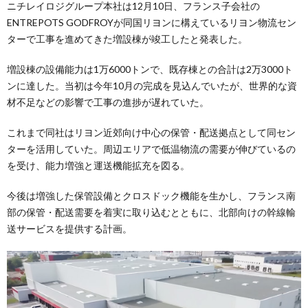
ニチレイロジグループ本社は12月10日、フランス子会社の
ENTREPOTS GODFROYが同国リヨンに構えているリヨン物流セン
ターで工事を進めてきた増設棟が竣工したと発表した。
増設棟の設備能力は1万6000トンで、既存棟との合計は2万3000ト
ンに達した。当初は今年10月の完成を見込んでいたが、世界的な資
材不足などの影響で工事の進捗が遅れていた。
これまで同社はリヨン近郊向け中心の保管・配送拠点として同セン
ターを活用していた。周辺エリアで低温物流の需要が伸びているの
を受け、能力増強と運送機能拡充を図る。
今後は増強した保管設備とクロスドック機能を生かし、フランス南
部の保管・配送需要を着実に取り込むとともに、北部向けの幹線輸
送サービスを提供する計画。