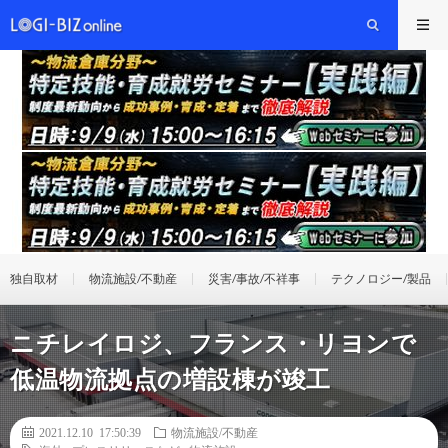
独自取材
物流施設/不動産
災害/事故/不祥事
テクノロジー/製品
ニチレイロジ、フランス・リヨンで
低温物流拠点の増設棟が竣工
2021.12.10 17:50:39
物流施設/不動産