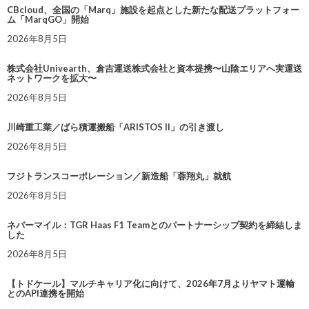
CBcloud、全国の「Marq」施設を起点とした新たな配送プラットフォー
ム「MarqGO」開始
2026年8月5日
株式会社Univearth、倉吉運送株式会社と資本提携〜山陰エリアへ実運送
ネットワークを拡大〜
2026年8月5日
川崎重工業／ばら積運搬船「ARISTOS II」の引き渡し
2026年8月5日
フジトランスコーポレーション／新造船「蓉翔丸」就航
2026年8月5日
ネバーマイル：TGR Haas F1 Teamとのパートナーシップ契約を締結しま
した
2026年8月5日
【トドケール】マルチキャリア化に向けて、2026年7月よりヤマト運輸
とのAPI連携を開始