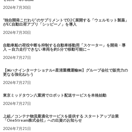
2026年7月30日
“独自開発こだわり”のサプリメントでD2C展開する「ウェルモット製薬」
がEC自動出荷アプリ「シッピーノ」を導入
2026年7月30日
自動車船の荷役中断を抑制する自動車移動用「スケーター」を開発・導
入 ～自力走行できない車両を約5分で移動可能に～
2026年7月27日
【㈱ハナインターナショナル×星清重機運輸㈱】グループ会社で販売力の
更なる強化ねらう
2026年7月27日
東京ミッドタウン八重洲でロボット配送サービスを本格始動
2026年7月27日
上組／コンテナ物流最適化サービスを提供する スタートアップ企業
「OneStream株式会社」への出資のお知らせ
2026年7月21日