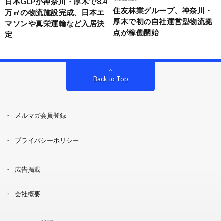
日本GLPが神奈川・厚木で8.4
住友林業グループ、神奈川・
万㎡の物流施設完成、日本エ
厚木で初の自社運営型物流拠
マソンや真栄運輸など入居決
点が稼働開始
定
Back to Top
メルマガ会員登録
プライバシーポリシー
広告掲載
会社概要