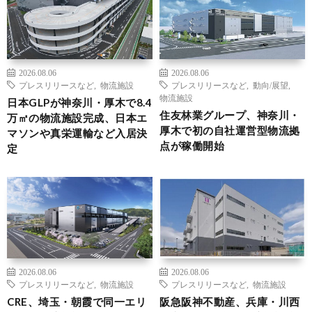
2026.08.06
2026.08.06
プレスリリースなど
,
物流施設
プレスリリースなど
,
動向/展望
,
物流施設
日本GLPが神奈川・厚木で8.4
住友林業グループ、神奈川・
万㎡の物流施設完成、日本エ
厚木で初の自社運営型物流拠
マソンや真栄運輸など入居決
点が稼働開始
定
2026.08.06
2026.08.06
プレスリリースなど
,
物流施設
プレスリリースなど
,
物流施設
CRE、埼玉・朝霞で同一エリ
阪急阪神不動産、兵庫・川西