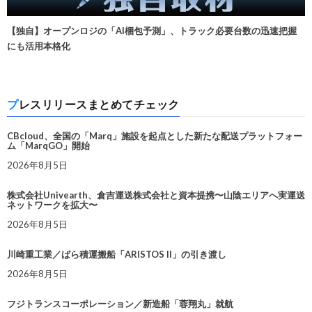
【独自】オープンロジの「AI梱包予測」、トラック必要台数の迅速把握
にも活用本格化
プレスリリースまとめてチェック
CBcloud、全国の「Marq」施設を起点とした新たな配送プラットフォー
ム「MarqGO」開始
2026年8月5日
株式会社Univearth、倉吉運送株式会社と資本提携〜山陰エリアへ実運送
ネットワークを拡大〜
2026年8月5日
川崎重工業／ばら積運搬船「ARISTOS II」の引き渡し
2026年8月5日
フジトランスコーポレーション／新造船「蓉翔丸」就航