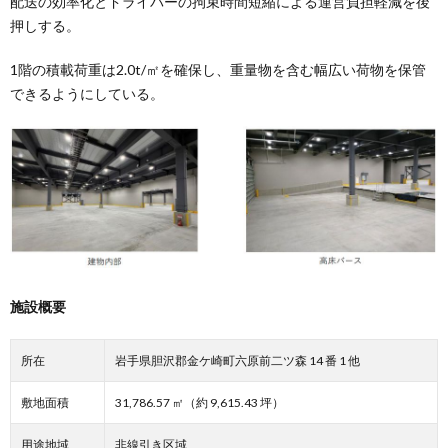
配送の効率化とドライバーの拘束時間短縮による運営負担軽減を後
押しする。
1階の積載荷重は2.0t/㎡を確保し、重量物を含む幅広い荷物を保管
できるようにしている。
施設概要
所在
岩手県胆沢郡金ケ崎町六原前二ツ森 14 番 1 他
敷地面積
31,786.57 ㎡（約 9,615.43 坪）
用途地域
非線引き区域