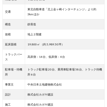
東北自動車道「北上金ヶ崎インターチェンジ」より約
交通
3km ほか
構造
鉄骨造
規模
地上 2 階建
延床面積
19,800 ㎡ （約 5,989.50 坪）
トラックバー
高床側：14 台、低床側：4 台
ス
駐車場・待機
トラック駐車場 20 台、乗用車駐車場 58 台、トラック待機
所
所 6 台
事業主
中央日本土地建物株式会社
設計
株式会社カガヤ建設
施工
株式会社カガヤ建設