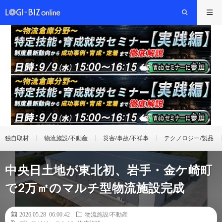
独自取材
物流施設/不動産
災害/事故/不祥事
テクノロジー/製品
中央日土地が東北初、岩手・金ケ崎町
で2万㎡のマルチ型物流施設完成
2026.05.28 06:00:42
物流施設/不動産