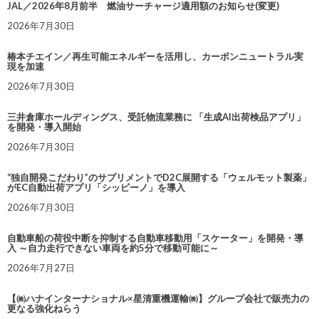
JAL／2026年8月前半 燃油サーチャージ適用額のお知らせ(変更)
2026年7月30日
椿本チエイン／再生可能エネルギーを活用し、カーボンニュートラル実
現を加速
2026年7月30日
三井倉庫ホールディングス、受託物流業務に 「生成AI出荷検品アプリ」
を開発・導入開始
2026年7月30日
“独自開発こだわり”のサプリメントでD2C展開する「ウェルモット製薬」
がEC自動出荷アプリ「シッピーノ」を導入
2026年7月30日
自動車船の荷役中断を抑制する自動車移動用「スケーター」を開発・導
入 ～自力走行できない車両を約5分で移動可能に～
2026年7月27日
【㈱ハナインターナショナル×星清重機運輸㈱】グループ会社で販売力の
更なる強化ねらう