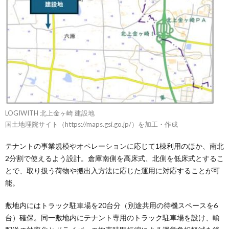
LOGIWITH 北上金ヶ崎 建設地
国土地理院サイト（https://maps.gsi.go.jp/）を加工・作成
テナントの事業規模やオペレーションに応じて1棟利用のほか、南北
2分割で使えるよう設計。倉庫南側を高床式、北側を低床式とするこ
とで、取り扱う荷物や搬出入方法に応じた運用に対応することが可
能。
敷地内にはトラック駐車場を20台分（別途共用の待機スペースを6
台）確保。同一敷地内にテナント専用のトラック駐車場を設け、輸