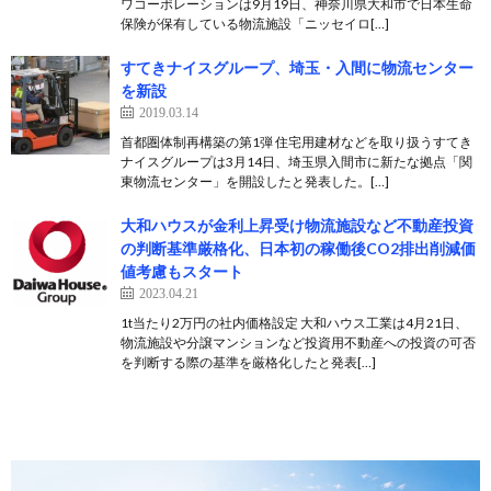
ワコーポレーションは9月19日、神奈川県大和市で日本生命
保険が保有している物流施設「ニッセイロ[…]
すてきナイスグループ、埼玉・入間に物流センター
を新設
2019.03.14
首都圏体制再構築の第1弾 住宅用建材などを取り扱うすてき
ナイスグループは3月14日、埼玉県入間市に新たな拠点「関
東物流センター」を開設したと発表した。[…]
大和ハウスが金利上昇受け物流施設など不動産投資
の判断基準厳格化、日本初の稼働後CO2排出削減価
値考慮もスタート
2023.04.21
1t当たり2万円の社内価格設定 大和ハウス工業は4月21日、
物流施設や分譲マンションなど投資用不動産への投資の可否
を判断する際の基準を厳格化したと発表[…]