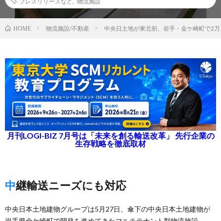
プレスリリースなど
,
物流施設
物流施設/不動産
中央日土地が東北初、岩手・金ケ崎町で2万
HOME
月刊LOGI-BIZ 7月号は「未来を創る輸送改革」 先行企業の
生存戦略を徹底取材
中継輸送ニーズにも対応
中央日本土地建物グループは5月27日、傘下の中央日本土地建物が
岩手県金ケ崎町で開発を進めてきたマルチテナント型物流施設