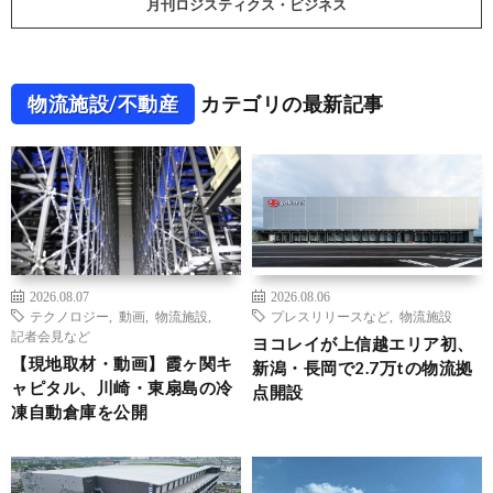
月刊ロジスティクス・ビジネス
物流施設/不動産
カテゴリの最新記事
2026.08.07
2026.08.06
テクノロジー
,
動画
,
物流施設
,
プレスリリースなど
,
物流施設
記者会見など
ヨコレイが上信越エリア初、
【現地取材・動画】霞ヶ関キ
新潟・長岡で2.7万tの物流拠
ャピタル、川崎・東扇島の冷
点開設
凍自動倉庫を公開