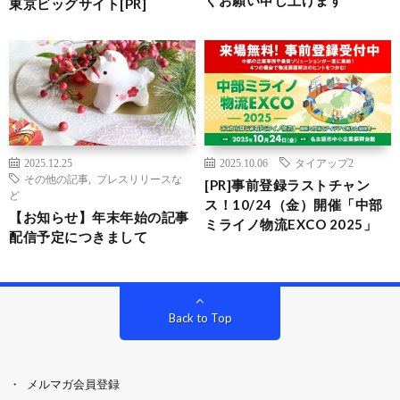
くお願い申し上げます
東京ビッグサイト[PR]
2025.12.25
2025.10.06
タイアップ2
その他の記事
,
プレスリリースな
[PR]事前登録ラストチャン
ど
ス！10/24（金）開催「中部
【お知らせ】年末年始の記事
ミライノ物流EXCO 2025」
配信予定につきまして
Back to Top
メルマガ会員登録