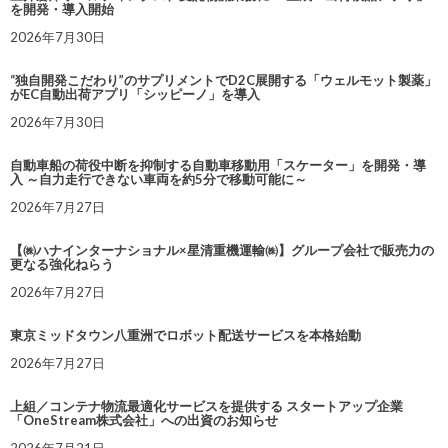
を開発・導入開始
2026年7月30日
“独自開発こだわり”のサプリメントでD2C展開する「ウェルモット製薬」
がEC自動出荷アプリ「シッピーノ」を導入
2026年7月30日
自動車船の荷役中断を抑制する自動車移動用「スケーター」を開発・導
入 ～自力走行できない車両を約5分で移動可能に～
2026年7月27日
【㈱ハナインターナショナル×星清重機運輸㈱】グループ会社で販売力の
更なる強化ねらう
2026年7月27日
東京ミッドタウン八重洲でロボット配送サービスを本格始動
2026年7月27日
上組／コンテナ物流最適化サービスを提供する スタートアップ企業
「OneStream株式会社」への出資のお知らせ