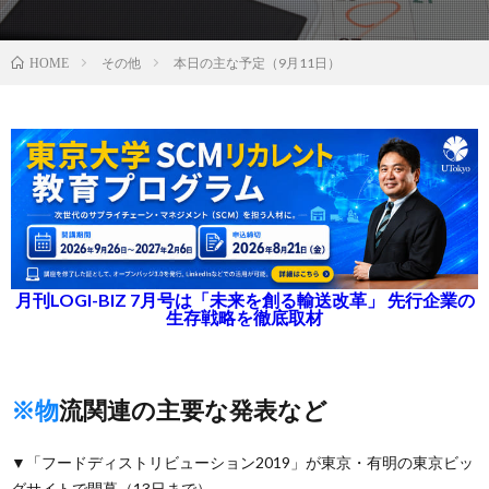
その他
本日の主な予定（9月11日）
HOME
月刊LOGI-BIZ 7月号は「未来を創る輸送改革」 先行企業の
生存戦略を徹底取材
※物流関連の主要な発表など
▼「フードディストリビューション2019」が東京・有明の東京ビッ
グサイトで開幕（13日まで）