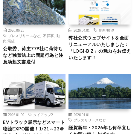
2026.06.25
2026.04.01
動向/展望
プレスリリースなど
,
不祥事
,
動
弊社公式ウェブサイトを全面
向/展望
リニューアルいたしました：
公取委、荷主779社に荷待ち
「LOGI-BIZ」の魅力をお伝え
など独禁法上の問題行為と注
いたします！
意喚起文書送付
2026.01.09
タイアップ2
2026.01.01
プレスリリースなど
EVトラック展示などスマート
謹賀新年・2026年も何卒宜し
物流EXPO開催！1/21～23＠