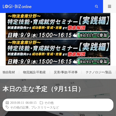
独自取材
物流施設/不動産
災害/事故/不祥事
テクノロジー/製品
本日の主な予定（9月11日）
2019.09.11 06:00:15
その他
その他の記事
,
プレスリリースなど