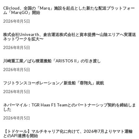
CBcloud、全国の「Marq」施設を起点とした新たな配送プラットフォー
ム「MarqGO」開始
2026年8月5日
株式会社Univearth、倉吉運送株式会社と資本提携〜山陰エリアへ実運送
ネットワークを拡大〜
2026年8月5日
川崎重工業／ばら積運搬船「ARISTOS II」の引き渡し
2026年8月5日
フジトランスコーポレーション／新造船「蓉翔丸」就航
2026年8月5日
ネバーマイル：TGR Haas F1 Teamとのパートナーシップ契約を締結しま
した
2026年8月5日
【トドケール】マルチキャリア化に向けて、2026年7月よりヤマト運輸
とのAPI連携を開始