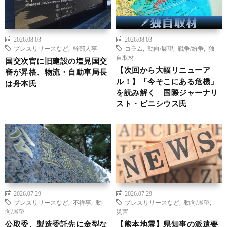
2026.08.03
2026.08.03
プレスリリースなど
,
幹部人事
コラム
,
動向/展望
,
戦争/紛争
,
独
自取材
国交次官に旧建設の塩見国交
【次回から大幅リニューア
審が昇格、物流・自動車局長
ル！】「今そこにある危機」
は舟本氏
を読み解く 国際ジャーナリ
スト・ビニシウス氏
2026.07.29
2026.07.29
プレスリリースなど
,
不祥事
,
動
プレスリリースなど
,
動向/展望
,
向/展望
災害
公取委、製造委託先に金型な
【熊本地震】県知事の派遣要