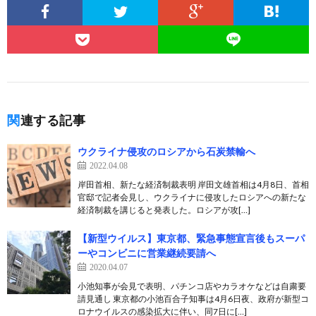
関連する記事
ウクライナ侵攻のロシアから石炭禁輸へ
2022.04.08
岸田首相、新たな経済制裁表明 岸田文雄首相は4月8日、首相
官邸で記者会見し、ウクライナに侵攻したロシアへの新たな
経済制裁を講じると発表した。ロシアが攻[…]
【新型ウイルス】東京都、緊急事態宣言後もスーパ
ーやコンビニに営業継続要請へ
2020.04.07
小池知事が会見で表明、パチンコ店やカラオケなどは自粛要
請見通し 東京都の小池百合子知事は4月6日夜、政府が新型コ
ロナウイルスの感染拡大に伴い、同7日に[…]