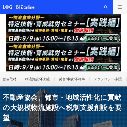
独自取材
物流施設/不動産
災害/事故/不祥事
テクノロジー/製品
不動産協会、都市・地域活性化に貢献
の大規模物流施設へ税制支援創設を要
望