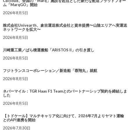
CBcloud、全国の「Marq」施設を起点とした新たな配送プラットフォー
ム「MarqGO」開始
2026年8月5日
株式会社Univearth、倉吉運送株式会社と資本提携〜山陰エリアへ実運送
ネットワークを拡大〜
2026年8月5日
川崎重工業／ばら積運搬船「ARISTOS II」の引き渡し
2026年8月5日
フジトランスコーポレーション／新造船「蓉翔丸」就航
2026年8月5日
ネバーマイル：TGR Haas F1 Teamとのパートナーシップ契約を締結しま
した
2026年8月5日
【トドケール】マルチキャリア化に向けて、2026年7月よりヤマト運輸
とのAPI連携を開始
2026年7月30日