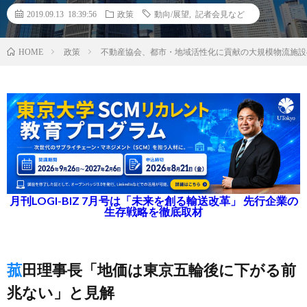
2019.09.13 18:39:56
政策
動向/展望
,
記者会見など
政策
不動産協会、都市・地域活性化に貢献の大規模物流施設
HOME
月刊LOGI-BIZ 7月号は「未来を創る輸送改革」 先行企業の
生存戦略を徹底取材
菰田理事長「地価は東京五輪後に下がる前
兆ない」と見解