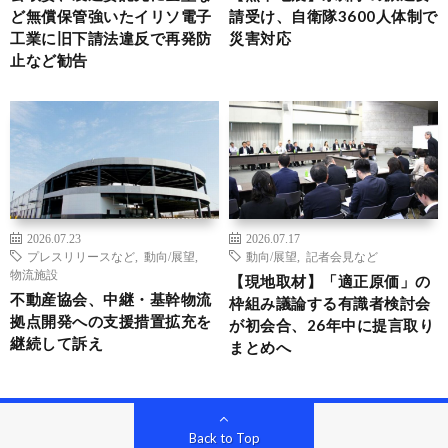
ど無償保管強いたイリソ電子
請受け、自衛隊3600人体制で
工業に旧下請法違反で再発防
災害対応
止など勧告
2026.07.23
2026.07.17
プレスリリースなど
,
動向/展望
,
動向/展望
,
記者会見など
物流施設
【現地取材】「適正原価」の
不動産協会、中継・基幹物流
枠組み議論する有識者検討会
拠点開発への支援措置拡充を
が初会合、26年中に提言取り
継続して訴え
まとめへ
Back to Top