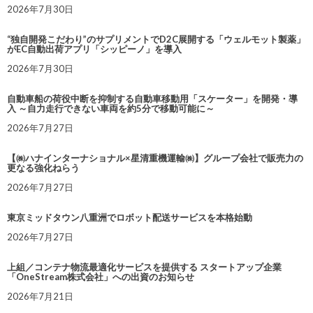
2026年7月30日
“独自開発こだわり”のサプリメントでD2C展開する「ウェルモット製薬」
がEC自動出荷アプリ「シッピーノ」を導入
2026年7月30日
自動車船の荷役中断を抑制する自動車移動用「スケーター」を開発・導
入 ～自力走行できない車両を約5分で移動可能に～
2026年7月27日
【㈱ハナインターナショナル×星清重機運輸㈱】グループ会社で販売力の
更なる強化ねらう
2026年7月27日
東京ミッドタウン八重洲でロボット配送サービスを本格始動
2026年7月27日
上組／コンテナ物流最適化サービスを提供する スタートアップ企業
「OneStream株式会社」への出資のお知らせ
2026年7月21日