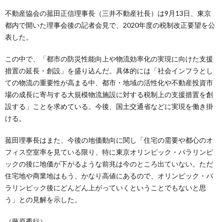
不動産協会の菰田正信理事長（三井不動産社長）は9月13日、東京
都内で開いた理事会後の記者会見で、2020年度の税制改正要望を公
表した。
この中で、「都市の防災性能向上や物流効率化の実現に向けた支援
措置の延長・創設」を盛り込んだ。具体的には「社会インフラとし
ての物流の重要性が高まる中、都市・地域の活性化や不動産投資市
場の成長に寄与する大規模物流施設に対する税制上の支援措置を創
設する」ことを求めている。今後、国土交通省などに実現を働き掛
ける。
菰田理事長はまた、今後の地価動向に関し「住宅の需要や都心のオ
フィス空室率を見ている限り、特に東京オリンピック・パラリンピ
ックの後に地価が下がるような前兆は今のところ出ていない。ただ
住宅地や商業地はもう、かなり高値にあるので、オリンピック・パ
ラリンピック後にどんどん上がっていくということでもないと思
う」との見解を示した。
（藤原秀行）