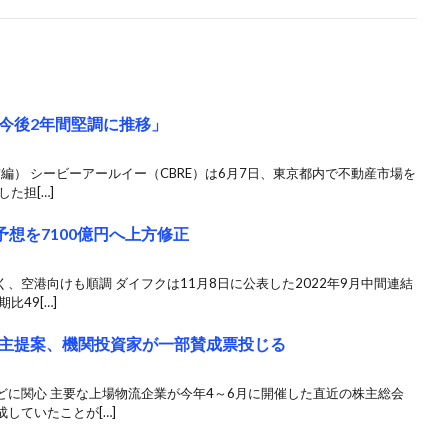
今後2年間堅調に推移」
編） シービーアールイー（CBRE）は6月7日、東京都内で不動産市場を
た担[…]
予想を7100億円へ上方修正
、空港向けも順調 ダイフクは11月8日に公表した2022年9月中間連結
比49[…]
主提案、機関投資家が一部賛成票投じる
どに関心 主要な上場物流企業が今年4～6月に開催した直近の株主総会
していたことが[…]