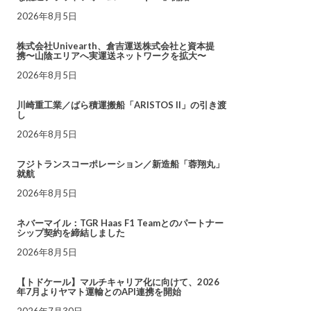
2026年8月5日
株式会社Univearth、倉吉運送株式会社と資本提
携〜山陰エリアへ実運送ネットワークを拡大〜
2026年8月5日
川崎重工業／ばら積運搬船「ARISTOS II」の引き渡
し
2026年8月5日
フジトランスコーポレーション／新造船「蓉翔丸」
就航
2026年8月5日
ネバーマイル：TGR Haas F1 Teamとのパートナー
シップ契約を締結しました
2026年8月5日
【トドケール】マルチキャリア化に向けて、2026
年7月よりヤマト運輸とのAPI連携を開始
2026年7月30日