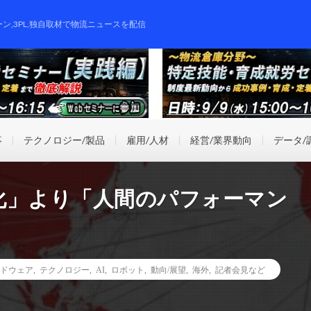
ーン,3PL,独自取材で物流ニュースを配信
事
テクノロジー/製品
雇用/人材
経営/業界動向
データ/
化」より「人間のパフォーマン
ドウェア
,
テクノロジー
,
AI
,
ロボット
,
動向/展望
,
海外
,
記者会見など