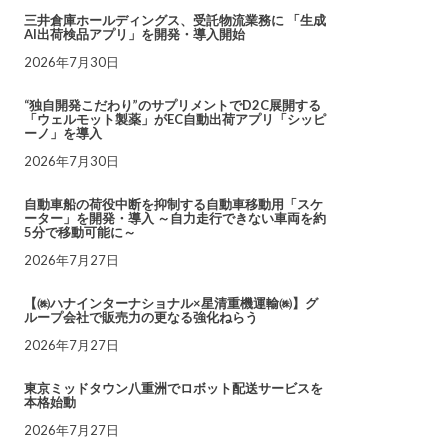
三井倉庫ホールディングス、受託物流業務に 「生成
AI出荷検品アプリ」を開発・導入開始
2026年7月30日
“独自開発こだわり”のサプリメントでD2C展開する
「ウェルモット製薬」がEC自動出荷アプリ「シッピ
ーノ」を導入
2026年7月30日
自動車船の荷役中断を抑制する自動車移動用「スケ
ーター」を開発・導入 ～自力走行できない車両を約
5分で移動可能に～
2026年7月27日
【㈱ハナインターナショナル×星清重機運輸㈱】グ
ループ会社で販売力の更なる強化ねらう
2026年7月27日
東京ミッドタウン八重洲でロボット配送サービスを
本格始動
2026年7月27日