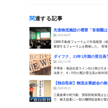
関連する記事
先進物流施設の需要「首都圏は
2019.06.07
CBRE不動産フォーラムで市場展望（前
展望するフォーラムを開催した。 登壇し
ダイフク、23年3月期の受注高
2022.11.09
半導体・液晶生産ライン向け伸び大きく
決算で、4～9月の累計受注高が前年同期
【独自取材】物流企業総会の株
2020.09.23
三菱倉庫や乾汽船、買収防衛策廃止な
で、株主提案に一部の機関投資家が賛成