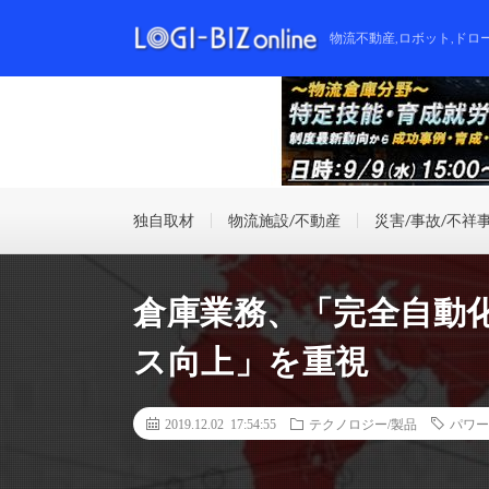
物流不動産,ロボット,ドロ
独自取材
物流施設/不動産
災害/事故/不祥
倉庫業務、「完全自動
ス向上」を重視
2019.12.02 17:54:55
テクノロジー/製品
パワー