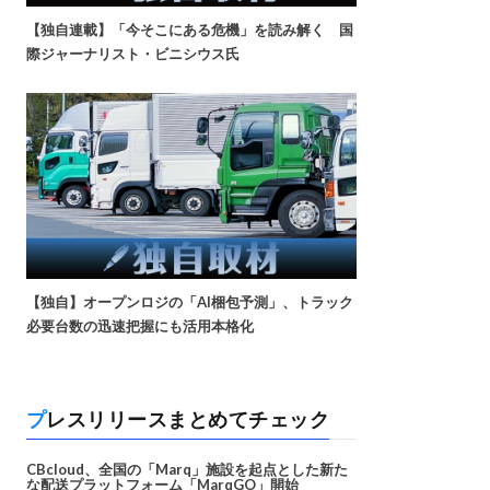
【独自連載】「今そこにある危機」を読み解く 国
際ジャーナリスト・ビニシウス氏
【独自】オープンロジの「AI梱包予測」、トラック
必要台数の迅速把握にも活用本格化
プレスリリースまとめてチェック
CBcloud、全国の「Marq」施設を起点とした新た
な配送プラットフォーム「MarqGO」開始