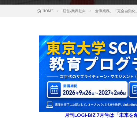
経営/業界動向
倉庫業務、「完全自動化
HOME
月刊LOGI-BIZ 7月号は「未