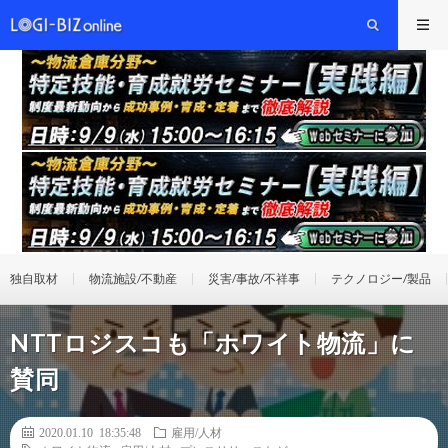
独自取材
物流施設/不動産
災害/事故/不祥事
テクノロジー/製品
NTTロジスコも「ホワイト物流」に
賛同
2020.01.10 18:35:48
雇用/人材