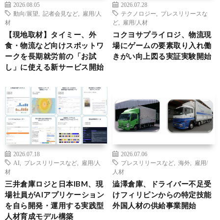
2026.08.05
2026.07.28
動向/展望
,
記者会見など
,
雇用/人
テクノロジー
,
プレスリリースな
材
ど
,
雇用/人材
【現地取材】タイミー、外
コクヨサプライロジ、物流現
食・物流など向けスポットワ
場にゲームの要素取り入れ働
ークを長期就労前の「お試
きがい向上図る実証実験開始
し」に使える新サービス開始
2026.07.18
2026.07.06
AI
,
プレスリリースなど
,
雇用/人
プレスリリースなど
,
海外
,
雇用/
材
人材
三井倉庫ロジと日本IBM、現
澁澤倉庫、ドライバー不足受
場社員がAIアプリケーション
けフィリピンからの特定技能
を自ら開発・運用する実践型
外国人材の供給事業開始
人材育成モデル構築