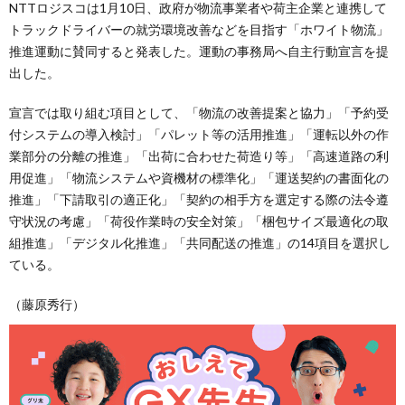
NTTロジスコは1月10日、政府が物流事業者や荷主企業と連携して
トラックドライバーの就労環境改善などを目指す「ホワイト物流」
推進運動に賛同すると発表した。運動の事務局へ自主行動宣言を提
出した。
宣言では取り組む項目として、「物流の改善提案と協力」「予約受
付システムの導入検討」「パレット等の活用推進」「運転以外の作
業部分の分離の推進」「出荷に合わせた荷造り等」「高速道路の利
用促進」「物流システムや資機材の標準化」「運送契約の書面化の
推進」「下請取引の適正化」「契約の相手方を選定する際の法令遵
守状況の考慮」「荷役作業時の安全対策」「梱包サイズ最適化の取
組推進」「デジタル化推進」「共同配送の推進」の14項目を選択し
ている。
（藤原秀行）