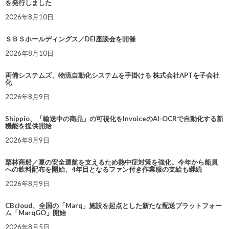
を発行しました
2026年8月10日
ＳＢＳホールディングス／DEI座談会を開催
2026年8月10日
両備システムズ、物流自動化システムを手掛ける 株式会社APTを子会社
化
2026年8月9日
Shippio、「輸送中の商品」の可視化をInvoiceのAI-OCRで自動化する新
機能を提供開始
2026年8月9日
栗林商船／夏の安全運航を支えるため熱中症対策を強化。今年から船員
への飲料配布を開始、4年目となるファン付き作業服の支給も継続
2026年8月9日
CBcloud、全国の「Marq」施設を起点とした新たな配送プラットフォー
ム「MarqGO」開始
2026年8月5日