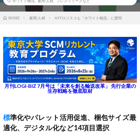
ホワイト物流
,
雇用/人材
,
プレスリリースなど
雇用/人材
NTTロジスコも「ホワイト物流」に賛同
HOME
月刊LOGI-BIZ 7月号は「未来を創る輸送改革」 先行企業の
生存戦略を徹底取材
標準化やパレット活用促進、梱包サイズ最
適化、デジタル化など14項目選択