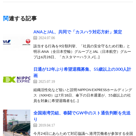
関連する記事
ANAとJAL、共同で「カスハラ対応方針」策定
2024.07.06
該当する行為を9分類列挙、「社員の安全守るため行動」と
明示 ANA（全日本空輸）グループとJAL（日本航空）グルー
プは6月28日、「カスタマーハラスメ[…]
日通が12年ぶり希望退職募集、55歳以上の300人計
画
2025.07.19
組織活性化など狙いと説明 NIPPON EXPRESSホールディング
ス（NXHD）は7月18日、傘下の日本通運が、55歳以上の社
員を対象に希望退職者を[…]
全国港湾労組、春闘でGW中のスト通告判断を先送
り
2019.04.17
今月24日にあらためて対応協議へ 港湾労働者が参加する全国