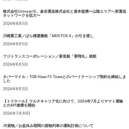
株式会社Univearth、倉吉運送株式会社と資本提携〜山陰エリアへ実運送
ネットワークを拡大〜
2026年8月5日
川崎重工業／ばら積運搬船「ARISTOS II」の引き渡し
2026年8月5日
フジトランスコーポレーション／新造船「蓉翔丸」就航
2026年8月5日
ネバーマイル：TGR Haas F1 Teamとのパートナーシップ契約を締結しま
した
2026年8月5日
【トドケール】マルチキャリア化に向けて、2026年7月よりヤマト運輸
とのAPI連携を開始
2026年7月30日
JR貨物／お盆休み期間の貨物列車の運転計画について