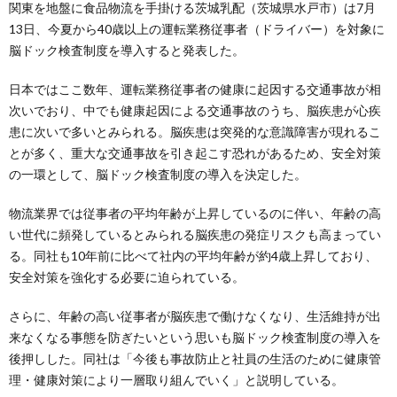
関東を地盤に食品物流を手掛ける茨城乳配（茨城県水戸市）は7月
13日、今夏から40歳以上の運転業務従事者（ドライバー）を対象に
脳ドック検査制度を導入すると発表した。
日本ではここ数年、運転業務従事者の健康に起因する交通事故が相
次いでおり、中でも健康起因による交通事故のうち、脳疾患が心疾
患に次いで多いとみられる。脳疾患は突発的な意識障害が現れるこ
とが多く、重大な交通事故を引き起こす恐れがあるため、安全対策
の一環として、脳ドック検査制度の導入を決定した。
物流業界では従事者の平均年齢が上昇しているのに伴い、年齢の高
い世代に頻発しているとみられる脳疾患の発症リスクも高まってい
る。同社も10年前に比べて社内の平均年齢が約4歳上昇しており、
安全対策を強化する必要に迫られている。
さらに、年齢の高い従事者が脳疾患で働けなくなり、生活維持が出
来なくなる事態を防ぎたいという思いも脳ドック検査制度の導入を
後押しした。同社は「今後も事故防止と社員の生活のために健康管
理・健康対策により一層取り組んでいく」と説明している。