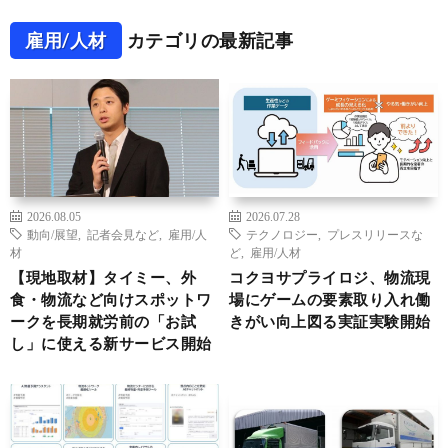
雇用/人材
カテゴリの最新記事
2026.08.05
2026.07.28
動向/展望
,
記者会見など
,
雇用/人
テクノロジー
,
プレスリリースな
材
ど
,
雇用/人材
【現地取材】タイミー、外
コクヨサプライロジ、物流現
食・物流など向けスポットワ
場にゲームの要素取り入れ働
ークを長期就労前の「お試
きがい向上図る実証実験開始
し」に使える新サービス開始