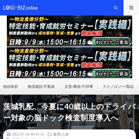
独自取材
物流施設/不動産
災害/事故/不祥事
テクノロジー/製品
茨城乳配、今夏に40歳以上のドライバ
ー対象の脳ドック検査制度導入へ
2022.07.14 09:45:14
雇用/人材