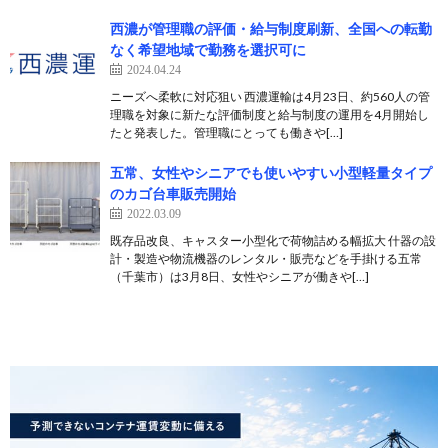
西濃が管理職の評価・給与制度刷新、全国への転勤
なく希望地域で勤務を選択可に
2024.04.24
ニーズへ柔軟に対応狙い 西濃運輸は4月23日、約560人の管
理職を対象に新たな評価制度と給与制度の運用を4月開始し
たと発表した。管理職にとっても働きや[…]
五常、女性やシニアでも使いやすい小型軽量タイプ
のカゴ台車販売開始
2022.03.09
既存品改良、キャスター小型化で荷物詰める幅拡大 什器の設
計・製造や物流機器のレンタル・販売などを手掛ける五常
（千葉市）は3月8日、女性やシニアが働きや[…]