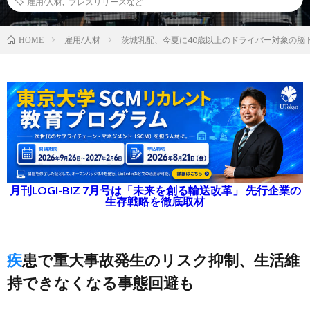
雇用/人材
,
プレスリリースなど
雇用/人材
茨城乳配、今夏に40歳以上のドライバー対象の脳
HOME
月刊LOGI-BIZ 7月号は「未来を創る輸送改革」 先行企業の
生存戦略を徹底取材
疾患で重大事故発生のリスク抑制、生活維
持できなくなる事態回避も