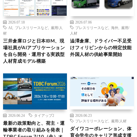
2026.07.18
2026.07.06
AI
,
プレスリリースなど
,
雇用/人
プレスリリースなど
,
海外
,
雇用/
材
人材
三井倉庫ロジと日本IBM、現
澁澤倉庫、ドライバー不足受
場社員がAIアプリケーション
けフィリピンからの特定技能
を自ら開発・運用する実践型
外国人材の供給事業開始
人材育成モデル構築
2026.06.24
タイアップ2
2026.06.23
プレスリリースなど
,
雇用/人材
最新の政策動向と、荷主・運
ダイワコーポレーション、体
輸事業者の取り組みを発表｜
育会学生のキャリア形成支援
TDBC Forum 7/10（金）オ