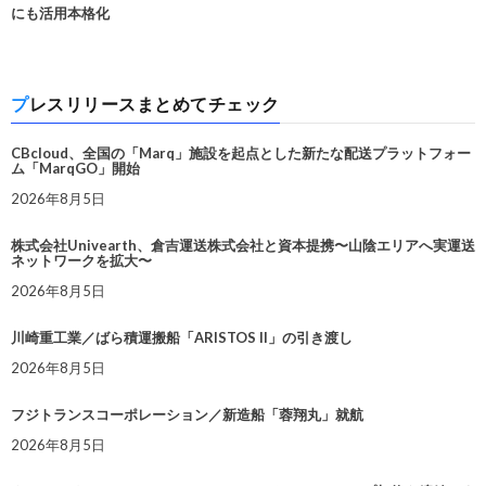
にも活用本格化
プレスリリースまとめてチェック
CBcloud、全国の「Marq」施設を起点とした新たな配送プラットフォー
ム「MarqGO」開始
2026年8月5日
株式会社Univearth、倉吉運送株式会社と資本提携〜山陰エリアへ実運送
ネットワークを拡大〜
2026年8月5日
川崎重工業／ばら積運搬船「ARISTOS II」の引き渡し
2026年8月5日
フジトランスコーポレーション／新造船「蓉翔丸」就航
2026年8月5日