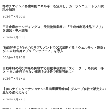
椿本チエイン／再生可能エネルギーを活用し、カーボンニュートラル実
現を加速
2026年7月30日
三井倉庫ホールディングス、受託物流業務に 「生成AI出荷検品アプリ」
を開発・導入開始
2026年7月30日
“独自開発こだわり”のサプリメントでD2C展開する「ウェルモット製薬」
がEC自動出荷アプリ「シッピーノ」を導入
2026年7月30日
自動車船の荷役中断を抑制する自動車移動用「スケーター」を開発・導
入 ～自力走行できない車両を約5分で移動可能に～
2026年7月27日
【㈱ハナインターナショナル×星清重機運輸㈱】グループ会社で販売力の
更なる強化ねらう
2026年7月27日