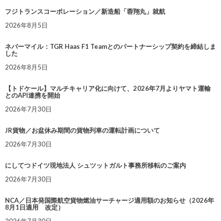
フジトランスコーポレーション／新造船「蓉翔丸」就航
2026年8月5日
ネバーマイル：TGR Haas F1 Teamとのパートナーシップ契約を締結しま
した
2026年8月5日
【トドケール】マルチキャリア化に向けて、2026年7月よりヤマト運輸
とのAPI連携を開始
2026年7月30日
JR貨物／お盆休み期間の貨物列車の運転計画について
2026年7月30日
にしてつドイツ現地法人 シュツットガルト事務所移転のご案内
2026年7月30日
NCA／日本発国際航空貨物燃油サーチャージ適用額のお知らせ（2026年
8月1日適用 改定）