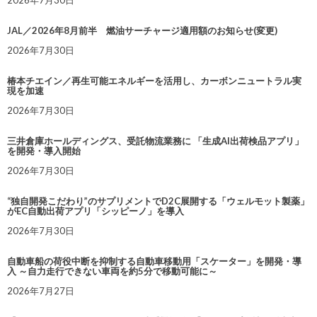
2026年7月30日
JAL／2026年8月前半 燃油サーチャージ適用額のお知らせ(変更)
2026年7月30日
椿本チエイン／再生可能エネルギーを活用し、カーボンニュートラル実
現を加速
2026年7月30日
三井倉庫ホールディングス、受託物流業務に 「生成AI出荷検品アプリ」
を開発・導入開始
2026年7月30日
“独自開発こだわり”のサプリメントでD2C展開する「ウェルモット製薬」
がEC自動出荷アプリ「シッピーノ」を導入
2026年7月30日
自動車船の荷役中断を抑制する自動車移動用「スケーター」を開発・導
入 ～自力走行できない車両を約5分で移動可能に～
2026年7月27日