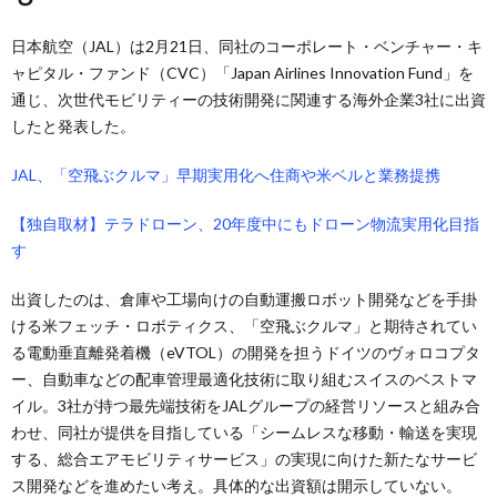
日本航空（JAL）は2月21日、同社のコーポレート・ベンチャー・キ
ャピタル・ファンド（CVC）「Japan Airlines Innovation Fund」を
通じ、次世代モビリティーの技術開発に関連する海外企業3社に出資
したと発表した。
JAL、「空飛ぶクルマ」早期実用化へ住商や米ベルと業務提携
【独自取材】テラドローン、20年度中にもドローン物流実用化目指
す
出資したのは、倉庫や工場向けの自動運搬ロボット開発などを手掛
ける米フェッチ・ロボティクス、「空飛ぶクルマ」と期待されてい
る電動垂直離発着機（eVTOL）の開発を担うドイツのヴォロコプタ
ー、自動車などの配車管理最適化技術に取り組むスイスのベストマ
イル。3社が持つ最先端技術をJALグループの経営リソースと組み合
わせ、同社が提供を目指している「シームレスな移動・輸送を実現
する、総合エアモビリティサービス」の実現に向けた新たなサービ
ス開発などを進めたい考え。具体的な出資額は開示していない。