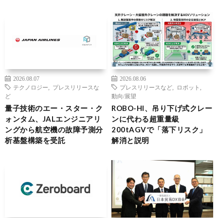
2026.08.07
2026.08.06
テクノロジー
,
プレスリリースな
プレスリリースなど
,
ロボット
,
ど
動向/展望
量子技術のエー・スター・ク
ROBO-HI、吊り下げ式クレー
ォンタム、JALエンジニアリ
ンに代わる超重量級
ングから航空機の故障予測分
200tAGVで「落下リスク」
析基盤構築を受託
解消と説明