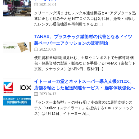
2021.02.04
クリーニング済ませたレンタル通信機器とACアダプターを迅
速に正しく組み合わせ NTTロジスコは2月1日、撤去・回収し
たレンタル通信機器を再利用できるよ[…]
TANAX、プラスチック緩衝材の代替となるドイツ
製ペーパーエアクッションの販売開始
2022.08.09
使用資材量8割削減見込む、土壌やコンポストで分解可能 梱
包・包装資材の製造・販売などを手掛けるTANAX（京都市下
京区、タナックス）は8月9日、森林保[…]
イトーヨーカ堂とネットスーパー導入支援の10X、
店舗を軸とした配送関連サービス・ 顧客体験強化へ
2023.04.13
「センター出荷型」への移行受け 小売業のEC展開支援シス
テム「Stailer（ステイラー）」を提供する10X（テンエック
ス）は4月12日、イトーヨーカ[…]