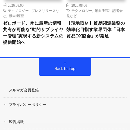
2026.08.06
2026.08.06
テクノロジー
,
プレスリリースな
テクノロジー
,
動向/展望
,
記者会
ど
,
動向/展望
見など
ゼロボード、常に最新の情報
【現地取材】貿易関連業務の
共有が可能な“動的サプライヤ
効率化目指す業界団体「日本
ー管理”実現する新システムの
貿易DX協会」が発足
提供開始へ
Back to Top
メルマガ会員登録
プライバシーポリシー
広告掲載