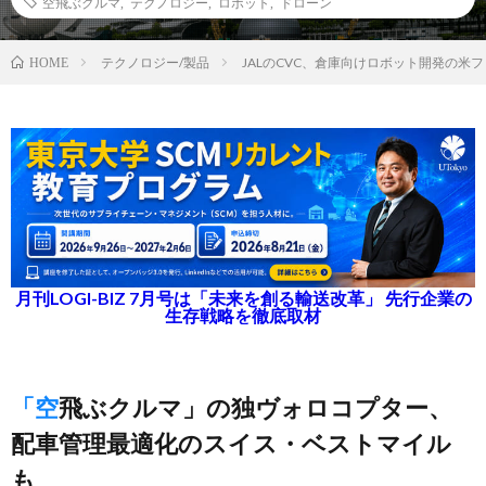
空飛ぶクルマ
,
テクノロジー
,
ロボット
,
ドローン
テクノロジー/製品
JALのCVC、倉庫向けロボット開発の米
HOME
月刊LOGI-BIZ 7月号は「未来を創る輸送改革」 先行企業の
生存戦略を徹底取材
「空飛ぶクルマ」の独ヴォロコプター、
配車管理最適化のスイス・ベストマイル
も