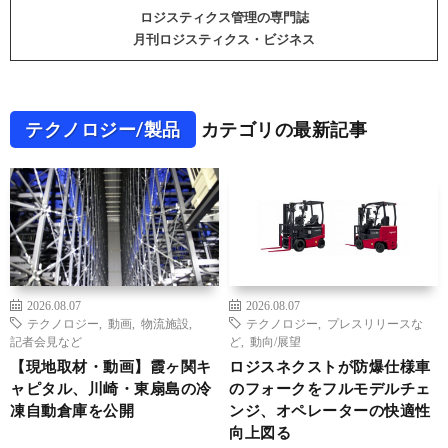
ロジスティクス管理の専門誌
月刊ロジスティクス・ビジネス
テクノロジー/製品
カテゴリの最新記事
2026.08.07
2026.08.07
テクノロジー
,
動画
,
物流施設
,
テクノロジー
,
プレスリリースな
記者会見など
ど
,
動向/展望
【現地取材・動画】霞ヶ関キ
ロジスネクストが防爆仕様車
ャピタル、川崎・東扇島の冷
のフォークをフルモデルチェ
凍自動倉庫を公開
ンジ、オペレーターの快適性
向上図る