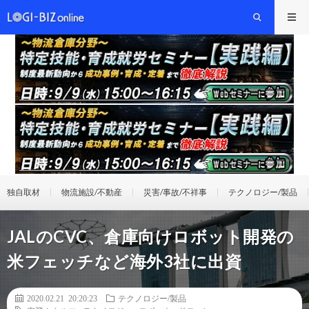
独自取材
物流施設/不動産
災害/事故/不祥事
テクノロジー/製品
JALのCVC、倉庫向けロボット開発の
米フェッチなど海外3社に出資
2020.02.21 20:20:23
テクノロジー/製品