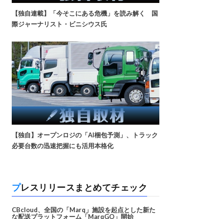
【独自連載】「今そこにある危機」を読み解く 国
際ジャーナリスト・ビニシウス氏
【独自】オープンロジの「AI梱包予測」、トラック
必要台数の迅速把握にも活用本格化
プレスリリースまとめてチェック
CBcloud、全国の「Marq」施設を起点とした新た
な配送プラットフォーム「MarqGO」開始