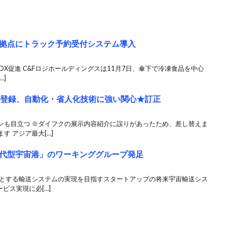
拠点にトラック予約受付システム導入
DX促進 C&Fロジホールディングスは11月7日、傘下で冷凍食品を中心
…]
場登録、自動化・省人化技術に強い関心★訂正
ンも目立つ ※ダイフクの展示内容紹介に誤りがあったため、差し替えま
 アジア最大[…]
代型宇宙港」のワーキンググループ発足
能とする輸送システムの実現を目指すスタートアップの将来宇宙輸送シス
ビス実現に必[…]