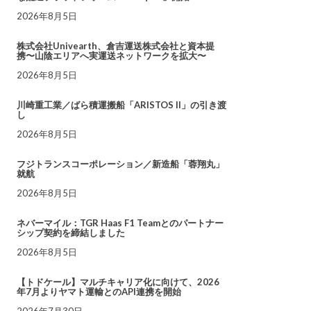
2026年8月5日
株式会社Univearth、倉吉運送株式会社と資本提
携〜山陰エリアへ実運送ネットワークを拡大〜
2026年8月5日
川崎重工業／ばら積運搬船「ARISTOS II」の引き渡
し
2026年8月5日
フジトランスコーポレーション／新造船「蓉翔丸」
就航
2026年8月5日
ネバーマイル：TGR Haas F1 Teamとのパートナー
シップ契約を締結しました
2026年8月5日
【トドケール】マルチキャリア化に向けて、2026
年7月よりヤマト運輸とのAPI連携を開始
2026年7月30日