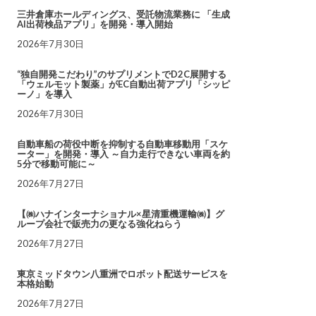
三井倉庫ホールディングス、受託物流業務に 「生成
AI出荷検品アプリ」を開発・導入開始
2026年7月30日
“独自開発こだわり”のサプリメントでD2C展開する
「ウェルモット製薬」がEC自動出荷アプリ「シッピ
ーノ」を導入
2026年7月30日
自動車船の荷役中断を抑制する自動車移動用「スケ
ーター」を開発・導入 ～自力走行できない車両を約
5分で移動可能に～
2026年7月27日
【㈱ハナインターナショナル×星清重機運輸㈱】グ
ループ会社で販売力の更なる強化ねらう
2026年7月27日
東京ミッドタウン八重洲でロボット配送サービスを
本格始動
2026年7月27日