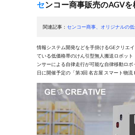
センコー商事販売のAGV
関連記事：
センコー商事、オリジナルの低
情報システム開発などを手掛けるGEクリエイ
ている低価格帯のけん引型無人搬送ロボット
ンサーによる自律走行が可能な自律移動ロボット
日に開催予定の「第3回 名古屋 スマート物流