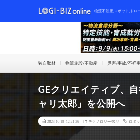
物流不動産,ロボット,ドロ
独自取材
物流施設/不動産
災害/事故/不祥
GEクリエイティブ、自
ャリ太郎」を公開へ
2023.10.18 12:21:26
テクノロジー/製品
ロボッ