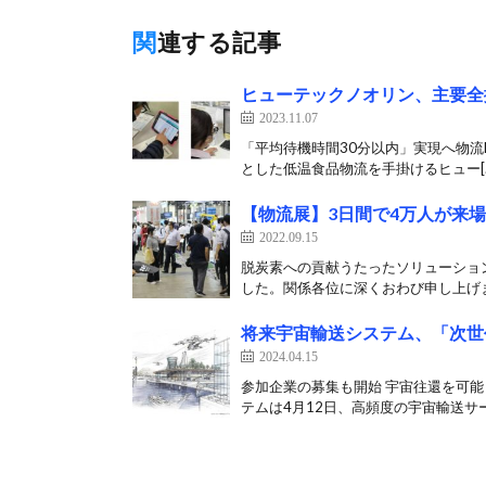
関連する記事
ヒューテックノオリン、主要全
2023.11.07
「平均待機時間30分以内」実現へ物流
とした低温食品物流を手掛けるヒュー[
【物流展】3日間で4万人が来
2022.09.15
脱炭素への貢献うたったソリューショ
した。関係各位に深くおわび申し上げます
将来宇宙輸送システム、「次世
2024.04.15
参加企業の募集も開始 宇宙往還を可
テムは4月12日、高頻度の宇宙輸送サー