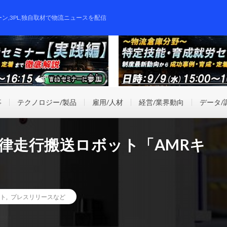
ーン,3PL,独自取材で物流ニュースを配信
事
テクノロジー/製品
雇用/人材
経営/業界動向
データ/
律走行搬送ロボット「AMRキ
ト
,
プレスリリースなど