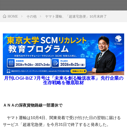
その他
ヤマト運輸、「超速宅急便」10月末終了
HOME
月刊LOGI-BIZ 7月号は「未来を創る輸送改革」 先行企業の
生存戦略を徹底取材
ＡＮＡの深夜貨物路線一部運休で
ヤマト運輸は10月4日、関東発着で受け付けた日の翌朝に届ける
サービス「超速宅急便」を今月31日で終了すると発表した。