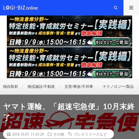
独自取材
物流施設/不動産
災害/事故/不祥事
テクノロジー/製品
ヤマト運輸、「超速宅急便」10月末終
了
2018.10.05 11:43:28
その他
プレスリリースなど