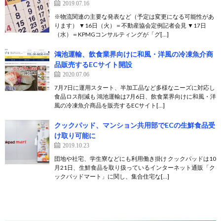
2019.07.16
※物流関連の主要な発表など（予定は変更になる可能性があ
ります） ▼16日（火）＝不動産協会定例記者会見 ▼17日
（水）＝KPMGコンサルティングが「グ[…]
鴻池運輸、飲食業界向けに和風・洋風の冷凍魚介商
品販売するECサイト開設
2020.07.06
7月7日に運用スタート、半加工品など多様なニーズに対応し
食品ロス削減も 鴻池運輸は7月6日、飲食業界向けに和風・洋
風の冷凍魚介商品を販売するECサイト[…]
クックパッド、マンション共用部でECの生鮮食品受
け取り可能に
2019.10.23
団地や社宅、学生寮などにも利用働き掛け クックパッドは10
月21日、生鮮食品を取り扱っているインターネット通販「ク
ックパッドマート」に関し、集合住宅な[…]