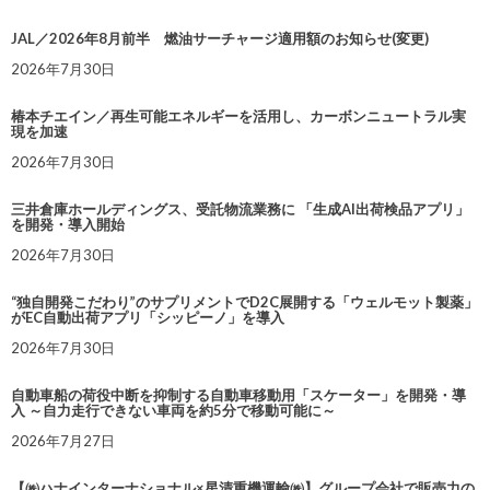
JAL／2026年8月前半 燃油サーチャージ適用額のお知らせ(変更)
2026年7月30日
椿本チエイン／再生可能エネルギーを活用し、カーボンニュートラル実
現を加速
2026年7月30日
三井倉庫ホールディングス、受託物流業務に 「生成AI出荷検品アプリ」
を開発・導入開始
2026年7月30日
“独自開発こだわり”のサプリメントでD2C展開する「ウェルモット製薬」
がEC自動出荷アプリ「シッピーノ」を導入
2026年7月30日
自動車船の荷役中断を抑制する自動車移動用「スケーター」を開発・導
入 ～自力走行できない車両を約5分で移動可能に～
2026年7月27日
【㈱ハナインターナショナル×星清重機運輸㈱】グループ会社で販売力の