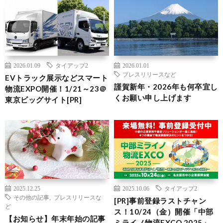
2026.01.09
タイアップ2
2026.01.01
プレスリリースなど
EVトラック展示などスマート
謹賀新年・2026年も何卒宜し
物流EXPO開催！1/21～23＠
くお願い申し上げます
東京ビッグサイト[PR]
2025.12.25
2025.10.06
タイアップ2
その他の記事
,
プレスリリースな
[PR]事前登録ラストチャン
ど
ス！10/24（金）開催「中部
【お知らせ】年末年始の記事
ミライノ物流EXCO 2025」