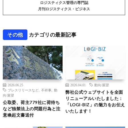
ロジスティクス管理の専門誌
月刊ロジスティクス・ビジネス
その他
カテゴリの最新記事
2026.06.25
2026.04.01
動向/展望
プレスリリースなど
,
不祥事
,
動
弊社公式ウェブサイトを全面
向/展望
リニューアルいたしました：
公取委、荷主779社に荷待ち
「LOGI-BIZ」の魅力をお伝え
など独禁法上の問題行為と注
いたします！
意喚起文書送付