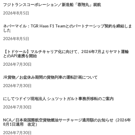
フジトランスコーポレーション／新造船「蓉翔丸」就航
2026年8月5日
ネバーマイル：TGR Haas F1 Teamとのパートナーシップ契約を締結しま
した
2026年8月5日
【トドケール】マルチキャリア化に向けて、2026年7月よりヤマト運輸
とのAPI連携を開始
2026年7月30日
JR貨物／お盆休み期間の貨物列車の運転計画について
2026年7月30日
にしてつドイツ現地法人 シュツットガルト事務所移転のご案内
2026年7月30日
NCA／日本発国際航空貨物燃油サーチャージ適用額のお知らせ（2026年
8月1日適用 改定）
2026年7月30日