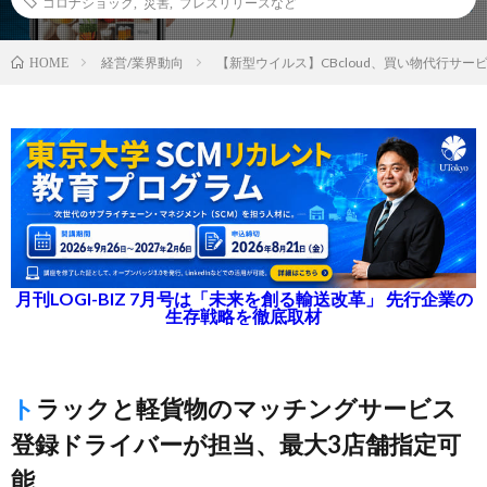
コロナショック
,
災害
,
プレスリリースなど
経営/業界動向
【新型ウイルス】CBcloud、買い物代行サ
HOME
月刊LOGI-BIZ 7月号は「未来を創る輸送改革」 先行企業の
生存戦略を徹底取材
トラックと軽貨物のマッチングサービス
登録ドライバーが担当、最大3店舗指定可
能