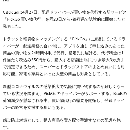
CBcloudは4月27日、配送ドライバーが買い物を代行する新サービス
「PickGo 買い物代行」を同23日から7都府県で試験的に開始したと
発表した。
トラックと軽貨物をマッチングする「PickGo」に加盟しているドラ
イバーが、配送業務の合い間に、アプリを通じて申し込みのあった
商品の買い物を24時間体制で代行、指定先に届ける。代行料金は1
件当たり税込み550円から。購入する店舗は1回につき最大3カ所ま
で指定できるため、スーパーとドラッグストアのまとめ買いにも対
応可能。家電や家具といった大型の商品も対象としている。
新型コロナウイルスの感染拡大で気軽に買い物するのが難しくなっ
ている状況を踏まえ、PickGoのドライバーがサポートする。BtoBの
荷物減少が懸念される中、買い物代行の需要を開拓し、登録ドライ
バーの経営を支援する狙いもある。
感染防止対策として、購入商品を置き配で手渡すなどの配慮を施
す。