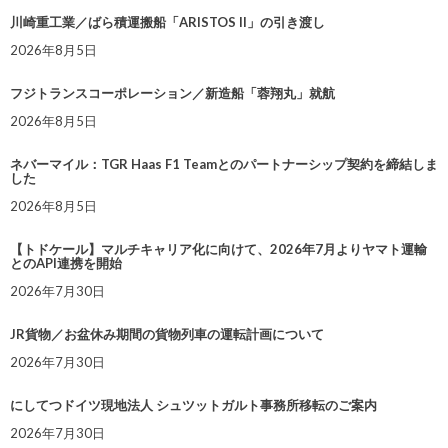
川崎重工業／ばら積運搬船「ARISTOS II」の引き渡し
2026年8月5日
フジトランスコーポレーション／新造船「蓉翔丸」就航
2026年8月5日
ネバーマイル：TGR Haas F1 Teamとのパートナーシップ契約を締結しま
した
2026年8月5日
【トドケール】マルチキャリア化に向けて、2026年7月よりヤマト運輸
とのAPI連携を開始
2026年7月30日
JR貨物／お盆休み期間の貨物列車の運転計画について
2026年7月30日
にしてつドイツ現地法人 シュツットガルト事務所移転のご案内
2026年7月30日