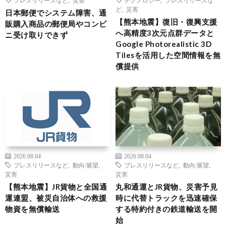
プレスリリースなど
,
災害
テクノロジー
,
プレスリリースな
ど
,
災害
日本郵便でシステム障害、通
【熊本地震】復旧・復興支援
販購入商品の郵便局やコンビ
へ高精度3次元点群データと
ニ受け取りできず
Google Photorealistic 3D
Tilesを活用した空間情報を無
償提供
2026.08.04
2026.08.04
プレスリリースなど
,
動向/展望
,
プレスリリースなど
,
動向/展望
,
災害
災害
【熊本地震】JR貨物と全国通
丸和通運とJR貨物、災害予見
運連盟、被災自治体への救援
時に代替トラックを迅速確保
物資を無償輸送
する特約付きの鉄道輸送を開
始