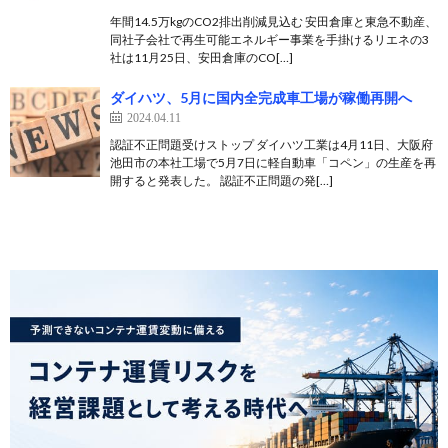
年間14.5万kgのCO2排出削減見込む 安田倉庫と東急不動産、
同社子会社で再生可能エネルギー事業を手掛けるリエネの3
社は11月25日、安田倉庫のCO[…]
ダイハツ、5月に国内全完成車工場が稼働再開へ
2024.04.11
認証不正問題受けストップ ダイハツ工業は4月11日、大阪府
池田市の本社工場で5月7日に軽自動車「コペン」の生産を再
開すると発表した。 認証不正問題の発[…]