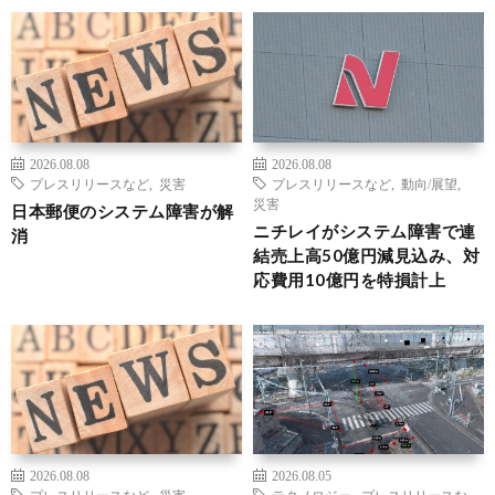
2026.08.08
2026.08.08
プレスリリースなど
,
災害
プレスリリースなど
,
動向/展望
,
災害
日本郵便のシステム障害が解
ニチレイがシステム障害で連
消
結売上高50億円減見込み、対
応費用10億円を特損計上
2026.08.08
2026.08.05