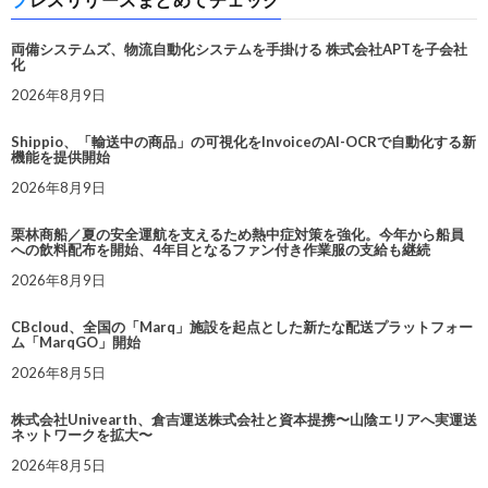
両備システムズ、物流自動化システムを手掛ける 株式会社APTを子会社
化
2026年8月9日
Shippio、「輸送中の商品」の可視化をInvoiceのAI-OCRで自動化する新
機能を提供開始
2026年8月9日
栗林商船／夏の安全運航を支えるため熱中症対策を強化。今年から船員
への飲料配布を開始、4年目となるファン付き作業服の支給も継続
2026年8月9日
CBcloud、全国の「Marq」施設を起点とした新たな配送プラットフォー
ム「MarqGO」開始
2026年8月5日
株式会社Univearth、倉吉運送株式会社と資本提携〜山陰エリアへ実運送
ネットワークを拡大〜
2026年8月5日