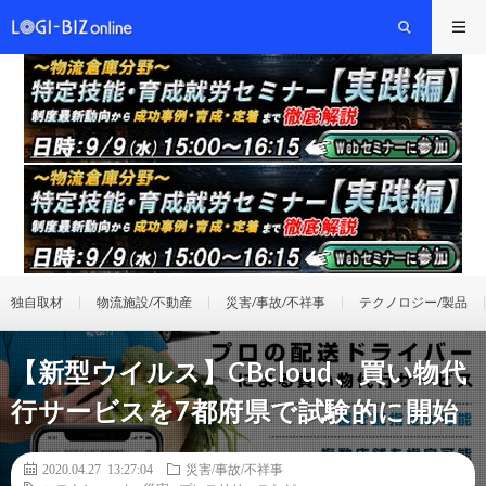
独自取材
物流施設/不動産
災害/事故/不祥事
テクノロジー/製品
【新型ウイルス】CBcloud、買い物代
行サービスを7都府県で試験的に開始
2020.04.27 13:27:04
災害/事故/不祥事