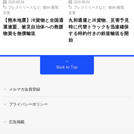
2026.08.04
2026.08.04
プレスリリースなど
,
動向/展望
,
プレスリリースなど
,
動向/展望
,
災害
災害
【熊本地震】JR貨物と全国通
丸和通運とJR貨物、災害予見
運連盟、被災自治体への救援
時に代替トラックを迅速確保
物資を無償輸送
する特約付きの鉄道輸送を開
始
Back to Top
メルマガ会員登録
プライバシーポリシー
広告掲載