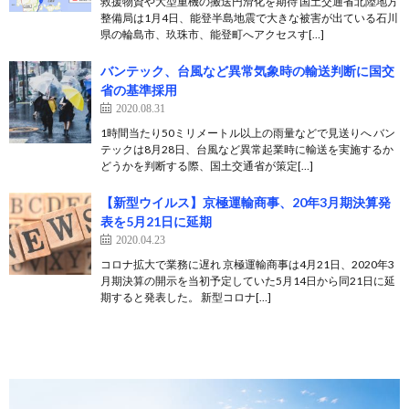
救援物資や大型重機の搬送円滑化を期待 国土交通省北陸地方
整備局は1月4日、能登半島地震で大きな被害が出ている石川
県の輪島市、玖珠市、能登町へアクセスす[…]
バンテック、台風など異常気象時の輸送判断に国交
省の基準採用
2020.08.31
1時間当たり50ミリメートル以上の雨量などで見送りへ バン
テックは8月28日、台風など異常起業時に輸送を実施するか
どうかを判断する際、国土交通省が策定[…]
【新型ウイルス】京極運輸商事、20年3月期決算発
表を5月21日に延期
2020.04.23
コロナ拡大で業務に遅れ 京極運輸商事は4月21日、2020年3
月期決算の開示を当初予定していた5月14日から同21日に延
期すると発表した。 新型コロナ[…]