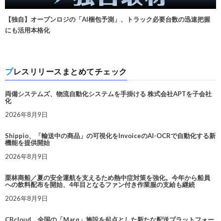
【独自】オープンロジの「AI梱包予測」、トラック必要台数の迅速把握
にも活用本格化
プレスリリースまとめてチェック
両備システムズ、物流自動化システムを手掛ける 株式会社APTを子会社
化
2026年8月9日
Shippio、「輸送中の商品」の可視化をInvoiceのAI-OCRで自動化する新
機能を提供開始
2026年8月9日
栗林商船／夏の安全運航を支えるため熱中症対策を強化。今年から船員
への飲料配布を開始、4年目となるファン付き作業服の支給も継続
2026年8月9日
CBcloud、全国の「Marq」施設を起点とした新たな配送プラットフォー