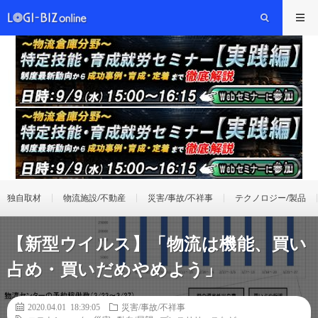
独自取材
物流施設/不動産
災害/事故/不祥事
テクノロジー/製品
【新型ウイルス】「物流は機能、買い
占め・買いだめやめよう」
2020.04.01 18:39:05
災害/事故/不祥事