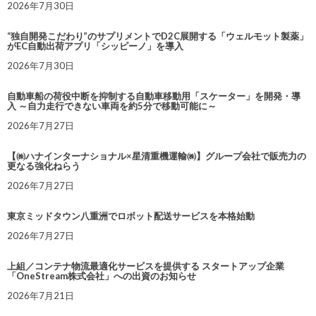
2026年7月30日
“独自開発こだわり”のサプリメントでD2C展開する「ウェルモット製薬」
がEC自動出荷アプリ「シッピーノ」を導入
2026年7月30日
自動車船の荷役中断を抑制する自動車移動用「スケーター」を開発・導
入 ～自力走行できない車両を約5分で移動可能に～
2026年7月27日
【㈱ハナインターナショナル×星清重機運輸㈱】グループ会社で販売力の
更なる強化ねらう
2026年7月27日
東京ミッドタウン八重洲でロボット配送サービスを本格始動
2026年7月27日
上組／コンテナ物流最適化サービスを提供する スタートアップ企業
「OneStream株式会社」への出資のお知らせ
2026年7月21日