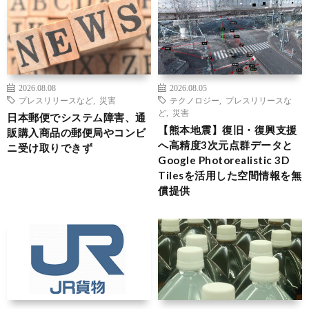
2026.08.08
2026.08.05
プレスリリースなど
,
災害
テクノロジー
,
プレスリリースな
ど
,
災害
日本郵便でシステム障害、通
【熊本地震】復旧・復興支援
販購入商品の郵便局やコンビ
へ高精度3次元点群データと
ニ受け取りできず
Google Photorealistic 3D
Tilesを活用した空間情報を無
償提供