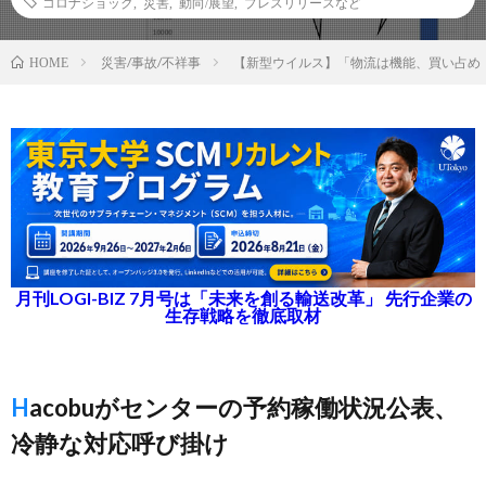
コロナショック
,
災害
,
動向/展望
,
プレスリリースなど
災害/事故/不祥事
【新型ウイルス】「物流は機能、買い占め
HOME
月刊LOGI-BIZ 7月号は「未来を創る輸送改革」 先行企業の
生存戦略を徹底取材
Hacobuがセンターの予約稼働状況公表、
冷静な対応呼び掛け