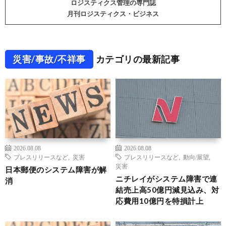
ロジスティクス管理の専門誌
月刊ロジスティクス・ビジネス
災害/事故/不祥事
カテゴリの最新記事
2026.08.08
2026.08.08
プレスリリースなど
,
災害
プレスリリースなど
,
動向/展望
,
災害
日本郵便のシステム障害が解
ニチレイがシステム障害で連
消
結売上高50億円減見込み、対
応費用10億円を特損計上