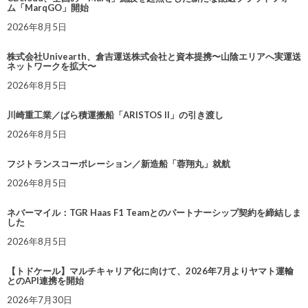
ム「MarqGO」開始
2026年8月5日
株式会社Univearth、倉吉運送株式会社と資本提携〜山陰エリアへ実運送
ネットワークを拡大〜
2026年8月5日
川崎重工業／ばら積運搬船「ARISTOS II」の引き渡し
2026年8月5日
フジトランスコーポレーション／新造船「蓉翔丸」就航
2026年8月5日
ネバーマイル：TGR Haas F1 Teamとのパートナーシップ契約を締結しま
した
2026年8月5日
【トドケール】マルチキャリア化に向けて、2026年7月よりヤマト運輸
とのAPI連携を開始
2026年7月30日