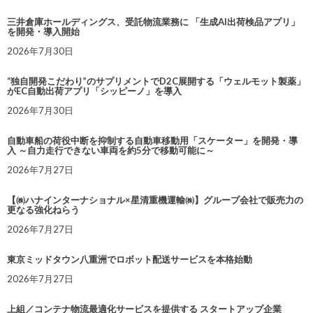
三井倉庫ホールディングス、受託物流業務に 「生成AI出荷検品アプリ」
を開発・導入開始
2026年7月30日
“独自開発こだわり”のサプリメントでD2C展開する「ウェルモット製薬」
がEC自動出荷アプリ「シッピーノ」を導入
2026年7月30日
自動車船の荷役中断を抑制する自動車移動用「スケーター」を開発・導
入 ～自力走行できない車両を約5分で移動可能に～
2026年7月27日
【㈱ハナインターナショナル×星清重機運輸㈱】グループ会社で販売力の
更なる強化ねらう
2026年7月27日
東京ミッドタウン八重洲でロボット配送サービスを本格始動
2026年7月27日
上組／コンテナ物流最適化サービスを提供する スタートアップ企業