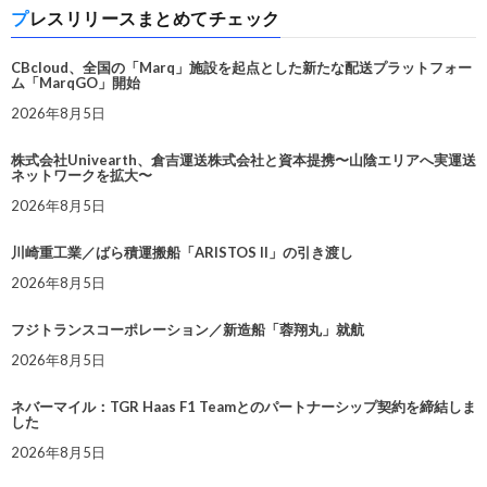
プレスリリースまとめてチェック
CBcloud、全国の「Marq」施設を起点とした新たな配送プラットフォー
ム「MarqGO」開始
2026年8月5日
株式会社Univearth、倉吉運送株式会社と資本提携〜山陰エリアへ実運送
ネットワークを拡大〜
2026年8月5日
川崎重工業／ばら積運搬船「ARISTOS II」の引き渡し
2026年8月5日
フジトランスコーポレーション／新造船「蓉翔丸」就航
2026年8月5日
ネバーマイル：TGR Haas F1 Teamとのパートナーシップ契約を締結しま
した
2026年8月5日