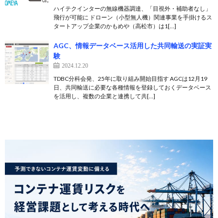
ハイテクインターの無線機器調達、「目視外・補助者なし」
飛行が可能に ドローン（小型無人機）関連事業を手掛けるス
タートアップ企業のかもめや（高松市）は1[…]
AGC、情報データベース活用した共同輸送の実証実
験
2024.12.20
TDBC分科会発、25年に取り組み開始目指す AGCは12月19
日、共同輸送に必要な各種情報を登録しておくデータベース
を活用し、複数の企業と連携して共[…]