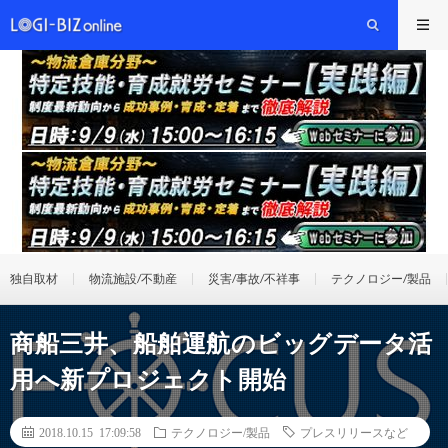
独自取材
物流施設/不動産
災害/事故/不祥事
テクノロジー/製品
商船三井、船舶運航のビッグデータ活
用へ新プロジェクト開始
2018.10.15 17:09:58
テクノロジー/製品
プレスリリースなど