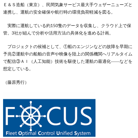
Ｅ＆Ｓ造船（東京）、民間気象サービス最大手ウェザーニューズと
連携し、運航の安全確保や航行時の環境負荷軽減を図る。
実際に運航している約150隻のデータを収集し、クラウド上で保
管。3社が組んで分析や活用方法の具体化を進める計画。
プロジェクトの候補として、①船のエンジンなどの故障を早期に
予兆②運航中の船舶の音声や映像を陸上の関係機関へリアルタイム
で配信③ＡＩ（人工知能）技術を駆使した運航の最適化――などを
想定している。
（藤原秀行）