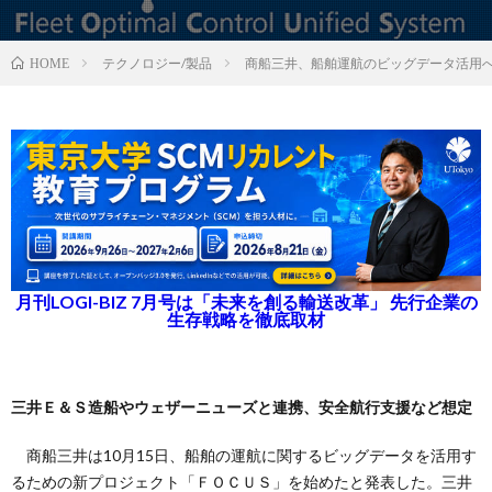
テクノロジー/製品
商船三井、船舶運航のビッグデータ活用
HOME
月刊LOGI-BIZ 7月号は「未来を創る輸送改革」 先行企業の
生存戦略を徹底取材
三井Ｅ＆Ｓ造船やウェザーニューズと連携、安全航行支援など想定
商船三井は10月15日、船舶の運航に関するビッグデータを活用す
るための新プロジェクト「ＦＯＣＵＳ」を始めたと発表した。三井