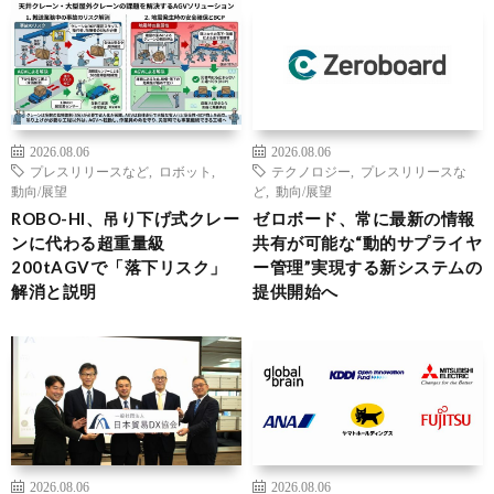
2026.08.06
2026.08.06
プレスリリースなど
,
ロボット
,
テクノロジー
,
プレスリリースな
動向/展望
ど
,
動向/展望
ROBO-HI、吊り下げ式クレー
ゼロボード、常に最新の情報
ンに代わる超重量級
共有が可能な“動的サプライヤ
200tAGVで「落下リスク」
ー管理”実現する新システムの
解消と説明
提供開始へ
2026.08.06
2026.08.06