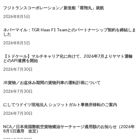
フジトランスコーポレーション／新造船「蓉翔丸」就航
2026年8月5日
ネバーマイル：TGR Haas F1 Teamとのパートナーシップ契約を締結しま
した
2026年8月5日
【トドケール】マルチキャリア化に向けて、2026年7月よりヤマト運輸
とのAPI連携を開始
2026年7月30日
JR貨物／お盆休み期間の貨物列車の運転計画について
2026年7月30日
にしてつドイツ現地法人 シュツットガルト事務所移転のご案内
2026年7月30日
NCA／日本発国際航空貨物燃油サーチャージ適用額のお知らせ（2026年
8月1日適用 改定）