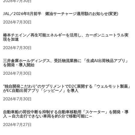
2026年7月30日
JAL／2026年8月前半 燃油サーチャージ適用額のお知らせ(変更)
2026年7月30日
椿本チエイン／再生可能エネルギーを活用し、カーボンニュートラル実
現を加速
2026年7月30日
三井倉庫ホールディングス、受託物流業務に 「生成AI出荷検品アプリ」
を開発・導入開始
2026年7月30日
“独自開発こだわり”のサプリメントでD2C展開する「ウェルモット製薬」
がEC自動出荷アプリ「シッピーノ」を導入
2026年7月30日
自動車船の荷役中断を抑制する自動車移動用「スケーター」を開発・導
入 ～自力走行できない車両を約5分で移動可能に～
2026年7月27日