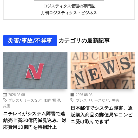
ロジスティクス管理の専門誌
月刊ロジスティクス・ビジネス
災害/事故/不祥事
カテゴリの最新記事
2026.08.08
2026.08.08
プレスリリースなど
,
動向/展望
,
プレスリリースなど
,
災害
災害
日本郵便でシステム障害、通
ニチレイがシステム障害で連
販購入商品の郵便局やコンビ
結売上高50億円減見込み、対
ニ受け取りできず
応費用10億円を特損計上