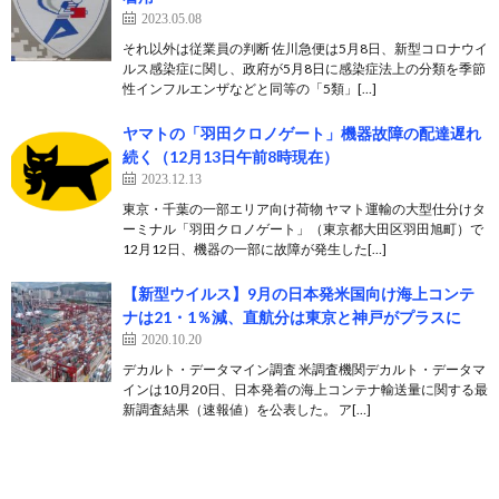
2023.05.08
それ以外は従業員の判断 佐川急便は5月8日、新型コロナウイ
ルス感染症に関し、政府が5月8日に感染症法上の分類を季節
性インフルエンザなどと同等の「5類」[…]
ヤマトの「羽田クロノゲート」機器故障の配達遅れ
続く（12月13日午前8時現在）
2023.12.13
東京・千葉の一部エリア向け荷物 ヤマト運輸の大型仕分けタ
ーミナル「羽田クロノゲート」（東京都大田区羽田旭町）で
12月12日、機器の一部に故障が発生した[…]
【新型ウイルス】9月の日本発米国向け海上コンテ
ナは21・1％減、直航分は東京と神戸がプラスに
2020.10.20
デカルト・データマイン調査 米調査機関デカルト・データマ
インは10月20日、日本発着の海上コンテナ輸送量に関する最
新調査結果（速報値）を公表した。 ア[…]