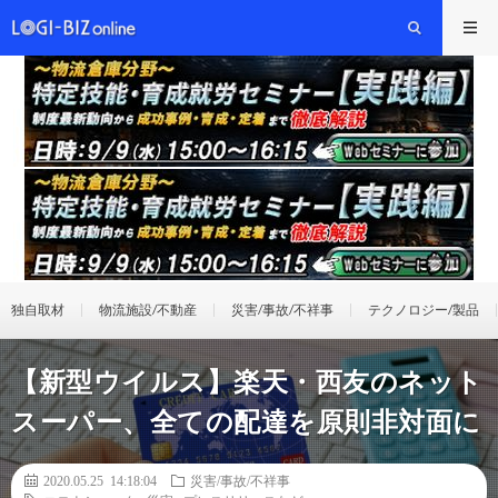
独自取材
物流施設/不動産
災害/事故/不祥事
テクノロジー/製品
【新型ウイルス】楽天・西友のネット
スーパー、全ての配達を原則非対面に
2020.05.25 14:18:04
災害/事故/不祥事