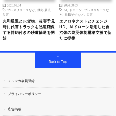
2026.08.04
2026.08.03
プレスリリースなど
,
動向/展望
,
AI
,
ドローン
,
プレスリリースな
災害
ど
,
提携/合弁など
,
災害
丸和通運とJR貨物、災害予見
エアロネクストとチェンジ
時に代替トラックを迅速確保
HD、AIドローン活用した自
する特約付きの鉄道輸送を開
治体の防災体制構築支援で新
始
たに提携
Back to Top
メルマガ会員登録
プライバシーポリシー
広告掲載