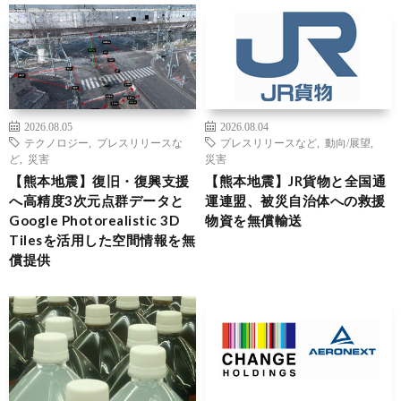
2026.08.05
2026.08.04
テクノロジー
,
プレスリリースな
プレスリリースなど
,
動向/展望
,
ど
,
災害
災害
【熊本地震】復旧・復興支援
【熊本地震】JR貨物と全国通
へ高精度3次元点群データと
運連盟、被災自治体への救援
Google Photorealistic 3D
物資を無償輸送
Tilesを活用した空間情報を無
償提供