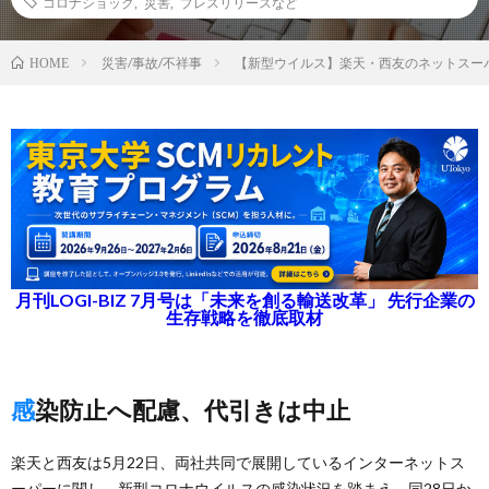
コロナショック
,
災害
,
プレスリリースなど
災害/事故/不祥事
【新型ウイルス】楽天・西友のネットスー
HOME
月刊LOGI-BIZ 7月号は「未来を創る輸送改革」 先行企業の
生存戦略を徹底取材
感染防止へ配慮、代引きは中止
楽天と西友は5月22日、両社共同で展開しているインターネットス
ーパーに関し、新型コロナウイルスの感染状況を踏まえ、同28日か