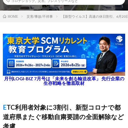
コロナショック
,
災害
,
プレスリリースなど
災害/事故/不祥事
【新型ウイルス】高速の休日割引、6月20
HOME
月刊LOGI-BIZ 7月号は「未来を創る輸送改革」 先行企業の
生存戦略を徹底取材
ETC利用者対象に3割引、新型コロナで都
道府県またぐ移動自粛要請の全面解除など
考慮