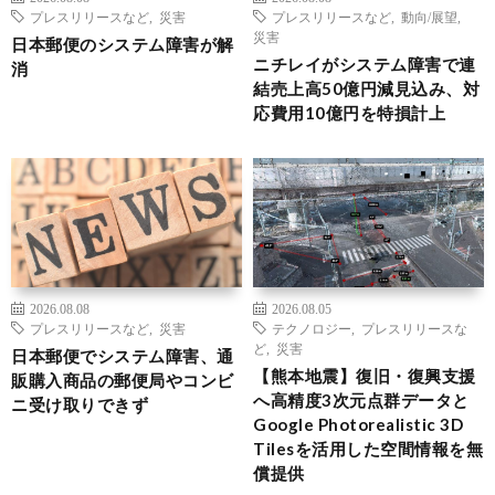
プレスリリースなど
,
災害
プレスリリースなど
,
動向/展望
,
災害
日本郵便のシステム障害が解
ニチレイがシステム障害で連
消
結売上高50億円減見込み、対
応費用10億円を特損計上
2026.08.08
2026.08.05
プレスリリースなど
,
災害
テクノロジー
,
プレスリリースな
ど
,
災害
日本郵便でシステム障害、通
【熊本地震】復旧・復興支援
販購入商品の郵便局やコンビ
へ高精度3次元点群データと
ニ受け取りできず
Google Photorealistic 3D
Tilesを活用した空間情報を無
償提供