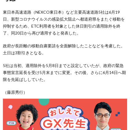
東日本高速道路（NEXCO東日本）など主要高速道路5社は6月19
日、新型コロナウイルスの感染拡大阻止へ都道府県をまたぐ移動を
抑制するため、ETC利用者を対象とした休日割引の適用除外を終
了、同20日から再び適用すると発表した。
政府が長距離の移動自粛要請を全面解除したことなどを考慮した。
土日は3割引きとなる。
5社は当初、適用除外を5月8日までと設定していたが、政府の緊急
事態宣言延長を受け5月末までに変更。その後、さらに6月14日へ期
限を先延ばししていた。
（藤原秀行）