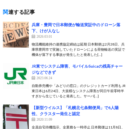
関連する記事
兵庫・豊岡で日本郵便が輸送実証中のドローン落
下、けが人なし
2026.03.01
物流機能維持の連携協定締結は延期 日本郵便は2月28日、兵
庫県豊岡市で実施していたドローンによる荷物輸送の実証で
機体が落下する事故が発生したと発表した[…]
JR東でシステム障害、モバイルSuicaの残高チャー
ジなどできず
2023.06.24
自動券売機や「みどりの窓口」のクレジットカード利用も JR
東日本は6月24日、大規模なシステム障害が同日午前零時半
すぎから生じていると発表した。サーバ[…]
【新型ウイルス】「札幌北七条郵便局」で6人陽
性、クラスター発生と認定
2020.11.09
全員自宅待機指示、全業務を一時停止 日本郵便は11月8日、