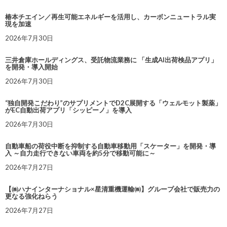
椿本チエイン／再生可能エネルギーを活用し、カーボンニュートラル実
現を加速
2026年7月30日
三井倉庫ホールディングス、受託物流業務に 「生成AI出荷検品アプリ」
を開発・導入開始
2026年7月30日
“独自開発こだわり”のサプリメントでD2C展開する「ウェルモット製薬」
がEC自動出荷アプリ「シッピーノ」を導入
2026年7月30日
自動車船の荷役中断を抑制する自動車移動用「スケーター」を開発・導
入 ～自力走行できない車両を約5分で移動可能に～
2026年7月27日
【㈱ハナインターナショナル×星清重機運輸㈱】グループ会社で販売力の
更なる強化ねらう
2026年7月27日