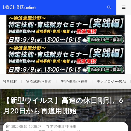
独自取材
物流施設/不動産
災害/事故/不祥事
テクノロジー/製品
【新型ウイルス】高速の休日割引、6
月20日から再適用開始
2020.06.19 16:36:57
災害/事故/不祥事