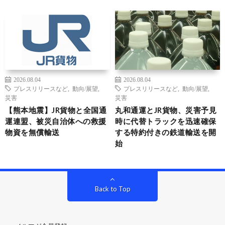
2026.08.04
2026.08.04
プレスリリースなど
,
動向/展望
,
プレスリリースなど
,
動向/展望
,
災害
災害
【熊本地震】JR貨物と全国通
丸和通運とJR貨物、災害予見
運連盟、被災自治体への救援
時に代替トラックを迅速確保
物資を無償輸送
する特約付きの鉄道輸送を開
始
Back to Top