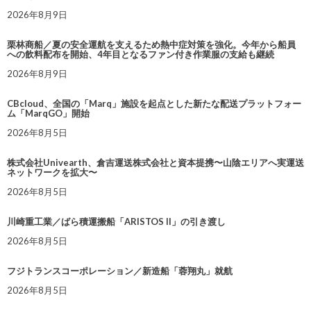
2026年8月9日
栗林商船／夏の安全運航を支えるため熱中症対策を強化。今年から船員
への飲料配布を開始、4年目となるファン付き作業服の支給も継続
2026年8月9日
CBcloud、全国の「Marq」施設を起点とした新たな配送プラットフォー
ム「MarqGO」開始
2026年8月5日
株式会社Univearth、倉吉運送株式会社と資本提携〜山陰エリアへ実運送
ネットワークを拡大〜
2026年8月5日
川崎重工業／ばら積運搬船「ARISTOS II」の引き渡し
2026年8月5日
フジトランスコーポレーション／新造船「蓉翔丸」就航
2026年8月5日