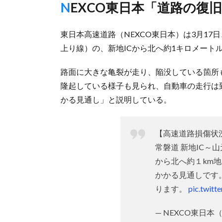
NEXCO東日本「道路の
東日本高速道路（NEXCO東日本）は3月17
上り線）の、新地ICから北へ約1キロメート
路面に大きな亀裂が走り、陥没している箇所
隆起している様子も見られ、自動車の走行は
かる見通し」と説明している。
【高速道路損傷状
常磐道 新地IC～山
から北へ約１km
かかる見通しです
ります。
pic.twit
— NEXCO東日本（東北