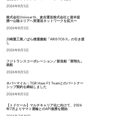
2026年8月5日
株式会社Univearth、倉吉運送株式会社と資本提
携〜山陰エリアへ実運送ネットワークを拡大〜
2026年8月5日
川崎重工業／ばら積運搬船「ARISTOS II」の引き渡
し
2026年8月5日
フジトランスコーポレーション／新造船「蓉翔丸」
就航
2026年8月5日
ネバーマイル：TGR Haas F1 Teamとのパートナー
シップ契約を締結しました
2026年8月5日
【トドケール】マルチキャリア化に向けて、2026
年7月よりヤマト運輸とのAPI連携を開始
2026年7月30日