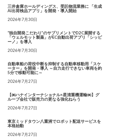
三井倉庫ホールディングス、受託物流業務に 「生成
AI出荷検品アプリ」を開発・導入開始
2026年7月30日
“独自開発こだわり”のサプリメントでD2C展開する
「ウェルモット製薬」がEC自動出荷アプリ「シッピ
ーノ」を導入
2026年7月30日
自動車船の荷役中断を抑制する自動車移動用「スケ
ーター」を開発・導入 ～自力走行できない車両を約
5分で移動可能に～
2026年7月27日
【㈱ハナインターナショナル×星清重機運輸㈱】グ
ループ会社で販売力の更なる強化ねらう
2026年7月27日
東京ミッドタウン八重洲でロボット配送サービスを
本格始動
2026年7月27日