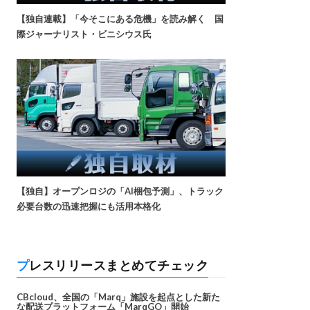
【独自連載】「今そこにある危機」を読み解く 国
際ジャーナリスト・ビニシウス氏
【独自】オープンロジの「AI梱包予測」、トラック
必要台数の迅速把握にも活用本格化
プレスリリースまとめてチェック
CBcloud、全国の「Marq」施設を起点とした新た
な配送プラットフォーム「MarqGO」開始