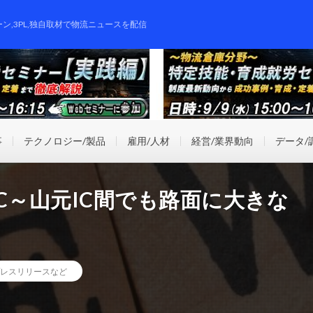
ーン,3PL,独自取材で物流ニュースを配信
事
テクノロジー/製品
雇用/人材
経営/業界動向
データ/
C～山元IC間でも路面に大きな
レスリリースなど