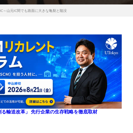
IC～山元IC間でも路面に大きな亀裂と陥没
来を創る輸送改革」 先行企業の生存戦略を徹底取材