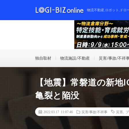
物流不動産,ロボット,ドロ
独自取材
物流施設/不動産
災害/事故/不祥
【地震】常磐道の新地I
亀裂と陥没
2022.03.17 11:07:46
災害/事故/不祥事
災害
,
プ