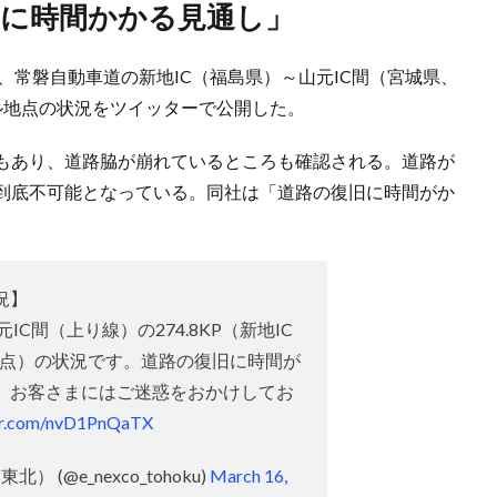
復旧に時間かかる見通し」
日、常磐自動車道の新地IC（福島県）～山元IC間（宮城県、
ル地点の状況をツイッターで公開した。
もあり、道路脇が崩れているところも確認される。道路が
到底不可能となっている。同社は「道路の復旧に時間がか
況】
元IC間（上り線）の274.8KP（新地IC
地点）の状況です。道路の復旧に時間が
。お客さまにはご迷惑をおかけしてお
ter.com/nvD1PnQaTX
） (@e_nexco_tohoku)
March 16,