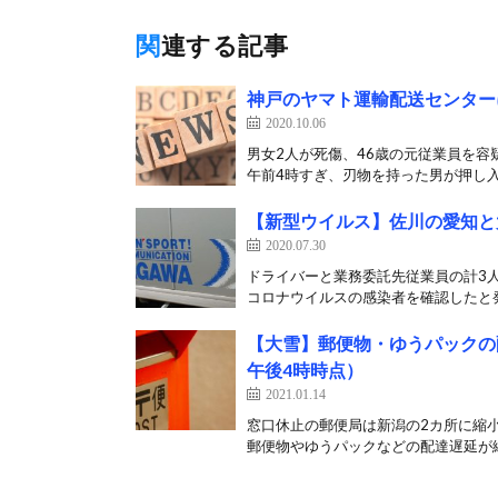
関連する記事
神戸のヤマト運輸配送センター
2020.10.06
男女2人が死傷、46歳の元従業員を容
午前4時すぎ、刃物を持った男が押し入
【新型ウイルス】佐川の愛知と
2020.07.30
ドライバーと業務委託先従業員の計3人
コロナウイルスの感染者を確認したと発表
【大雪】郵便物・ゆうパックの
午後4時時点）
2021.01.14
窓口休止の郵便局は新潟の2カ所に縮小
郵便物やゆうパックなどの配達遅延が続