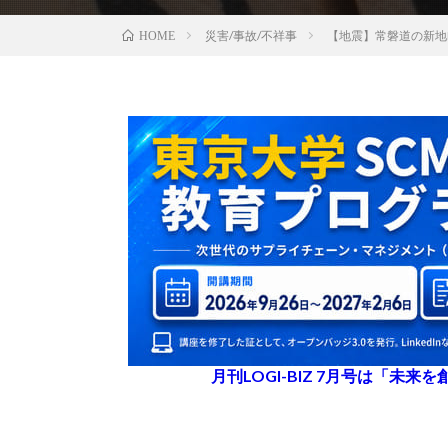
災害/事故/不祥事
【地震】常磐道の新地
HOME
月刊LOGI-BIZ 7月号は「未