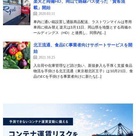
楽天と両備HD、岡山で路線バス使った「貨客混
載」開始
2020.03.11
車内に通い箱設置し通販商品配送、ラストワンマイルは専用
車両に積み替え 楽天は3月11日、岡山県を地盤とする両備ホ
ールディングス（HD）と連携し、同県内[…]
北王流通、食品EC事業者向けサポートサービスを開
始
2021.10.25
入出荷や在庫管理など請け負い、新規参入も手厚く支援 食品
物流を手掛ける北王流通（東京都北区王子）は10月21日、食
品のECを手掛ける事業者向けに新たな[…]