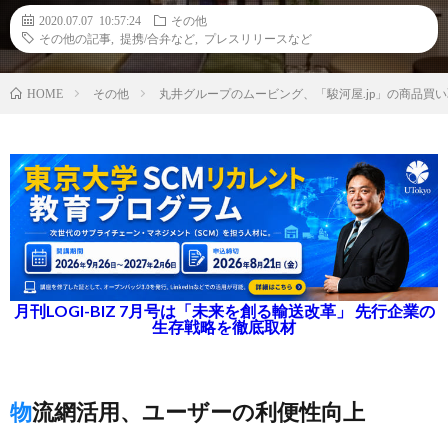
2020.07.07 10:57:24
その他
その他の記事
,
提携/合弁など
,
プレスリリースなど
その他
丸井グループのムービング、「駿河屋.jp」の商品買
HOME
月刊LOGI-BIZ 7月号は「未来を創る輸送改革」 先行企業の
生存戦略を徹底取材
物流網活用、ユーザーの利便性向上