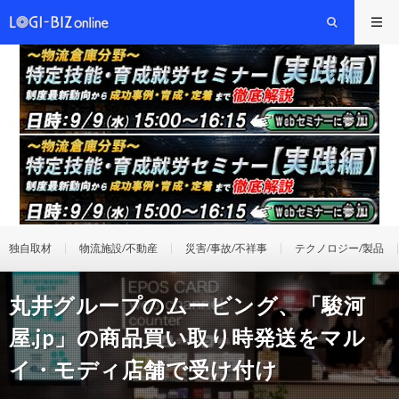
独自取材
物流施設/不動産
災害/事故/不祥事
テクノロジー/製品
丸井グループのムービング、「駿河
屋.jp」の商品買い取り時発送をマル
イ・モディ店舗で受け付け