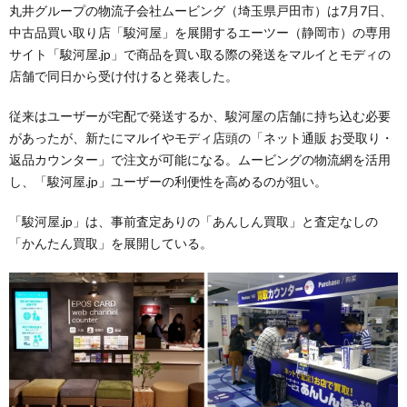
丸井グループの物流子会社ムービング（埼玉県戸田市）は7月7日、
中古品買い取り店「駿河屋」を展開するエーツー（静岡市）の専用
サイト「駿河屋.jp」で商品を買い取る際の発送をマルイとモディの
店舗で同日から受け付けると発表した。
従来はユーザーが宅配で発送するか、駿河屋の店舗に持ち込む必要
があったが、新たにマルイやモディ店頭の「ネット通販 お受取り・
返品カウンター」で注文が可能になる。ムービングの物流網を活用
し、「駿河屋.jp」ユーザーの利便性を高めるのが狙い。
「駿河屋.jp」は、事前査定ありの「あんしん買取」と査定なしの
「かんたん買取」を展開している。