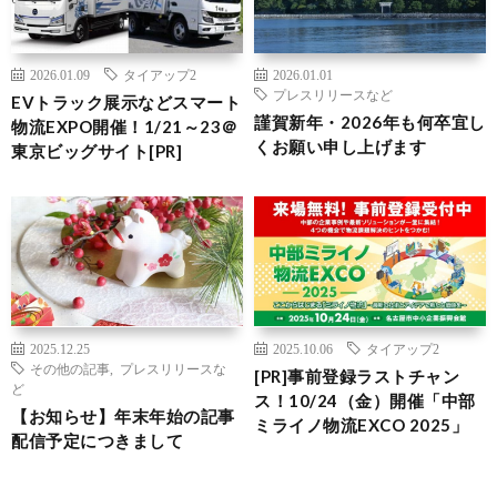
2026.01.09
タイアップ2
2026.01.01
プレスリリースなど
EVトラック展示などスマート
謹賀新年・2026年も何卒宜し
物流EXPO開催！1/21～23＠
くお願い申し上げます
東京ビッグサイト[PR]
2025.12.25
2025.10.06
タイアップ2
その他の記事
,
プレスリリースな
[PR]事前登録ラストチャン
ど
ス！10/24（金）開催「中部
【お知らせ】年末年始の記事
ミライノ物流EXCO 2025」
配信予定につきまして