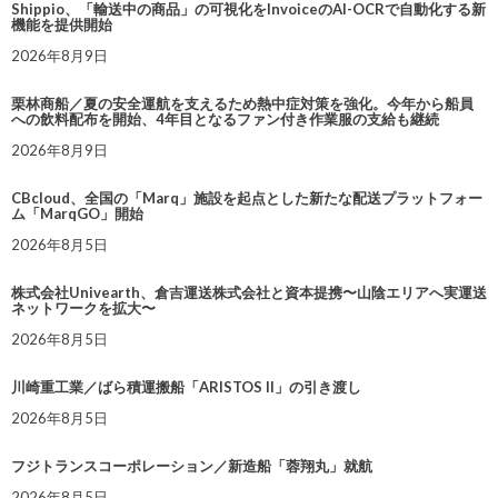
Shippio、「輸送中の商品」の可視化をInvoiceのAI-OCRで自動化する新
機能を提供開始
2026年8月9日
栗林商船／夏の安全運航を支えるため熱中症対策を強化。今年から船員
への飲料配布を開始、4年目となるファン付き作業服の支給も継続
2026年8月9日
CBcloud、全国の「Marq」施設を起点とした新たな配送プラットフォー
ム「MarqGO」開始
2026年8月5日
株式会社Univearth、倉吉運送株式会社と資本提携〜山陰エリアへ実運送
ネットワークを拡大〜
2026年8月5日
川崎重工業／ばら積運搬船「ARISTOS II」の引き渡し
2026年8月5日
フジトランスコーポレーション／新造船「蓉翔丸」就航
2026年8月5日