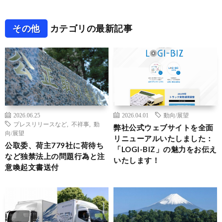
その他
カテゴリの最新記事
2026.06.25
2026.04.01
動向/展望
プレスリリースなど
,
不祥事
,
動
弊社公式ウェブサイトを全面
向/展望
リニューアルいたしました：
公取委、荷主779社に荷待ち
「LOGI-BIZ」の魅力をお伝え
など独禁法上の問題行為と注
いたします！
意喚起文書送付