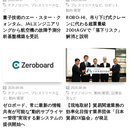
テクノロジー
,
プレスリリースな
プレスリリースなど
,
ロボット
,
ど
動向/展望
量子技術のエー・スター・ク
ROBO-HI、吊り下げ式クレー
ォンタム、JALエンジニアリ
ンに代わる超重量級
ングから航空機の故障予測分
200tAGVで「落下リスク」
析基盤構築を受託
解消と説明
2026.08.06
2026.08.06
テクノロジー
,
プレスリリースな
テクノロジー
,
動向/展望
,
記者会
ど
,
動向/展望
見など
ゼロボード、常に最新の情報
【現地取材】貿易関連業務の
共有が可能な“動的サプライヤ
効率化目指す業界団体「日本
ー管理”実現する新システムの
貿易DX協会」が発足
提供開始へ