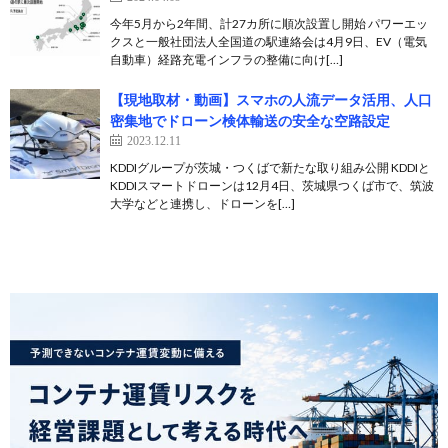
今年5月から2年間、計27カ所に順次設置し開始 パワーエッ
クスと一般社団法人全国道の駅連絡会は4月9日、EV（電気
自動車）経路充電インフラの整備に向け[…]
【現地取材・動画】スマホの人流データ活用、人口
密集地でドローン検体輸送の安全な空路設定
2023.12.11
KDDIグループが茨城・つくばで新たな取り組み公開 KDDIと
KDDIスマートドローンは12月4日、茨城県つくば市で、筑波
大学などと連携し、ドローンを[…]