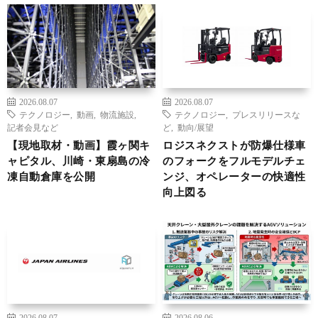
2026.08.07
2026.08.07
テクノロジー
,
動画
,
物流施設
,
テクノロジー
,
プレスリリースな
記者会見など
ど
,
動向/展望
【現地取材・動画】霞ヶ関キ
ロジスネクストが防爆仕様車
ャピタル、川崎・東扇島の冷
のフォークをフルモデルチェ
凍自動倉庫を公開
ンジ、オペレーターの快適性
向上図る
2026.08.07
2026.08.06