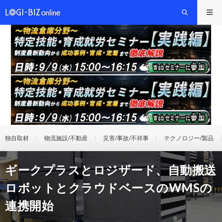
独自取材
物流施設/不動産
災害/事故/不祥事
テクノロジー/製品
ギークプラスとロジザード、自動搬送
ロボットとクラウドベースのWMSの
連携開始