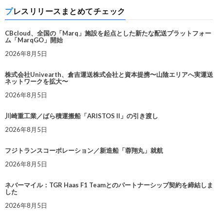
プレスリリースまとめてチェック
CBcloud、全国の「Marq」施設を起点とした新たな配送プラットフォー
ム「MarqGO」開始
2026年8月5日
株式会社Univearth、倉吉運送株式会社と資本提携〜山陰エリアへ実運送
ネットワークを拡大〜
2026年8月5日
川崎重工業／ばら積運搬船「ARISTOS II」の引き渡し
2026年8月5日
フジトランスコーポレーション／新造船「蓉翔丸」就航
2026年8月5日
ネバーマイル：TGR Haas F1 Teamとのパートナーシップ契約を締結しま
した
2026年8月5日