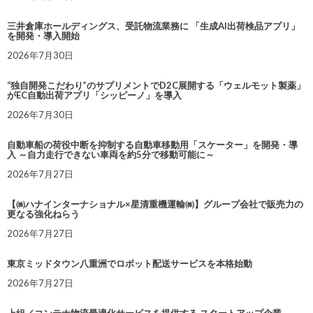
三井倉庫ホールディングス、受託物流業務に 「生成AI出荷検品アプリ」
を開発・導入開始
2026年7月30日
“独自開発こだわり”のサプリメントでD2C展開する「ウェルモット製薬」
がEC自動出荷アプリ「シッピーノ」を導入
2026年7月30日
自動車船の荷役中断を抑制する自動車移動用「スケーター」を開発・導
入 ～自力走行できない車両を約5分で移動可能に～
2026年7月27日
【㈱ハナインターナショナル×星清重機運輸㈱】グループ会社で販売力の
更なる強化ねらう
2026年7月27日
東京ミッドタウン八重洲でロボット配送サービスを本格始動
2026年7月27日