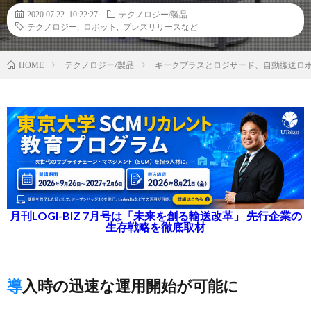
2020.07.22 10:22:27
テクノロジー/製品
テクノロジー
,
ロボット
,
プレスリリースなど
テクノロジー/製品
ギークプラスとロジザード、自動搬送ロボ
HOME
月刊LOGI-BIZ 7月号は「未来を創る輸送改革」 先行企業の
生存戦略を徹底取材
導入時の迅速な運用開始が可能に