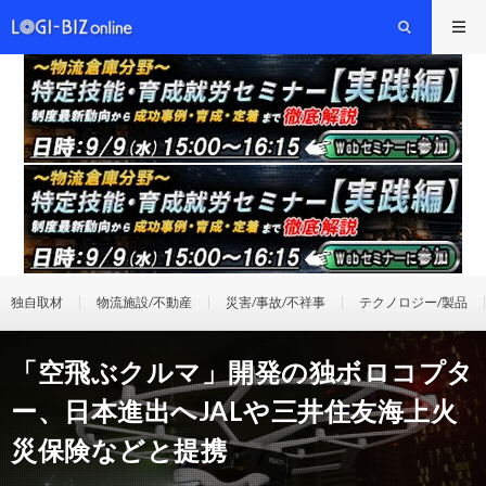
独自取材
物流施設/不動産
災害/事故/不祥事
テクノロジー/製品
「空飛ぶクルマ」開発の独ボロコプタ
ー、日本進出へJALや三井住友海上火
災保険などと提携