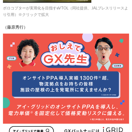
ボロコプターが実用化を目指すeVTOL（同社提供、JALプレスリリースよ
り引用）※クリックで拡大
（藤原秀行）