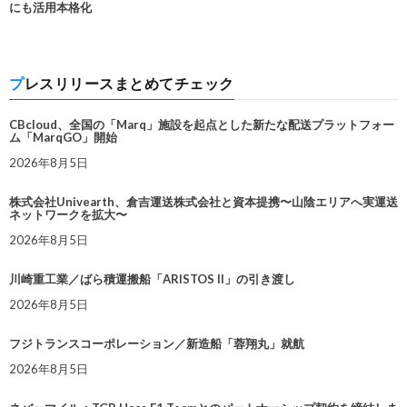
にも活用本格化
プレスリリースまとめてチェック
CBcloud、全国の「Marq」施設を起点とした新たな配送プラットフォー
ム「MarqGO」開始
2026年8月5日
株式会社Univearth、倉吉運送株式会社と資本提携〜山陰エリアへ実運送
ネットワークを拡大〜
2026年8月5日
川崎重工業／ばら積運搬船「ARISTOS II」の引き渡し
2026年8月5日
フジトランスコーポレーション／新造船「蓉翔丸」就航
2026年8月5日