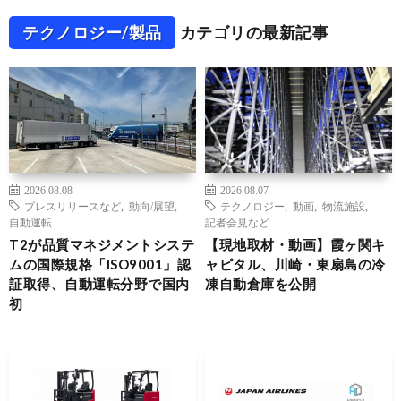
テクノロジー/製品
カテゴリの最新記事
2026.08.08
2026.08.07
プレスリリースなど
,
動向/展望
,
テクノロジー
,
動画
,
物流施設
,
自動運転
記者会見など
T2が品質マネジメントシステ
【現地取材・動画】霞ヶ関キ
ムの国際規格「ISO9001」認
ャピタル、川崎・東扇島の冷
証取得、自動運転分野で国内
凍自動倉庫を公開
初