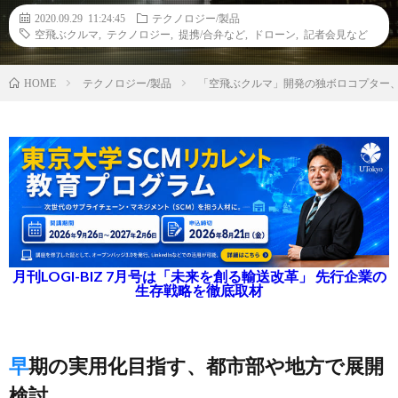
2020.09.29 11:24:45
テクノロジー/製品
空飛ぶクルマ
,
テクノロジー
,
提携/合弁など
,
ドローン
,
記者会見など
テクノロジー/製品
「空飛ぶクルマ」開発の独ボロコプター、
HOME
月刊LOGI-BIZ 7月号は「未来を創る輸送改革」 先行企業の
生存戦略を徹底取材
早期の実用化目指す、都市部や地方で展開
検討