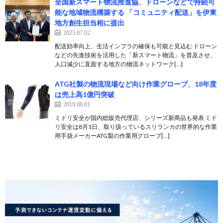
全国新スマート物流推進協、ドローンなどで持続可
能な地域物流構築する 「コミュニティ配送」を伊東
地方創生担当相に提出
2025.07.02
配送効率向上、生活インフラの確保も可能と見込む ドローン
などの先進技術を活用した「新スマート物流」を普及させ、
人口減少に直面する地方の物流ネットワーク[…]
ATG社製の物流現場など向け作業グローブ、18年度
は売上高1億円突破
2019.08.01
ミドリ安全が国内総販売代理店、シリーズ新商品も発表 ミド
リ安全は8月1日、取り扱っているスリランカの世界的な作業
用手袋メーカーATG製の作業用グローブ[…]