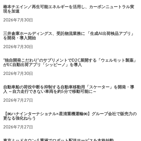
椿本チエイン／再生可能エネルギーを活用し、カーボンニュートラル実
現を加速
2026年7月30日
三井倉庫ホールディングス、受託物流業務に 「生成AI出荷検品アプリ」
を開発・導入開始
2026年7月30日
“独自開発こだわり”のサプリメントでD2C展開する「ウェルモット製薬」
がEC自動出荷アプリ「シッピーノ」を導入
2026年7月30日
自動車船の荷役中断を抑制する自動車移動用「スケーター」を開発・導
入 ～自力走行できない車両を約5分で移動可能に～
2026年7月27日
【㈱ハナインターナショナル×星清重機運輸㈱】グループ会社で販売力の
更なる強化ねらう
2026年7月27日
東京ミッドタウン八重洲でロボット配送サービスを本格始動