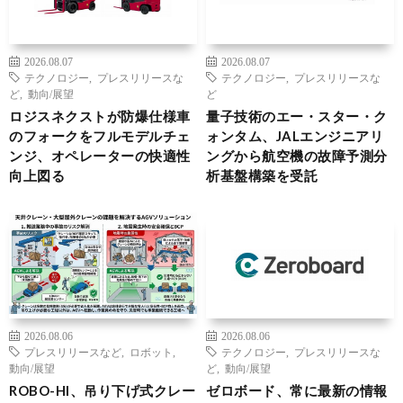
2026.08.07
2026.08.07
テクノロジー
,
プレスリリースな
テクノロジー
,
プレスリリースな
ど
,
動向/展望
ど
ロジスネクストが防爆仕様車
量子技術のエー・スター・ク
のフォークをフルモデルチェ
ォンタム、JALエンジニアリ
ンジ、オペレーターの快適性
ングから航空機の故障予測分
向上図る
析基盤構築を受託
2026.08.06
2026.08.06
プレスリリースなど
,
ロボット
,
テクノロジー
,
プレスリリースな
動向/展望
ど
,
動向/展望
ROBO-HI、吊り下げ式クレー
ゼロボード、常に最新の情報