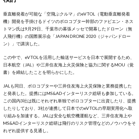
垂直離発着が可能な「空飛ぶクルマ」のeVTOL（電動垂直離発着
機）開発を手掛けるドイツのボロコプター幹部のファビエン・ネス
トマン氏は9月29日、千葉市の幕張メッセで開幕したドローン（無
人飛行機）の国際展示会「JAPAN DRONE 2020（ジャパンドロー
ン）」で講演した。
この中で、eVTOLを活用した輸送サービスを日本で展開するため、
日本航空（JAL）や三井住友海上火災保険と協力に関するMOU（覚
書）を締結したことを明らかにした。
JALも同日、ボロコプターや三井住友海上火災保険と業務提携した
と発表した。提携にはMS&ADインターリスク総研も参加している。
この国内3社は既にそれぞれ単独でボロコプターに出資したり、提携
したりしており、3社が連携して日本でのeVTOLの早期実用化へ取
り組みを加速する。JALは安全な航空機運航など、三井住友海上や
MS&ADインターリスク総研は飛行のリスク管理などのノウハウをそ
れぞれ提供する見通し。