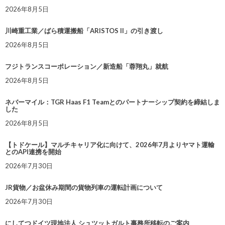
2026年8月5日
川崎重工業／ばら積運搬船「ARISTOS II」の引き渡し
2026年8月5日
フジトランスコーポレーション／新造船「蓉翔丸」就航
2026年8月5日
ネバーマイル：TGR Haas F1 Teamとのパートナーシップ契約を締結しま
した
2026年8月5日
【トドケール】マルチキャリア化に向けて、2026年7月よりヤマト運輸
とのAPI連携を開始
2026年7月30日
JR貨物／お盆休み期間の貨物列車の運転計画について
2026年7月30日
にしてつドイツ現地法人 シュツットガルト事務所移転のご案内