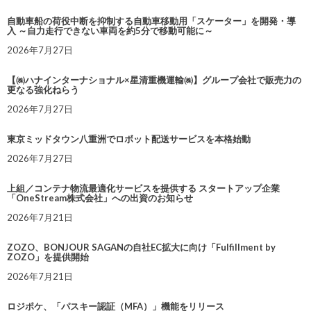
自動車船の荷役中断を抑制する自動車移動用「スケーター」を開発・導
入 ～自力走行できない車両を約5分で移動可能に～
2026年7月27日
【㈱ハナインターナショナル×星清重機運輸㈱】グループ会社で販売力の
更なる強化ねらう
2026年7月27日
東京ミッドタウン八重洲でロボット配送サービスを本格始動
2026年7月27日
上組／コンテナ物流最適化サービスを提供する スタートアップ企業
「OneStream株式会社」への出資のお知らせ
2026年7月21日
ZOZO、BONJOUR SAGANの自社EC拡大に向け「Fulfillment by
ZOZO」を提供開始
2026年7月21日
ロジポケ、「パスキー認証（MFA）」機能をリリース