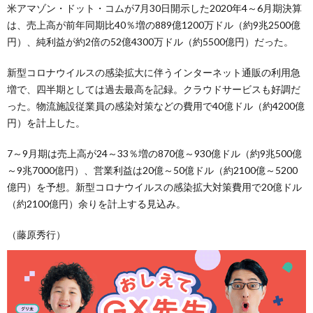
米アマゾン・ドット・コムが7月30日開示した2020年4～6月期決算
は、売上高が前年同期比40％増の889億1200万ドル（約9兆2500億
円）、純利益が約2倍の52億4300万ドル（約5500億円）だった。
新型コロナウイルスの感染拡大に伴うインターネット通販の利用急
増で、四半期としては過去最高を記録。クラウドサービスも好調だ
った。物流施設従業員の感染対策などの費用で40億ドル（約4200億
円）を計上した。
7～9月期は売上高が24～33％増の870億～930億ドル（約9兆500億
～9兆7000億円）、営業利益は20億～50億ドル（約2100億～5200
億円）を予想。新型コロナウイルスの感染拡大対策費用で20億ドル
（約2100億円）余りを計上する見込み。
（藤原秀行）