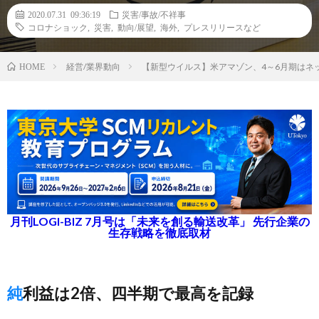
2020.07.31 09:36:19
災害/事故/不祥事
コロナショック
,
災害
,
動向/展望
,
海外
,
プレスリリースなど
経営/業界動向
【新型ウイルス】米アマゾン、4～6月期はネ
HOME
月刊LOGI-BIZ 7月号は「未来を創る輸送改革」 先行企業の
生存戦略を徹底取材
純利益は2倍、四半期で最高を記録