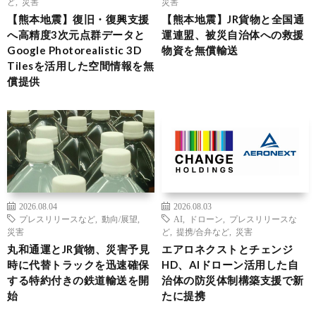
ど
,
災害
災害
【熊本地震】復旧・復興支援
【熊本地震】JR貨物と全国通
へ高精度3次元点群データと
運連盟、被災自治体への救援
Google Photorealistic 3D
物資を無償輸送
Tilesを活用した空間情報を無
償提供
2026.08.04
2026.08.03
プレスリリースなど
,
動向/展望
,
AI
,
ドローン
,
プレスリリースな
災害
ど
,
提携/合弁など
,
災害
丸和通運とJR貨物、災害予見
エアロネクストとチェンジ
時に代替トラックを迅速確保
HD、AIドローン活用した自
する特約付きの鉄道輸送を開
治体の防災体制構築支援で新
始
たに提携