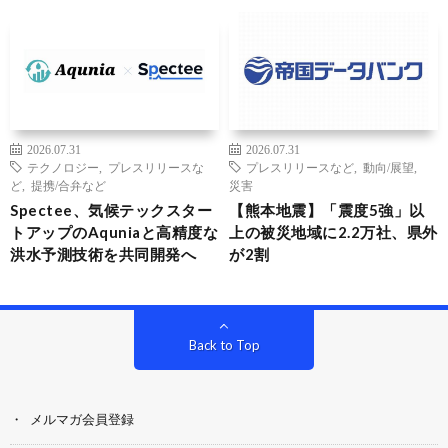
2026.07.31
2026.07.31
テクノロジー
,
プレスリリースな
プレスリリースなど
,
動向/展望
,
ど
,
提携/合弁など
災害
Spectee、気候テックスター
【熊本地震】「震度5強」以
トアップのAquniaと高精度な
上の被災地域に2.2万社、県外
洪水予測技術を共同開発へ
が2割
Back to Top
メルマガ会員登録