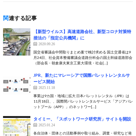
関連する記事
【新型ウイルス】高速道路会社、新型コロナ対策特
措法の「指定公共機関」に
2020.09.26
国交省審議会中間取りまとめ案で検討求める 国土交通省は9
月24日、社会資本整備審議会道路分科会の国土幹線道路部会
（部会長・朝倉康夫東京工業大環境・社会[…]
JPR、新たにマレーシアで国際パレットレンタルサ
ービス開始
2025.11.18
事業は9カ国・地域に拡大 日本パレットレンタル（JPR）は
11月18日、、国際間パレットレンタルサービス「アジアパレ
ットプール（APP）」のネットワー[…]
タイミー、「スポットワーク研究所」サイトを開設
2025.01.24
各自治体・団体との活動事例や取り組み、調査・研究など発