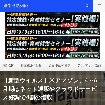
独自取材
物流施設/不動産
災害/事故/不祥事
テクノロジー/製品
【新型ウイルス】米アマゾン、4～6
月期はネット通販やクラウドサービ
ス好調で4割の増収