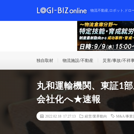
物流不動産,ロボット,ドロ
独自取材
物流施設/不動産
災害/事故/不祥
丸和運輸機関、東証1部
会社化へ★速報
2022.02.18 17:27:13
経営/業界動向
M&A/事