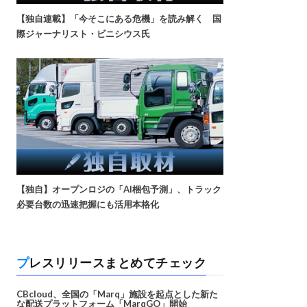
【独自連載】「今そこにある危機」を読み解く 国
際ジャーナリスト・ビニシウス氏
【独自】オープンロジの「AI梱包予測」、トラック
必要台数の迅速把握にも活用本格化
プレスリリースまとめてチェック
CBcloud、全国の「Marq」施設を起点とした新た
な配送プラットフォーム「MarqGO」開始