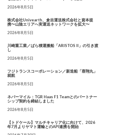
2026年8月5日
株式会社Univearth、倉吉運送株式会社と資本提
携〜山陰エリアへ実運送ネットワークを拡大〜
2026年8月5日
川崎重工業／ばら積運搬船「ARISTOS II」の引き渡
し
2026年8月5日
フジトランスコーポレーション／新造船「蓉翔丸」
就航
2026年8月5日
ネバーマイル：TGR Haas F1 Teamとのパートナー
シップ契約を締結しました
2026年8月5日
【トドケール】マルチキャリア化に向けて、2026
年7月よりヤマト運輸とのAPI連携を開始
2026年7月30日