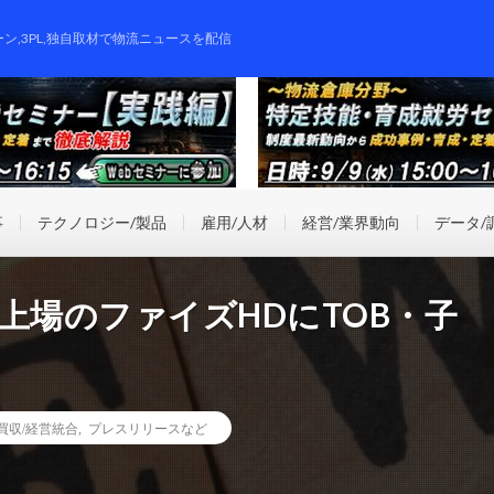
ーン,3PL,独自取材で物流ニュースを配信
事
テクノロジー/製品
雇用/人材
経営/業界動向
データ/
上場のファイズHDにTOB・子
業買収/経営統合
,
プレスリリースなど