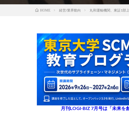
経営/業界動向
丸和運輸機関、東証1部上
HOME
月刊LOGI-BIZ 7月号は「未