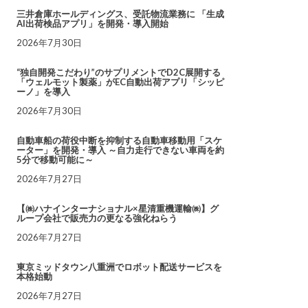
三井倉庫ホールディングス、受託物流業務に 「生成
AI出荷検品アプリ」を開発・導入開始
2026年7月30日
“独自開発こだわり”のサプリメントでD2C展開する
「ウェルモット製薬」がEC自動出荷アプリ「シッピ
ーノ」を導入
2026年7月30日
自動車船の荷役中断を抑制する自動車移動用「スケ
ーター」を開発・導入 ～自力走行できない車両を約
5分で移動可能に～
2026年7月27日
【㈱ハナインターナショナル×星清重機運輸㈱】グ
ループ会社で販売力の更なる強化ねらう
2026年7月27日
東京ミッドタウン八重洲でロボット配送サービスを
本格始動
2026年7月27日