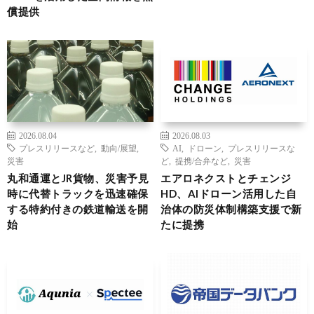
償提供
2026.08.04
2026.08.03
プレスリリースなど
,
動向/展望
,
AI
,
ドローン
,
プレスリリースな
災害
ど
,
提携/合弁など
,
災害
丸和通運とJR貨物、災害予見
エアロネクストとチェンジ
時に代替トラックを迅速確保
HD、AIドローン活用した自
する特約付きの鉄道輸送を開
治体の防災体制構築支援で新
始
たに提携