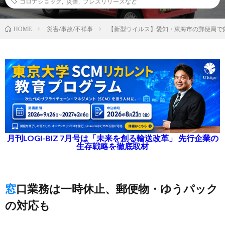
コロナショック
,
災害
,
プレスリリースなど
災害/事故/不祥事
【新型ウイルス】愛知・東海市の郵便局で
HOME
月刊LOGI-BIZ 7月号は「未来を創る輸送改革」 先行企業の
生存戦略を徹底取材
窓口業務は一時休止、郵便物・ゆうパック
の対応も