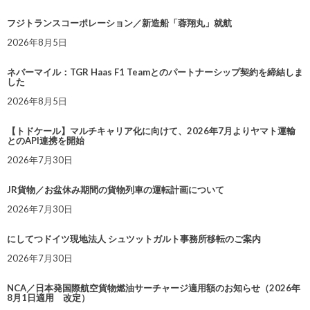
フジトランスコーポレーション／新造船「蓉翔丸」就航
2026年8月5日
ネバーマイル：TGR Haas F1 Teamとのパートナーシップ契約を締結しま
した
2026年8月5日
【トドケール】マルチキャリア化に向けて、2026年7月よりヤマト運輸
とのAPI連携を開始
2026年7月30日
JR貨物／お盆休み期間の貨物列車の運転計画について
2026年7月30日
にしてつドイツ現地法人 シュツットガルト事務所移転のご案内
2026年7月30日
NCA／日本発国際航空貨物燃油サーチャージ適用額のお知らせ（2026年
8月1日適用 改定）