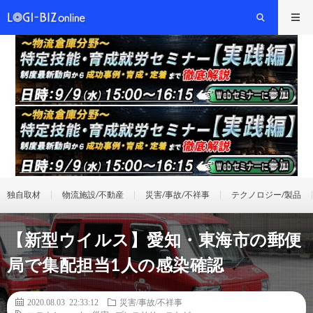
独自取材
物流施設/不動産
災害/事故/不祥事
テクノロジー/製品
【新型ウイルス】愛知・東海市の郵便
局で集配担当1人の感染確認
2020.08.03 22:33:12
災害/事故/不祥事