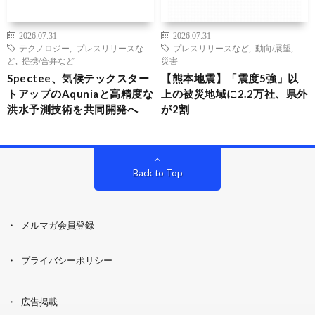
2026.07.31
2026.07.31
テクノロジー
,
プレスリリースな
プレスリリースなど
,
動向/展望
,
ど
,
提携/合弁など
災害
Spectee、気候テックスター
【熊本地震】「震度5強」以
トアップのAquniaと高精度な
上の被災地域に2.2万社、県外
洪水予測技術を共同開発へ
が2割
Back to Top
メルマガ会員登録
プライバシーポリシー
広告掲載