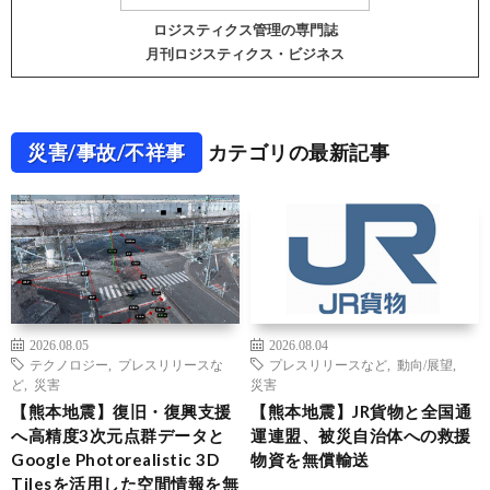
ロジスティクス管理の専門誌
月刊ロジスティクス・ビジネス
災害/事故/不祥事
カテゴリの最新記事
2026.08.05
2026.08.04
テクノロジー
,
プレスリリースな
プレスリリースなど
,
動向/展望
,
ど
,
災害
災害
【熊本地震】復旧・復興支援
【熊本地震】JR貨物と全国通
へ高精度3次元点群データと
運連盟、被災自治体への救援
Google Photorealistic 3D
物資を無償輸送
Tilesを活用した空間情報を無