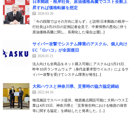
日本郵政・根岸社長、原油価格高騰でコスト全般上
昇すれば価格転嫁を想定
2026.03.26
「今の段階ではその方向に至らず」と説明 日本郵政の根岸一
行社長は3月25日の定例記者会見で、中東情勢の悪化に伴う
原油価格高騰に関し、長期化した場合は運[…]
サイバー攻撃でシステム障害のアスクル、個人向け
EC「ロハコ」が全面復旧
2026.01.21
法人向けも全商品をネット購入可能に アスクルは1月21日、
昨年10月ランサムウェア（身代金要求型ウイルス）によるサ
イバー攻撃を受けてシステム障害が発生[…]
大和ハウスと神奈川県、災害時の協力協定締結
2022.04.16
物流施設でスペース提供、物資拠点開設可能に 大和ハウス工
業は4月15日、神奈川県と「災害発生時における物資の保管
等に関する協定」を締結したと発表した。[…]