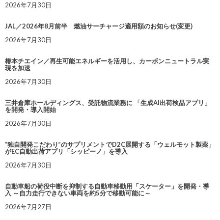
2026年7月30日
JAL／2026年8月前半 燃油サーチャージ適用額のお知らせ(変更)
2026年7月30日
椿本チエイン／再生可能エネルギーを活用し、カーボンニュートラル実
現を加速
2026年7月30日
三井倉庫ホールディングス、受託物流業務に 「生成AI出荷検品アプリ」
を開発・導入開始
2026年7月30日
“独自開発こだわり”のサプリメントでD2C展開する「ウェルモット製薬」
がEC自動出荷アプリ「シッピーノ」を導入
2026年7月30日
自動車船の荷役中断を抑制する自動車移動用「スケーター」を開発・導
入 ～自力走行できない車両を約5分で移動可能に～
2026年7月27日