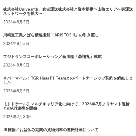
株式会社Univearth、倉吉運送株式会社と資本提携〜山陰エリアへ実運送
ネットワークを拡大〜
2026年8月5日
川崎重工業／ばら積運搬船「ARISTOS II」の引き渡し
2026年8月5日
フジトランスコーポレーション／新造船「蓉翔丸」就航
2026年8月5日
ネバーマイル：TGR Haas F1 Teamとのパートナーシップ契約を締結しま
した
2026年8月5日
【トドケール】マルチキャリア化に向けて、2026年7月よりヤマト運輸
とのAPI連携を開始
2026年7月30日
JR貨物／お盆休み期間の貨物列車の運転計画について