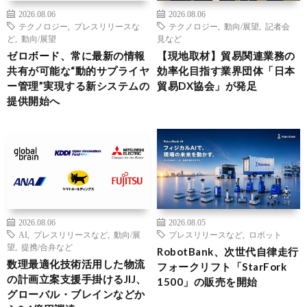
2026.08.06
2026.08.06
テクノロジー
,
プレスリリースな
テクノロジー
,
動向/展望
,
記者会
ど
,
動向/展望
見など
ゼロボード、常に最新の情報
【現地取材】貿易関連業務の
共有が可能な“動的サプライヤ
効率化目指す業界団体「日本
ー管理”実現する新システムの
貿易DX協会」が発足
提供開始へ
2026.08.06
2026.08.05
AI
,
プレスリリースなど
,
動向/展
プレスリリースなど
,
ロボット
望
,
提携/合弁など
RobotBank、次世代自律走行
数理最適化技術活用した物流
フォークリフト「StarFork
の計画立案支援手掛けるJIJ、
1500」の販売を開始
グローバル・ブレインなどか