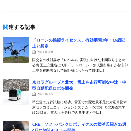
関連する記事
ドローンの操縦ライセンス、有効期間3年・16歳以
上と想定
2021.03.08
国交省の検討委が「レベル4」実現に向けた中間取りまとめ
公表 国土交通省は3月8日、ドローン（無人飛行機）が都市部
上空を補助者なしで遠距離にわたって自律[…]
京セラグループと北大、雪上を走行可能な中速・中
型自動配送ロボを開発
2025.02.05
準公道で走行試験に成功、雪国での配達員不足に対応目指す
京セラコミュニケーションシステム（KCCS）と北海道大学
は2月5日、雪の上を走行できる中速・中[…]
CRE、ソフトバンクロボティクスの松浦氏招き12月
4日に物流セミナー開催