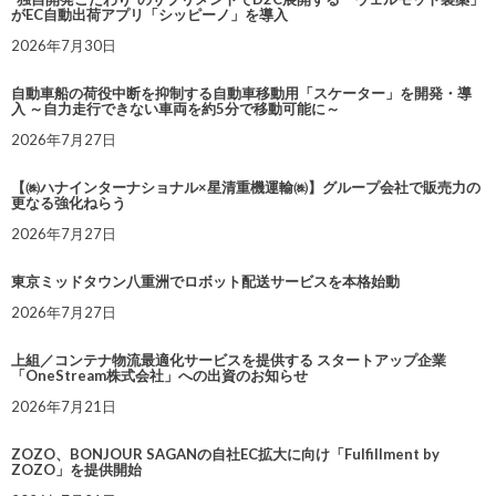
がEC自動出荷アプリ「シッピーノ」を導入
2026年7月30日
自動車船の荷役中断を抑制する自動車移動用「スケーター」を開発・導
入 ～自力走行できない車両を約5分で移動可能に～
2026年7月27日
【㈱ハナインターナショナル×星清重機運輸㈱】グループ会社で販売力の
更なる強化ねらう
2026年7月27日
東京ミッドタウン八重洲でロボット配送サービスを本格始動
2026年7月27日
上組／コンテナ物流最適化サービスを提供する スタートアップ企業
「OneStream株式会社」への出資のお知らせ
2026年7月21日
ZOZO、BONJOUR SAGANの自社EC拡大に向け「Fulfillment by
ZOZO」を提供開始