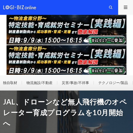
独自取材
物流施設/不動産
災害/事故/不祥事
テクノロジー/製品
JAL、ドローンなど無人飛行機のオペ
レーター育成プログラムを10月開始
へ