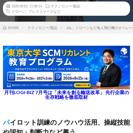
2020.09.02 15:08:14
テクノロジー/製品
ドローン
,
プレスリリースなど
テクノロジー/製品
JAL、ドローンなど無人飛行機のオペレー
HOME
月刊LOGI-BIZ 7月号は「未来を創る輸送改革」 先行企業の
生存戦略を徹底取材
パイロット訓練のノウハウ活用、操縦技能
や認知・判断力など養う