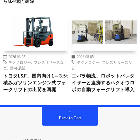
ら8.4億円調達
2026.08.05
2026.08.05
テクノロジー
,
プレスリリースな
テクノロジー
,
プレスリリースな
ど
,
動向/展望
ど
トヨタL&F、国内向け1～3.5t
エバラ物流、ロボットパレタ
積みガソリンエンジン式フォ
イザーと連携するハクオウロ
ークリフトの出荷を再開
ボの自動フォークリフト導入
Back to Top