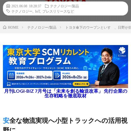
2021.06.08 18:28:37
テクノロジー/製品
テクノロジー
,
IoT
,
プレスリリースなど
テクノロジー/製品
トヨタ傘下のウーブンといすゞ、日野が
HOME
月刊LOGI-BIZ 7月号は「未来を創る輸送改革」 先行企業の
生存戦略を徹底取材
安全な物流実現へ小型トラックへの活用視
野に