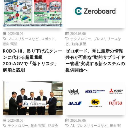
2026.08.06
2026.08.06
プレスリリースなど
,
ロボット
,
テクノロジー
,
プレスリリースな
動向/展望
ど
,
動向/展望
ROBO-HI、吊り下げ式クレー
ゼロボード、常に最新の情報
ンに代わる超重量級
共有が可能な“動的サプライヤ
200tAGVで「落下リスク」
ー管理”実現する新システムの
解消と説明
提供開始へ
2026.08.06
2026.08.06
テクノロジー
,
動向/展望
,
記者会
AI
,
プレスリリースなど
,
動向/展