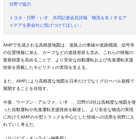
分野で協力
トヨタ・日野・いすゞ共同記者会見詳報「物流を良くするア
イデアを新会社に投げつけてほしい」
AMPで生成される高精度地図は、道路上の車線や道路標識、信号等
の位置情報に加え、カーブなどの道路形状も含み、これらの情報の
更新頻度を高めることで、より安全な自動運転および先進運転支援
技術を搭載したモビリティの実現を支える。
また、AMPにより高精度な地図を日本だけでなくグローバル規模で
展開することを目指す。
今後、ウーブン・アルファ、いすゞ、日野の3社は高精度な地図を使
った自動運転や先進運転支援技術を駆使し、より安全な物流の実現
に向けてAMPの小型トラックを中心とした領域への活用を視野に入
れていく考えだ。
（ロジビズ・オンライン編集部）