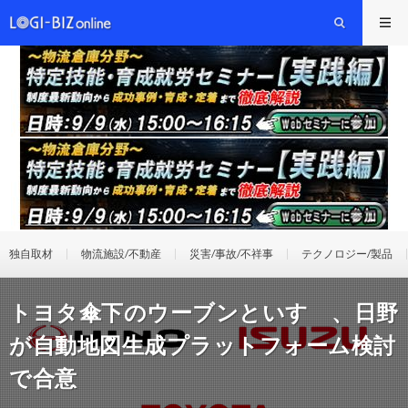
独自取材
物流施設/不動産
災害/事故/不祥事
テクノロジー/製品
トヨタ傘下のウーブンといすゞ、日野
が自動地図生成プラットフォーム検討
で合意