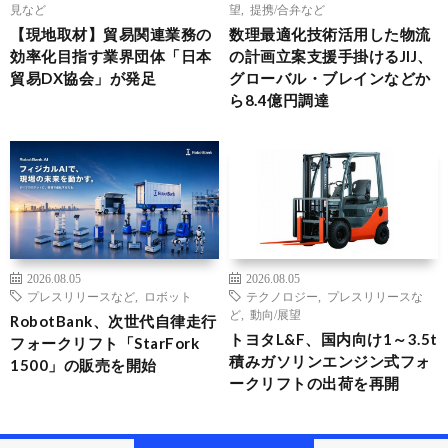
見など
望
,
提携/合弁など
【現地取材】貿易関連業務の
数理最適化技術活用した物流
効率化目指す業界団体「日本
の計画立案支援手掛けるJIJ、
貿易DX協会」が発足
グローバル・ブレインなどか
ら8.4億円調達
2026.08.05
2026.08.05
プレスリリースなど
,
ロボット
テクノロジー
,
プレスリリースな
ど
,
動向/展望
RobotBank、次世代自律走行
トヨタL&F、国内向け1～3.5t
フォークリフト「StarFork
積みガソリンエンジン式フォ
1500」の販売を開始
ークリフトの出荷を再開