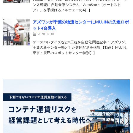
ンス可能に 自動倉庫システム「AutoStore（オートスト
ア）」を手掛けるノルウェーのA[…]
アズワンが千葉の物流センターにMUJINの先進ロボ
ット4台導入
2020.07.30
ケースパレタイズなど3工程を自動化 関連記事： アズワン、
千葉の新センター軸とした共同配送を構想 【動画】MUJIN、
東京・辰巳のロボットセンター特別[…]