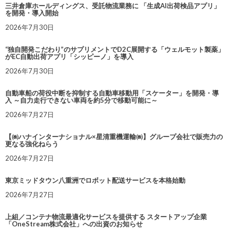
三井倉庫ホールディングス、受託物流業務に 「生成AI出荷検品アプリ」
を開発・導入開始
2026年7月30日
“独自開発こだわり”のサプリメントでD2C展開する「ウェルモット製薬」
がEC自動出荷アプリ「シッピーノ」を導入
2026年7月30日
自動車船の荷役中断を抑制する自動車移動用「スケーター」を開発・導
入 ～自力走行できない車両を約5分で移動可能に～
2026年7月27日
【㈱ハナインターナショナル×星清重機運輸㈱】グループ会社で販売力の
更なる強化ねらう
2026年7月27日
東京ミッドタウン八重洲でロボット配送サービスを本格始動
2026年7月27日
上組／コンテナ物流最適化サービスを提供する スタートアップ企業
「OneStream株式会社」への出資のお知らせ