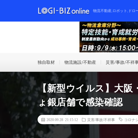
物流不動産,ロボット,ドロ
独自取材
物流施設/不動産
災害/事故/不祥
【新型ウイルス】大阪
ょ銀店舗で感染確認
2020.09.28 21:15:12
災害/事故/不祥事
コロナ