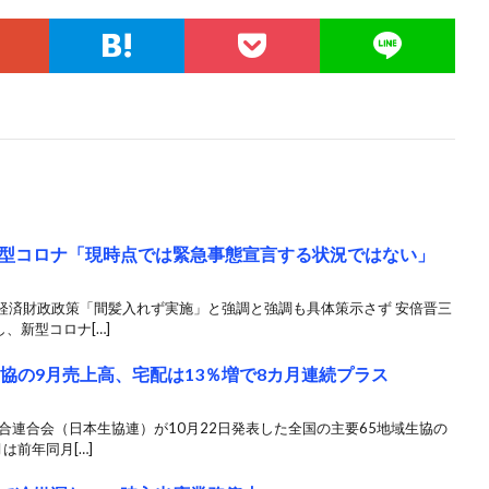
型コロナ「現時点では緊急事態宣言する状況ではない」
経済財政政策「間髪入れず実施」と強調と強調も具体策示さず 安倍晋三
、新型コロナ[…]
協の9月売上高、宅配は13％増で8カ月連続プラス
合連合会（日本生協連）が10月22日発表した全国の主要65地域生協の
は前年同月[…]