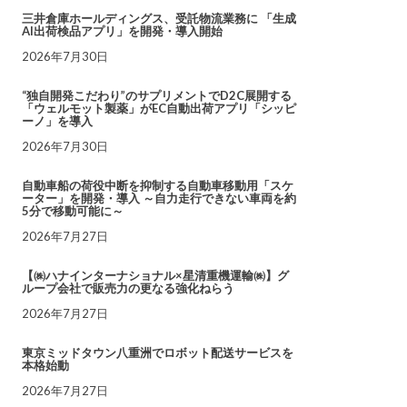
三井倉庫ホールディングス、受託物流業務に 「生成
AI出荷検品アプリ」を開発・導入開始
2026年7月30日
“独自開発こだわり”のサプリメントでD2C展開する
「ウェルモット製薬」がEC自動出荷アプリ「シッピ
ーノ」を導入
2026年7月30日
自動車船の荷役中断を抑制する自動車移動用「スケ
ーター」を開発・導入 ～自力走行できない車両を約
5分で移動可能に～
2026年7月27日
【㈱ハナインターナショナル×星清重機運輸㈱】グ
ループ会社で販売力の更なる強化ねらう
2026年7月27日
東京ミッドタウン八重洲でロボット配送サービスを
本格始動
2026年7月27日