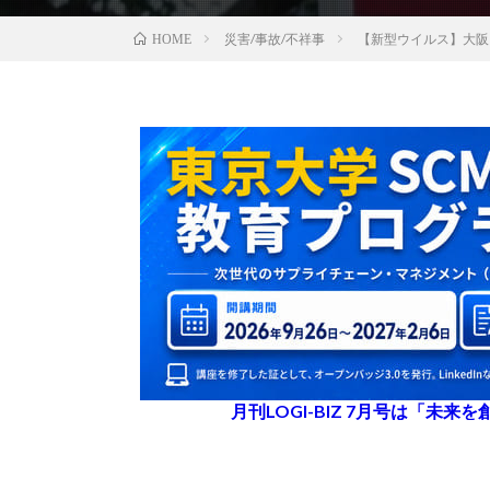
災害/事故/不祥事
【新型ウイルス】大阪
HOME
月刊LOGI-BIZ 7月号は「未