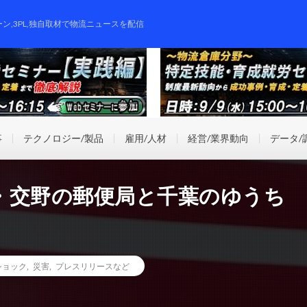
ーン,3PL,独自取材で物流ニュースを配信
事
テクノロジー/製品
雇用/人材
経営/業界動向
データ/
・交野の郵便局と千葉のゆうち
ショック
,
災害
,
プレスリリースなど