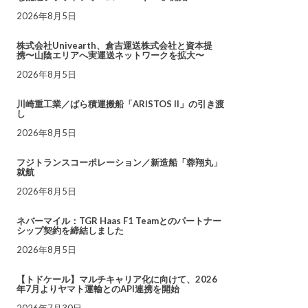
2026年8月5日
株式会社Univearth、倉吉運送株式会社と資本提
携〜山陰エリアへ実運送ネットワークを拡大〜
2026年8月5日
川崎重工業／ばら積運搬船「ARISTOS II」の引き渡
し
2026年8月5日
フジトランスコーポレーション／新造船「蓉翔丸」
就航
2026年8月5日
ネバーマイル：TGR Haas F1 Teamとのパートナー
シップ契約を締結しました
2026年8月5日
【トドケール】マルチキャリア化に向けて、2026
年7月よりヤマト運輸とのAPI連携を開始
2026年7月30日