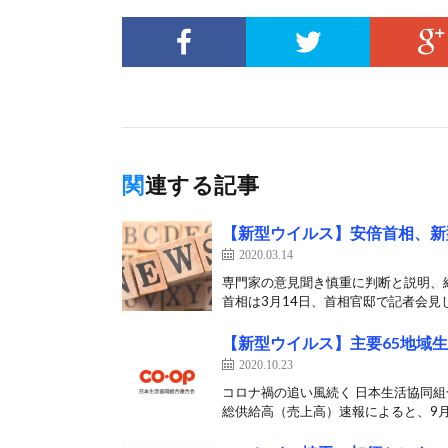
関連する記事
【新型ウイルス】安倍首相、新
2020.03.14
専門家の意見聞き慎重に判断と説明、
首相は3月14日、首相官邸で記者会見し
【新型ウイルス】主要65地域生
2020.10.23
コロナ禍の追い風続く 日本生活協同組
総供給高（売上高）速報によると、9月