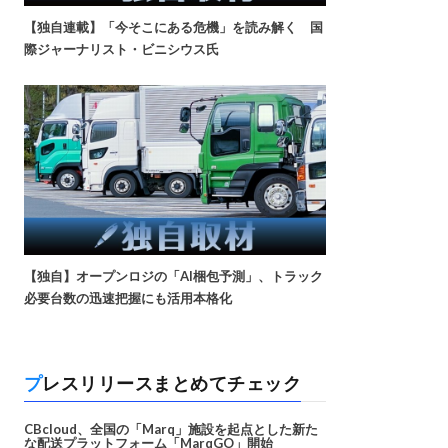
【独自連載】「今そこにある危機」を読み解く 国
際ジャーナリスト・ビニシウス氏
【独自】オープンロジの「AI梱包予測」、トラック
必要台数の迅速把握にも活用本格化
プレスリリースまとめてチェック
CBcloud、全国の「Marq」施設を起点とした新た
な配送プラットフォーム「MarqGO」開始