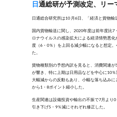
日通総研が予測改定、リ
日通総合研究所は10 月6日、「経済と貨物
国内貨物輸送に関し、2020年度は前年度比
ロナウイルスの感染拡大による経済情勢悪化
度（6・0％）を上回る減少幅になると想定。
た。
貨物種類別の予想内訳を見ると、消費関連が
が響き、特に上期は日用品などを中心に10
大幅減からの反動もあり、小幅な落ち込みに
から1・8ポイント縮小した。
生産関連は設備投資や輸出の不振で7月より0
引き下げ5・9％減にそれぞれ修正した。