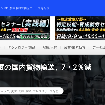
ーン,3PL,独自取材で物流ニュースを配信
事
テクノロジー/製品
雇用/人材
経営/業界動向
データ/
度の国内貨物輸送、7・2％減
ショック
,
災害
,
動向/展望
,
プレスリリースなど