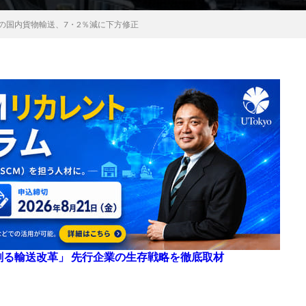
の国内貨物輸送、7・2％減に下方修正
来を創る輸送改革」 先行企業の生存戦略を徹底取材