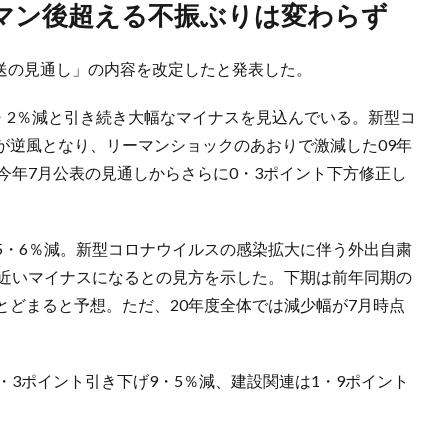
ーマン後超える不振ぶりは変わらず
輸送の見通し」の内容を改定したと発表した。
7・2％減と引き続き大幅なマイナスを見込んでいる。新型コ
が逆風となり、リーマンショックのあおりで激減した09年
今年7月公表の見通しからさらに0・3ポイント下方修正し
5・6％減。新型コロナウイルスの感染拡大に伴う外出自粛
％近いマイナスになるとの見方を示した。下期は前年同期の
とどまると予想。ただ、20年度全体では減少幅が7月時点
・3ポイント引き下げ9・5％減、建設関連は1・9ポイント