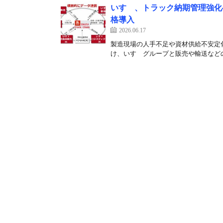
いすゞ、トラック納期管理強化
格導入
2026.06.17
製造現場の人手不足や資材供給不安定化
け、いすゞグループと販売や輸送などの