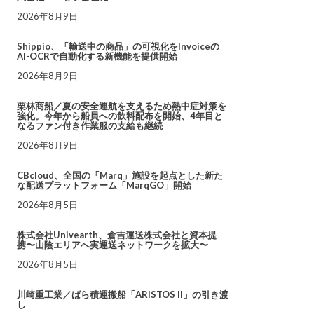
2026年8月9日
Shippio、「輸送中の商品」の可視化をInvoiceの
AI-OCRで自動化する新機能を提供開始
2026年8月9日
栗林商船／夏の安全運航を支えるため熱中症対策を
強化。今年から船員への飲料配布を開始、4年目と
なるファン付き作業服の支給も継続
2026年8月9日
CBcloud、全国の「Marq」施設を起点とした新た
な配送プラットフォーム「MarqGO」開始
2026年8月5日
株式会社Univearth、倉吉運送株式会社と資本提
携〜山陰エリアへ実運送ネットワークを拡大〜
2026年8月5日
川崎重工業／ばら積運搬船「ARISTOS II」の引き渡
し