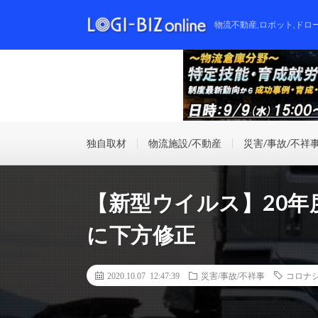
物流不動産,ロボット,ドロ
独自取材
物流施設/不動産
災害/事故/不祥
【新型ウイルス】20年
に下方修正
2020.10.07 12:47:39
災害/事故/不祥事
コロナ