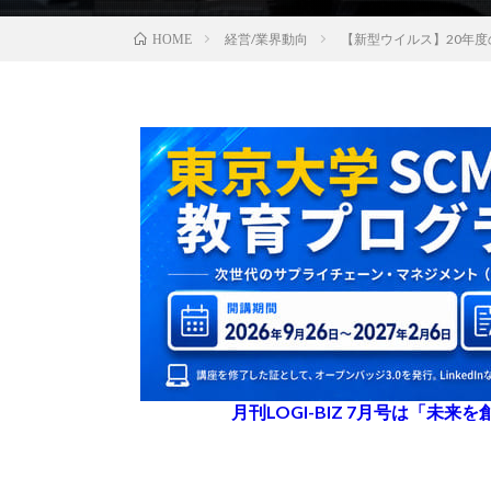
経営/業界動向
【新型ウイルス】20年度
HOME
月刊LOGI-BIZ 7月号は「未