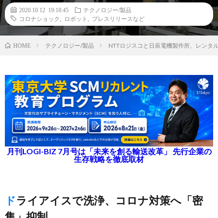
2020.10.12 19:18:45
テクノロジー/製品
コロナショック
,
ロボット
,
プレスリリースなど
テクノロジー/製品
NTTロジスコと日辰電機製作所、レンタ
HOME
月刊LOGI-BIZ 7月号は「未来を創る輸送改革」 先行企業の
生存戦略を徹底取材
ドライアイスで洗浄、コロナ対策へ「密
集」抑制