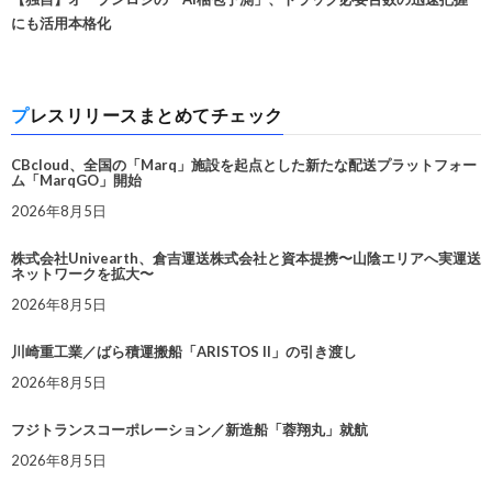
にも活用本格化
プレスリリースまとめてチェック
CBcloud、全国の「Marq」施設を起点とした新たな配送プラットフォー
ム「MarqGO」開始
2026年8月5日
株式会社Univearth、倉吉運送株式会社と資本提携〜山陰エリアへ実運送
ネットワークを拡大〜
2026年8月5日
川崎重工業／ばら積運搬船「ARISTOS II」の引き渡し
2026年8月5日
フジトランスコーポレーション／新造船「蓉翔丸」就航
2026年8月5日