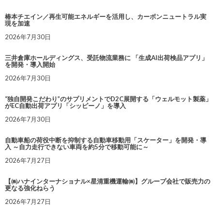
椿本チエイン／再生可能エネルギーを活用し、カーボンニュートラル実
現を加速
2026年7月30日
三井倉庫ホールディングス、受託物流業務に 「生成AI出荷検品アプリ」
を開発・導入開始
2026年7月30日
“独自開発こだわり”のサプリメントでD2C展開する「ウェルモット製薬」
がEC自動出荷アプリ「シッピーノ」を導入
2026年7月30日
自動車船の荷役中断を抑制する自動車移動用「スケーター」を開発・導
入 ～自力走行できない車両を約5分で移動可能に～
2026年7月27日
【㈱ハナインターナショナル×星清重機運輸㈱】グループ会社で販売力の
更なる強化ねらう
2026年7月27日