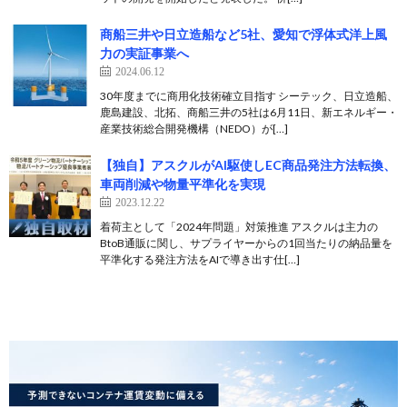
商船三井や日立造船など5社、愛知で浮体式洋上風
力の実証事業へ
2024.06.12
30年度までに商用化技術確立目指す シーテック、日立造船、
鹿島建設、北拓、商船三井の5社は6月11日、新エネルギー・
産業技術総合開発機構（NEDO）が[…]
【独自】アスクルがAI駆使しEC商品発注方法転換、
車両削減や物量平準化を実現
2023.12.22
着荷主として「2024年問題」対策推進 アスクルは主力の
BtoB通販に関し、サプライヤーからの1回当たりの納品量を
平準化する発注方法をAIで導き出す仕[…]