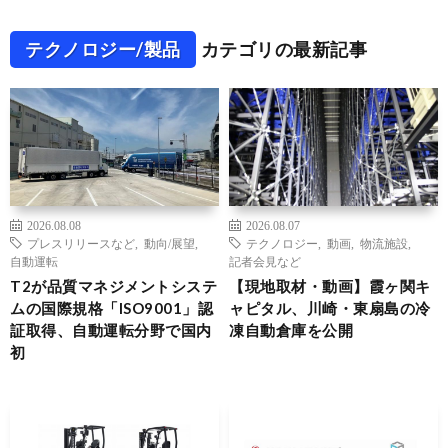
テクノロジー/製品
カテゴリの最新記事
2026.08.08
2026.08.07
プレスリリースなど
,
動向/展望
,
テクノロジー
,
動画
,
物流施設
,
自動運転
記者会見など
T2が品質マネジメントシステ
【現地取材・動画】霞ヶ関キ
ムの国際規格「ISO9001」認
ャピタル、川崎・東扇島の冷
証取得、自動運転分野で国内
凍自動倉庫を公開
初