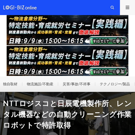
独自取材
物流施設/不動産
災害/事故/不祥事
テクノロジー/製品
NTTロジスコと日辰電機製作所、レン
タル機器などの自動クリーニング作業
ロボットで特許取得