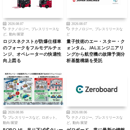
2026.08.07
2026.08.07
テクノロジー
,
プレスリリースな
テクノロジー
,
プレスリリースな
ど
,
動向/展望
ど
ロジスネクストが防爆仕様車
量子技術のエー・スター・ク
のフォークをフルモデルチェ
ォンタム、JALエンジニアリ
ンジ、オペレーターの快適性
ングから航空機の故障予測分
向上図る
析基盤構築を受託
2026.08.06
2026.08.06
プレスリリースなど
,
ロボット
,
テクノロジー
,
プレスリリースな
動向/展望
ど
,
動向/展望
ROBO-HI、吊り下げ式クレー
ゼロボード、常に最新の情報