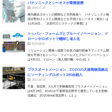
パナソニックとシーオスが業務提携
2018.11.26
庫内搬送ロボットの開発など共同推進へ パナソニックと物
流分野向けシステム開発などを手掛けるシーオス（東京）は
11月26日、「次世代ロジスティクス事業[…]
トッパン・フォームズとブルーイノベーション、ド
ローンやロボットで棚卸し省人化
2019.09.02
ソリューション開発へ協業で合意 凸版印刷傘下でシステム開
発を手掛けるトッパン・フォームズとブルーイノベーション
は9月2日、ドローン（無人飛行機）やロボ[…]
プラスオートメーション、ZOZOの大規模物流拠点
にソーティングロボット280台納入
2021.08.19
千葉・習志野、3カ月で本稼働実現 プラスオートメーション
は8月19日、ZOZOが千葉県習志野市で運営している大型物
流拠点「ZOZOBASE習志野1」に[…]