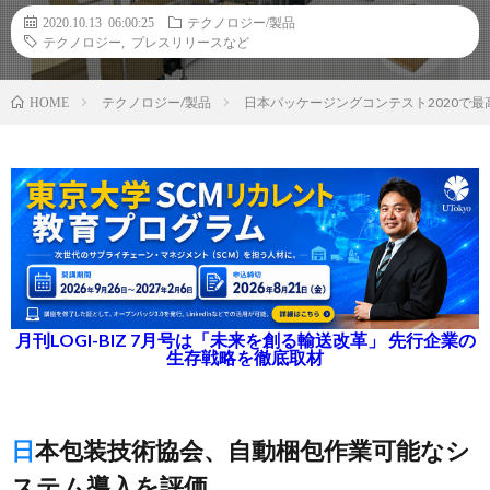
2020.10.13 06:00:25
テクノロジー/製品
テクノロジー
,
プレスリリースなど
テクノロジー/製品
日本パッケージングコンテスト2020で
HOME
月刊LOGI-BIZ 7月号は「未来を創る輸送改革」 先行企業の
生存戦略を徹底取材
日本包装技術協会、自動梱包作業可能なシ
ステム導入を評価