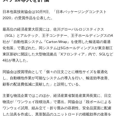
日本包装技術協会は10月9日、「日本パッケージングコンテスト
2020」の受賞作品を公表した。
最高位の経済産業大臣賞には、佐川グローバルロジスティクス
（SGL）とアルテック、王子コンテナー、王子ホールディングスの4
社が「自動包装システム『Carton Wrap』を使用した輸送箱の最適
化包装」で選ばれた。同システムはSGホールディングスが東京都江
東区新砂に開設した大型物流拠点「Xフロンティア」内で、SGLなど
4社が導入した。
同協会は授賞理由として「個々の注文ごとに梱包サイズを最適化
し、自動梱包作業が可能なシステムの導入を行い、輸送効率改善、
顧客の配送費低減に貢献した」と説明している。
主要な物流企業ではこのほか、経済産業省製造産業局長賞に、日立
物流が「ワンウェイ段積治具」で選出。同協会は「段ボールによる
ワンウェイ試用、組み立て・折り畳みの容易性、安全品質面に配慮
した治具を作成し、異形製品のユニットロードの積載効率の改善を