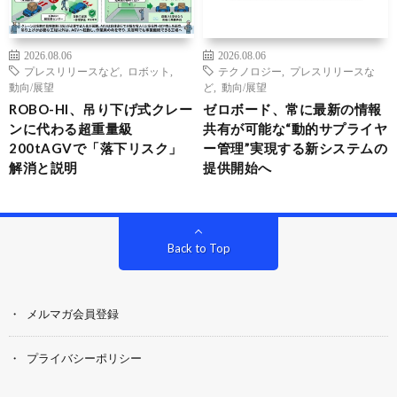
2026.08.06
2026.08.06
プレスリリースなど
,
ロボット
,
テクノロジー
,
プレスリリースな
動向/展望
ど
,
動向/展望
ROBO-HI、吊り下げ式クレー
ゼロボード、常に最新の情報
ンに代わる超重量級
共有が可能な“動的サプライヤ
200tAGVで「落下リスク」
ー管理”実現する新システムの
解消と説明
提供開始へ
Back to Top
メルマガ会員登録
プライバシーポリシー