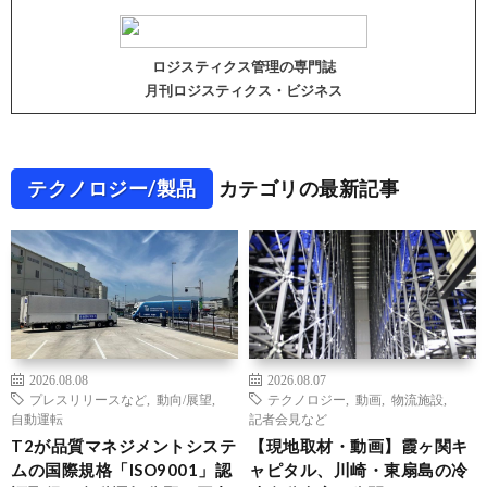
ロジスティクス管理の専門誌
月刊ロジスティクス・ビジネス
テクノロジー/製品
カテゴリの最新記事
2026.08.08
2026.08.07
プレスリリースなど
,
動向/展望
,
テクノロジー
,
動画
,
物流施設
,
自動運転
記者会見など
T2が品質マネジメントシステ
【現地取材・動画】霞ヶ関キ
ムの国際規格「ISO9001」認
ャピタル、川崎・東扇島の冷