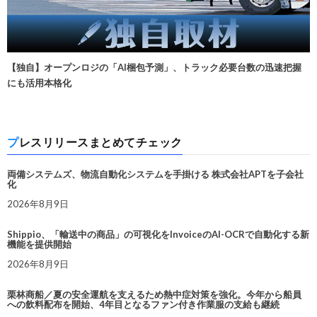
【独自】オープンロジの「AI梱包予測」、トラック必要台数の迅速把握
にも活用本格化
プレスリリースまとめてチェック
両備システムズ、物流自動化システムを手掛ける 株式会社APTを子会社
化
2026年8月9日
Shippio、「輸送中の商品」の可視化をInvoiceのAI-OCRで自動化する新
機能を提供開始
2026年8月9日
栗林商船／夏の安全運航を支えるため熱中症対策を強化。今年から船員
への飲料配布を開始、4年目となるファン付き作業服の支給も継続