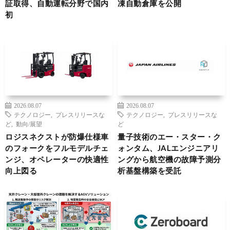
証取得、自動運転分野で国内
凍自動倉庫を公開
初
2026.08.07
2026.08.07
テクノロジー
,
プレスリリースな
テクノロジー
,
プレスリリースな
ど
,
動向/展望
ど
ロジスネクストが防爆仕様車
量子技術のエー・スター・ク
のフォークをフルモデルチェ
ォンタム、JALエンジニアリ
ンジ、オペレーターの快適性
ングから航空機の故障予測分
向上図る
析基盤構築を受託