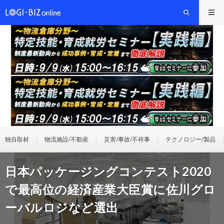
独自取材
物流施設/不動産
災害/事故/不祥事
テクノロジー/製品
日本パッケージングコンテスト2020
で最高位の経済産業大臣賞に佐川グロ
ーバルロジなど選出