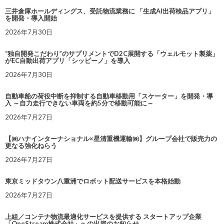
三井倉庫ホールディングス、受託物流業務に 「生成AI出荷検品アプリ」
を開発・導入開始
2026年7月30日
“独自開発こだわり”のサプリメントでD2C展開する「ウェルモット製薬」
がEC自動出荷アプリ「シッピーノ」を導入
2026年7月30日
自動車船の荷役中断を抑制する自動車移動用「スケーター」を開発・導
入 ～自力走行できない車両を約5分で移動可能に～
2026年7月27日
【㈱ハナインターナショナル×星清重機運輸㈱】グループ会社で販売力の
更なる強化ねらう
2026年7月27日
東京ミッドタウン八重洲でロボット配送サービスを本格始動
2026年7月27日
上組／コンテナ物流最適化サービスを提供する スタートアップ企業
「OneStream株式会社」への出資のお知らせ