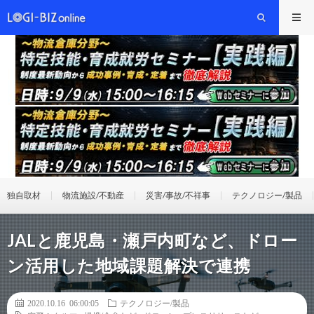
独自取材
物流施設/不動産
災害/事故/不祥事
テクノロジー/製品
JALと鹿児島・瀬戸内町など、ドロー
ン活用した地域課題解決で連携
2020.10.16 06:00:05
テクノロジー/製品