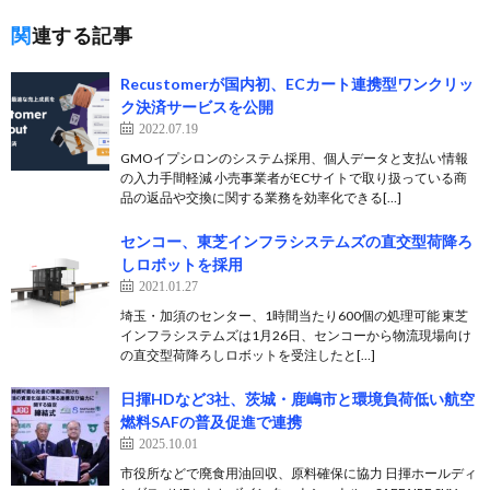
関連する記事
Recustomerが国内初、ECカート連携型ワンクリッ
ク決済サービスを公開
2022.07.19
GMOイプシロンのシステム採用、個人データと支払い情報
の入力手間軽減 小売事業者がECサイトで取り扱っている商
品の返品や交換に関する業務を効率化できる[…]
センコー、東芝インフラシステムズの直交型荷降ろ
しロボットを採用
2021.01.27
埼玉・加須のセンター、1時間当たり600個の処理可能 東芝
インフラシステムズは1月26日、センコーから物流現場向け
の直交型荷降ろしロボットを受注したと[…]
日揮HDなど3社、茨城・鹿嶋市と環境負荷低い航空
燃料SAFの普及促進で連携
2025.10.01
市役所などで廃食用油回収、原料確保に協力 日揮ホールディ