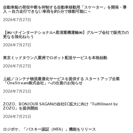
自動車船の荷役中断を抑制する自動車移動用「スケーター」を開発・導
入 ～自力走行できない車両を約5分で移動可能に～
2026年7月27日
【㈱ハナインターナショナル×星清重機運輸㈱】グループ会社で販売力の
更なる強化ねらう
2026年7月27日
東京ミッドタウン八重洲でロボット配送サービスを本格始動
2026年7月27日
上組／コンテナ物流最適化サービスを提供する スタートアップ企業
「OneStream株式会社」への出資のお知らせ
2026年7月21日
ZOZO、BONJOUR SAGANの自社EC拡大に向け「Fulfillment by
ZOZO」を提供開始
2026年7月21日
ロジポケ、「パスキー認証（MFA）」機能をリリース