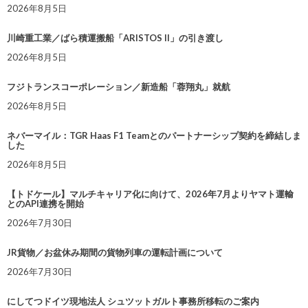
2026年8月5日
川崎重工業／ばら積運搬船「ARISTOS II」の引き渡し
2026年8月5日
フジトランスコーポレーション／新造船「蓉翔丸」就航
2026年8月5日
ネバーマイル：TGR Haas F1 Teamとのパートナーシップ契約を締結しま
した
2026年8月5日
【トドケール】マルチキャリア化に向けて、2026年7月よりヤマト運輸
とのAPI連携を開始
2026年7月30日
JR貨物／お盆休み期間の貨物列車の運転計画について
2026年7月30日
にしてつドイツ現地法人 シュツットガルト事務所移転のご案内