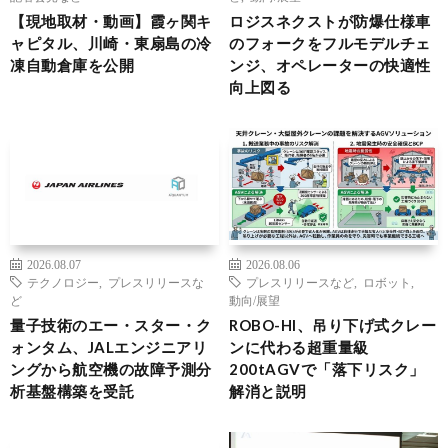
【現地取材・動画】霞ヶ関キ
ロジスネクストが防爆仕様車
ャピタル、川崎・東扇島の冷
のフォークをフルモデルチェ
凍自動倉庫を公開
ンジ、オペレーターの快適性
向上図る
2026.08.07
2026.08.06
テクノロジー
,
プレスリリースな
プレスリリースなど
,
ロボット
,
ど
動向/展望
量子技術のエー・スター・ク
ROBO-HI、吊り下げ式クレー
ォンタム、JALエンジニアリ
ンに代わる超重量級
ングから航空機の故障予測分
200tAGVで「落下リスク」
析基盤構築を受託
解消と説明