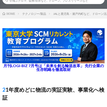
空飛ぶクルマ
,
提携/合弁など
,
ドローン
,
プレスリリースなど
テクノロジー/製品
JALと鹿児島・瀬戸内町など、ドローン
HOME
月刊LOGI-BIZ 7月号は「未来を創る輸送改革」 先行企業の
生存戦略を徹底取材
21年度めどに物流の実証実験、事業化へ検
証