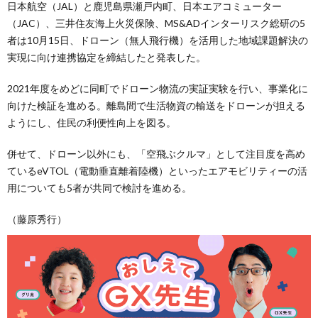
日本航空（JAL）と鹿児島県瀬戸内町、日本エアコミューター
（JAC）、三井住友海上火災保険、MS&ADインターリスク総研の5
者は10月15日、ドローン（無人飛行機）を活用した地域課題解決の
実現に向け連携協定を締結したと発表した。
2021年度をめどに同町でドローン物流の実証実験を行い、事業化に
向けた検証を進める。離島間で生活物資の輸送をドローンが担える
ようにし、住民の利便性向上を図る。
併せて、ドローン以外にも、「空飛ぶクルマ」として注目度を高め
ているeVTOL（電動垂直離着陸機）といったエアモビリティーの活
用についても5者が共同で検討を進める。
（藤原秀行）