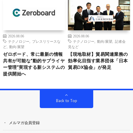
2026.08.06
2026.08.06
テクノロジー
,
プレスリリースな
テクノロジー
,
動向/展望
,
記者会
ど
,
動向/展望
見など
ゼロボード、常に最新の情報
【現地取材】貿易関連業務の
共有が可能な“動的サプライヤ
効率化目指す業界団体「日本
ー管理”実現する新システムの
貿易DX協会」が発足
提供開始へ
Back to Top
メルマガ会員登録