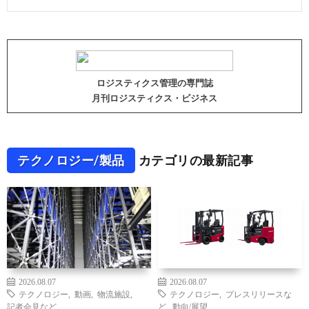
ロジスティクス管理の専門誌
月刊ロジスティクス・ビジネス
テクノロジー/製品
カテゴリの最新記事
2026.08.07
2026.08.07
テクノロジー
,
動画
,
物流施設
,
テクノロジー
,
プレスリリースな
記者会見など
ど
,
動向/展望