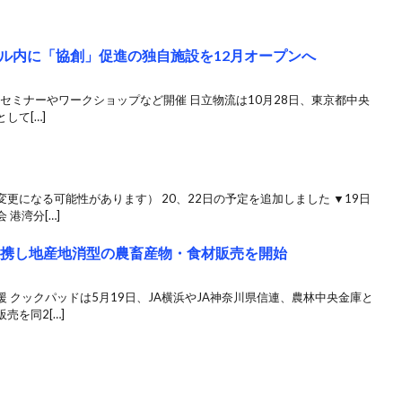
ル内に「協創」促進の独自施設を12月オープンへ
い、セミナーやワークショップなど開催 日立物流は10月28日、東京都中央
して[…]
更になる可能性があります） 20、22日の予定を追加しました ▼19日
港湾分[…]
連携し地産地消型の農畜産物・食材販売を開始
 クックパッドは5月19日、JA横浜やJA神奈川県信連、農林中央金庫と
売を同2[…]