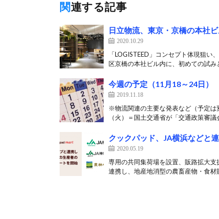
関連する記事
日立物流、東京・京橋の本社ビ
2020.10.29
「LOGISTEED」コンセプト体現狙
区京橋の本社ビル内に、初めての試みと
今週の予定（11月18～24日）
2019.11.18
※物流関連の主要な発表など（予定は変
（火）＝国土交通省が「交通政策審議会 
クックパッド、JA横浜などと
2020.05.19
専用の共同集荷場を設置、販路拡大支援
連携し、地産地消型の農畜産物・食材販