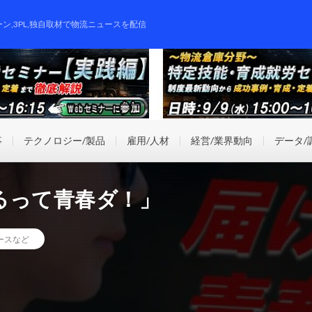
ーン,3PL,独自取材で物流ニュースを配信
事
テクノロジー/製品
雇用/人材
経営/業界動向
データ/
るって青春ダ！」
ースなど