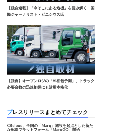
【独自連載】「今そこにある危機」を読み解く 国
際ジャーナリスト・ビニシウス氏
【独自】オープンロジの「AI梱包予測」、トラック
必要台数の迅速把握にも活用本格化
プレスリリースまとめてチェック
CBcloud、全国の「Marq」施設を起点とした新た
な配送プラットフォーム「MarqGO」開始