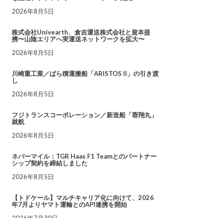
2026年8月5日
株式会社Univearth、倉吉運送株式会社と資本提
携〜山陰エリアへ実運送ネットワークを拡大〜
2026年8月5日
川崎重工業／ばら積運搬船「ARISTOS II」の引き渡
し
2026年8月5日
フジトランスコーポレーション／新造船「蓉翔丸」
就航
2026年8月5日
ネバーマイル：TGR Haas F1 Teamとのパートナー
シップ契約を締結しました
2026年8月5日
【トドケール】マルチキャリア化に向けて、2026
年7月よりヤマト運輸とのAPI連携を開始
2026年7月30日