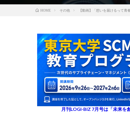
その他
【動画】「想いを届けるって青
HOME
月刊LOGI-BIZ 7月号は「未