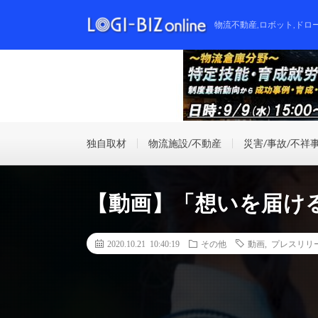
物流不動産,ロボット,ドロ
独自取材
物流施設/不動産
災害/事故/不祥
【動画】「想いを届け
2020.10.21 10:40:19
その他
動画
,
プレスリリ