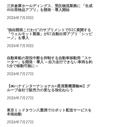
三井倉庫ホールディングス、受託物流業務に 「生成
AI出荷検品アプリ」を開発・導入開始
2026年7月30日
“独自開発こだわり”のサプリメントでD2C展開する
「ウェルモット製薬」がEC自動出荷アプリ「シッピ
ーノ」を導入
2026年7月30日
自動車船の荷役中断を抑制する自動車移動用「スケ
ーター」を開発・導入 ～自力走行できない車両を約
5分で移動可能に～
2026年7月27日
【㈱ハナインターナショナル×星清重機運輸㈱】グ
ループ会社で販売力の更なる強化ねらう
2026年7月27日
東京ミッドタウン八重洲でロボット配送サービスを
本格始動
2026年7月27日