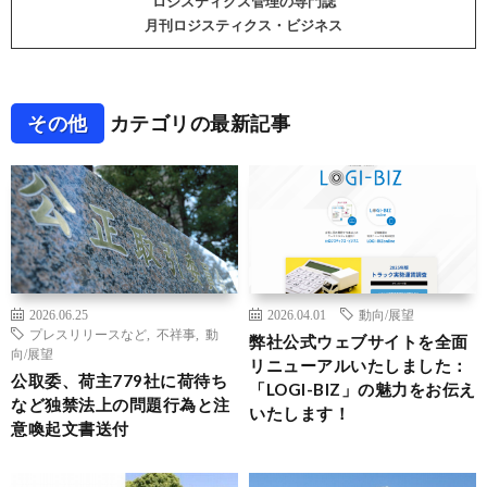
ロジスティクス管理の専門誌
月刊ロジスティクス・ビジネス
その他
カテゴリの最新記事
2026.06.25
2026.04.01
動向/展望
プレスリリースなど
,
不祥事
,
動
弊社公式ウェブサイトを全面
向/展望
リニューアルいたしました：
公取委、荷主779社に荷待ち
「LOGI-BIZ」の魅力をお伝え
など独禁法上の問題行為と注
いたします！
意喚起文書送付