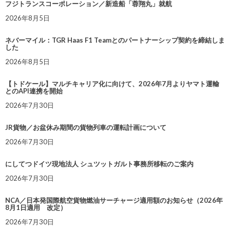
フジトランスコーポレーション／新造船「蓉翔丸」就航
2026年8月5日
ネバーマイル：TGR Haas F1 Teamとのパートナーシップ契約を締結しま
した
2026年8月5日
【トドケール】マルチキャリア化に向けて、2026年7月よりヤマト運輸
とのAPI連携を開始
2026年7月30日
JR貨物／お盆休み期間の貨物列車の運転計画について
2026年7月30日
にしてつドイツ現地法人 シュツットガルト事務所移転のご案内
2026年7月30日
NCA／日本発国際航空貨物燃油サーチャージ適用額のお知らせ（2026年
8月1日適用 改定）
2026年7月30日