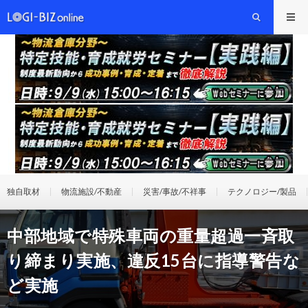
独自取材
物流施設/不動産
災害/事故/不祥事
テクノロジー/製品
中部地域で特殊車両の重量超過一斉取
り締まり実施、違反15台に指導警告な
ど実施