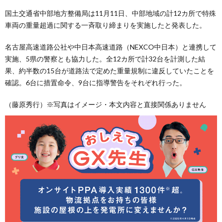
国土交通省中部地方整備局は11月11日、中部地域の計12カ所で特殊
車両の重量超過に関する一斉取り締まりを実施したと発表した。
名古屋高速道路公社や中日本高速道路（NEXCO中日本）と連携して
実施、5県の警察とも協力した。全12カ所で計32台を計測した結
果、約半数の15台が道路法で定めた重量規制に違反していたことを
確認。6台に措置命令、9台に指導警告をそれぞれ行った。
（藤原秀行）※写真はイメージ・本文内容と直接関係ありません