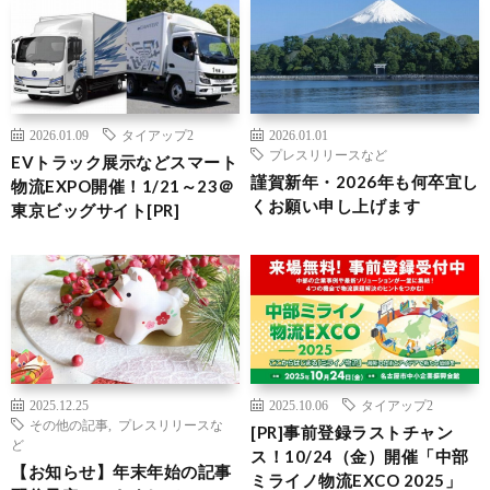
2026.01.09
タイアップ2
2026.01.01
プレスリリースなど
EVトラック展示などスマート
謹賀新年・2026年も何卒宜し
物流EXPO開催！1/21～23＠
くお願い申し上げます
東京ビッグサイト[PR]
2025.12.25
2025.10.06
タイアップ2
その他の記事
,
プレスリリースな
[PR]事前登録ラストチャン
ど
ス！10/24（金）開催「中部
【お知らせ】年末年始の記事
ミライノ物流EXCO 2025」