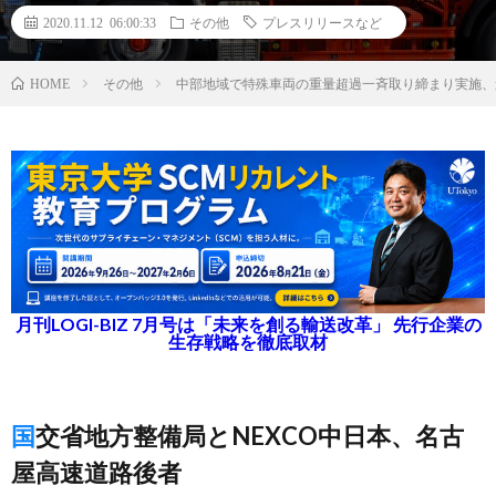
2020.11.12 06:00:33
その他
プレスリリースなど
その他
中部地域で特殊車両の重量超過一斉取り締まり実施、
HOME
月刊LOGI-BIZ 7月号は「未来を創る輸送改革」 先行企業の
生存戦略を徹底取材
国交省地方整備局とNEXCO中日本、名古
屋高速道路後者