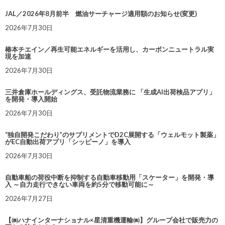
JAL／2026年8月前半 燃油サーチャージ適用額のお知らせ(変更)
2026年7月30日
椿本チエイン／再生可能エネルギーを活用し、カーボンニュートラル実
現を加速
2026年7月30日
三井倉庫ホールディングス、受託物流業務に 「生成AI出荷検品アプリ」
を開発・導入開始
2026年7月30日
“独自開発こだわり”のサプリメントでD2C展開する「ウェルモット製薬」
がEC自動出荷アプリ「シッピーノ」を導入
2026年7月30日
自動車船の荷役中断を抑制する自動車移動用「スケーター」を開発・導
入 ～自力走行できない車両を約5分で移動可能に～
2026年7月27日
【㈱ハナインターナショナル×星清重機運輸㈱】グループ会社で販売力の