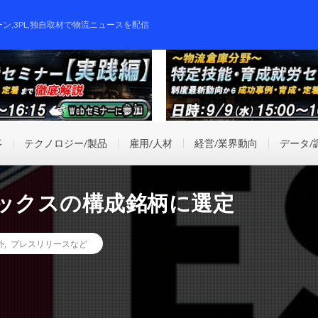
ーン,3PL,独自取材で物流ニュースを配信
事
テクノロジー/製品
雇用/人材
経営/業界動向
データ/
ンデックスの構成銘柄に選定
外
,
プレスリリースなど