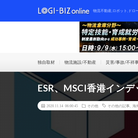
物流不動産,ロボット,ドロ
独自取材
物流施設/不動産
災害/事故/不祥
ESR、MSCI香港イ
2020.11.14 06:00:45
その他
その他の記事
,
海