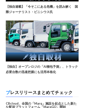
【独自連載】「今そこにある危機」を読み解く 国
際ジャーナリスト・ビニシウス氏
【独自】オープンロジの「AI梱包予測」、トラック
必要台数の迅速把握にも活用本格化
プレスリリースまとめてチェック
CBcloud、全国の「Marq」施設を起点とした新た
な配送プラットフォーム「MarqGO」開始