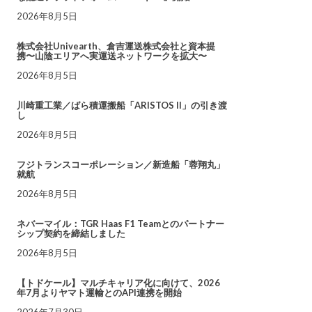
2026年8月5日
株式会社Univearth、倉吉運送株式会社と資本提
携〜山陰エリアへ実運送ネットワークを拡大〜
2026年8月5日
川崎重工業／ばら積運搬船「ARISTOS II」の引き渡
し
2026年8月5日
フジトランスコーポレーション／新造船「蓉翔丸」
就航
2026年8月5日
ネバーマイル：TGR Haas F1 Teamとのパートナー
シップ契約を締結しました
2026年8月5日
【トドケール】マルチキャリア化に向けて、2026
年7月よりヤマト運輸とのAPI連携を開始
2026年7月30日