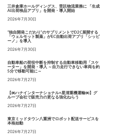
三井倉庫ホールディングス、受託物流業務に 「生成
AI出荷検品アプリ」を開発・導入開始
2026年7月30日
“独自開発こだわり”のサプリメントでD2C展開する
「ウェルモット製薬」がEC自動出荷アプリ「シッピ
ーノ」を導入
2026年7月30日
自動車船の荷役中断を抑制する自動車移動用「スケ
ーター」を開発・導入 ～自力走行できない車両を約
5分で移動可能に～
2026年7月27日
【㈱ハナインターナショナル×星清重機運輸㈱】グ
ループ会社で販売力の更なる強化ねらう
2026年7月27日
東京ミッドタウン八重洲でロボット配送サービスを
本格始動
2026年7月27日