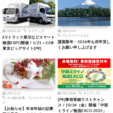
2026.01.09
タイアップ2
2026.01.01
プレスリリースなど
EVトラック展示などスマート
謹賀新年・2026年も何卒宜し
物流EXPO開催！1/21～23＠
くお願い申し上げます
東京ビッグサイト[PR]
2025.12.25
2025.10.06
タイアップ2
その他の記事
,
プレスリリースな
[PR]事前登録ラストチャン
ど
ス！10/24（金）開催「中部
【お知らせ】年末年始の記事
ミライノ物流EXCO 2025」