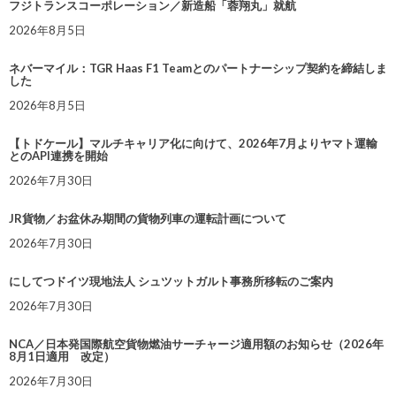
フジトランスコーポレーション／新造船「蓉翔丸」就航
2026年8月5日
ネバーマイル：TGR Haas F1 Teamとのパートナーシップ契約を締結しま
した
2026年8月5日
【トドケール】マルチキャリア化に向けて、2026年7月よりヤマト運輸
とのAPI連携を開始
2026年7月30日
JR貨物／お盆休み期間の貨物列車の運転計画について
2026年7月30日
にしてつドイツ現地法人 シュツットガルト事務所移転のご案内
2026年7月30日
NCA／日本発国際航空貨物燃油サーチャージ適用額のお知らせ（2026年
8月1日適用 改定）
2026年7月30日