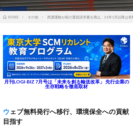
その他
西濃運輸が紙の運賃請求書を廃止、21年1月以降は有
HOME
月刊LOGI-BIZ 7月号は「未来を創る輸送改革」 先行企業の
生存戦略を徹底取材
ウェブ無料発行へ移行、環境保全への貢献
目指す