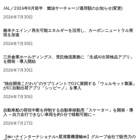
JAL／2026年8月前半 燃油サーチャージ適用額のお知らせ(変更)
2026年7月30日
椿本チエイン／再生可能エネルギーを活用し、カーボンニュートラル実
現を加速
2026年7月30日
三井倉庫ホールディングス、受託物流業務に 「生成AI出荷検品アプリ」
を開発・導入開始
2026年7月30日
“独自開発こだわり”のサプリメントでD2C展開する「ウェルモット製薬」
がEC自動出荷アプリ「シッピーノ」を導入
2026年7月30日
自動車船の荷役中断を抑制する自動車移動用「スケーター」を開発・導
入 ～自力走行できない車両を約5分で移動可能に～
2026年7月27日
【㈱ハナインターナショナル×星清重機運輸㈱】グループ会社で販売力の