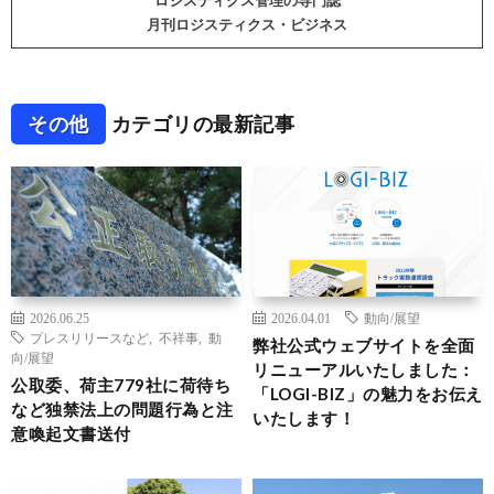
ロジスティクス管理の専門誌
月刊ロジスティクス・ビジネス
その他
カテゴリの最新記事
2026.06.25
2026.04.01
動向/展望
プレスリリースなど
,
不祥事
,
動
弊社公式ウェブサイトを全面
向/展望
リニューアルいたしました：
公取委、荷主779社に荷待ち
「LOGI-BIZ」の魅力をお伝え
など独禁法上の問題行為と注
いたします！
意喚起文書送付