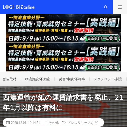
独自取材
物流施設/不動産
災害/事故/不祥事
テクノロジー/製品
西濃運輸が紙の運賃請求書を廃止、21
年1月以降は有料に
2020.12.01 19:14:51
その他
プレスリリースなど