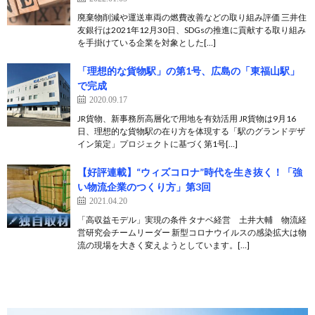
廃棄物削減や運送車両の燃費改善などの取り組み評価 三井住
友銀行は2021年12月30日、SDGsの推進に貢献する取り組み
を手掛けている企業を対象とした[…]
「理想的な貨物駅」の第1号、広島の「東福山駅」
で完成
2020.09.17
JR貨物、新事務所高層化で用地を有効活用 JR貨物は9月16
日、理想的な貨物駅の在り方を体現する「駅のグランドデザ
イン策定」プロジェクトに基づく第1号[…]
【好評連載】“ウィズコロナ”時代を生き抜く！「強
い物流企業のつくり方」第3回
2021.04.20
「高収益モデル」実現の条件 タナベ経営 土井大輔 物流経
営研究会チームリーダー 新型コロナウイルスの感染拡大は物
流の現場を大きく変えようとしています。[…]