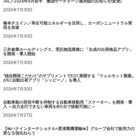
JAL／2026年8月前半 燃油サーチャージ適用額のお知らせ(変更)
2026年7月30日
椿本チエイン／再生可能エネルギーを活用し、カーボンニュートラル実
現を加速
2026年7月30日
三井倉庫ホールディングス、受託物流業務に 「生成AI出荷検品アプリ」
を開発・導入開始
2026年7月30日
“独自開発こだわり”のサプリメントでD2C展開する「ウェルモット製薬」
がEC自動出荷アプリ「シッピーノ」を導入
2026年7月30日
自動車船の荷役中断を抑制する自動車移動用「スケーター」を開発・導
入 ～自力走行できない車両を約5分で移動可能に～
2026年7月27日
【㈱ハナインターナショナル×星清重機運輸㈱】グループ会社で販売力の
更なる強化ねらう