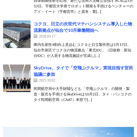
自律制御技術を応用、新たな活用方法確立目指す ACSLは5月
13日、宇都宮大学発でロボット開発を手掛けるベンチャーの
アイ・イート（宇都宮市）と資本・業[…]
コクヨ、日立の次世代マテハンシステム導入した物
流新拠点が仙台で10月稼働開始へ
2026.03.17
庫内生産性4割向上見込む コクヨと日立製作所は3月17日、
仙台市泉区でコクヨの物流拠点「東北IDC」（旧仮称：新仙
台IDC）が入居する物流施設が完成し[…]
SkyDrive、タイで「空飛ぶクルマ」実現目指す官民
協議に参加
2025.10.02
民間航空局や大手財閥なども 「空飛ぶクルマ」の開発・製
造・販売を手掛けるSkyDriveは10月2日、タイ・バンコクの
タイ民間航空局（CAAT）本部で[…]