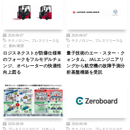
2026.08.07
2026.08.07
テクノロジー
,
プレスリリースな
テクノロジー
,
プレスリリースな
ど
,
動向/展望
ど
ロジスネクストが防爆仕様車
量子技術のエー・スター・ク
のフォークをフルモデルチェ
ォンタム、JALエンジニアリ
ンジ、オペレーターの快適性
ングから航空機の故障予測分
向上図る
析基盤構築を受託
2026.08.06
2026.08.06
プレスリリースなど
,
ロボット
,
テクノロジー
,
プレスリリースな