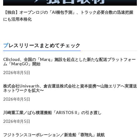
【独自】オープンロジの「AI梱包予測」、トラック必要台数の迅速把握
にも活用本格化
プレスリリースまとめてチェック
CBcloud、全国の「Marq」施設を起点とした新たな配送プラットフォー
ム「MarqGO」開始
2026年8月5日
株式会社Univearth、倉吉運送株式会社と資本提携〜山陰エリアへ実運送
ネットワークを拡大〜
2026年8月5日
川崎重工業／ばら積運搬船「ARISTOS II」の引き渡し
2026年8月5日
フジトランスコーポレーション／新造船「蓉翔丸」就航