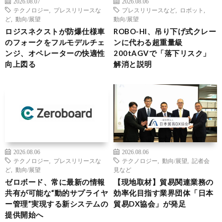
2026.08.07
2026.08.06
テクノロジー
,
プレスリリースな
プレスリリースなど
,
ロボット
,
ど
,
動向/展望
動向/展望
ロジスネクストが防爆仕様車
ROBO-HI、吊り下げ式クレー
のフォークをフルモデルチェ
ンに代わる超重量級
ンジ、オペレーターの快適性
200tAGVで「落下リスク」
向上図る
解消と説明
2026.08.06
2026.08.06
テクノロジー
,
プレスリリースな
テクノロジー
,
動向/展望
,
記者会
ど
,
動向/展望
見など
ゼロボード、常に最新の情報
【現地取材】貿易関連業務の
共有が可能な“動的サプライヤ
効率化目指す業界団体「日本
ー管理”実現する新システムの
貿易DX協会」が発足
提供開始へ