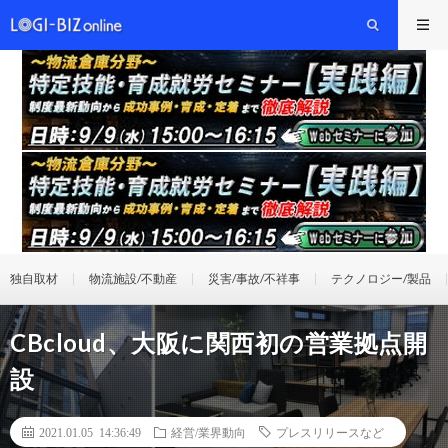
独自取材
物流施設/不動産
災害/事故/不祥事
テクノロジー/製品
CBcloud、大阪に関西初の営業拠点開
設
2021.01.05 14:36:49
経営/業界動向
プレスリリースなど