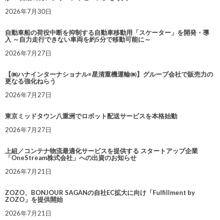
2026年7月30日
自動車船の荷役中断を抑制する自動車移動用「スケーター」を開発・導
入 ～自力走行できない車両を約5分で移動可能に～
2026年7月27日
【㈱ハナインターナショナル×星清重機運輸㈱】グループ会社で販売力の
更なる強化ねらう
2026年7月27日
東京ミッドタウン八重洲でロボット配送サービスを本格始動
2026年7月27日
上組／コンテナ物流最適化サービスを提供する スタートアップ企業
「OneStream株式会社」への出資のお知らせ
2026年7月21日
ZOZO、BONJOUR SAGANの自社EC拡大に向け「Fulfillment by
ZOZO」を提供開始
2026年7月21日