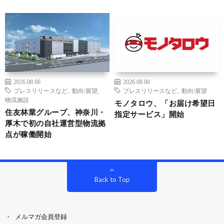
2026.08.06
2026.08.06
プレスリリースなど
,
動向/展望
,
プレスリリースなど
,
動向/展望
物流施設
モノタロウ、「お届け希望日
住友林業グループ、神奈川・
指定サービス」開始
厚木で初の自社運営型物流拠
点が稼働開始
Back to Top
メルマガ会員登録