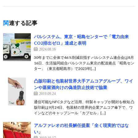
関連する記事
パルシステム、東京・昭島センターで「電力由来
CO2排出ゼロ」達成と表明
2024.08.16
30年までに全体で46％削減目指す パルシステム連合会は8月
16日、生活協同組合パルシステム東京の配送拠点「昭島セン
ター」（東京都昭島市）で2023年[…]
凸版印刷と包装材世界大手アムコアグループ、ワイ
ンや蒸留酒向けの偽造防止技術で協業
2019.09.24
通信可能なNFCタグなど活用、特製キャップが開封を検知 凸
版印刷は9月24日、包装材の世界的企業アムコア傘下で、ワ
インなどのキャップシール「カプセル」[…]
アルファレオの社長解任提案「全く現実的ではな
い」
2019.10.17