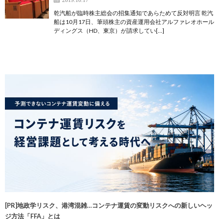
乾汽船が臨時株主総会の招集通知であらためて反対明言 乾汽
船は10月17日、筆頭株主の資産運用会社アルファレオホール
ディングス（HD、東京）が請求してい[…]
[PR]地政学リスク、港湾混雑…コンテナ運賃の変動リスクへの新しいヘッ
ジ方法「FFA」とは