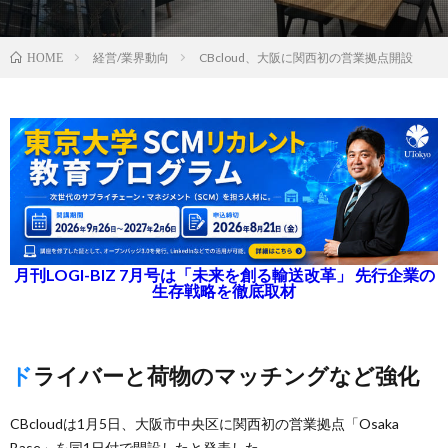
経営/業界動向
CBcloud、大阪に関西初の営業拠点開設
HOME
月刊LOGI-BIZ 7月号は「未来を創る輸送改革」 先行企業の
生存戦略を徹底取材
ドライバーと荷物のマッチングなど強化
CBcloudは1月5日、大阪市中央区に関西初の営業拠点「Osaka
Base」を同1日付で開設したと発表した。