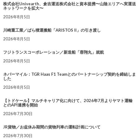
株式会社Univearth、倉吉運送株式会社と資本提携〜山陰エリアへ実運送
ネットワークを拡大〜
2026年8月5日
川崎重工業／ばら積運搬船「ARISTOS II」の引き渡し
2026年8月5日
フジトランスコーポレーション／新造船「蓉翔丸」就航
2026年8月5日
ネバーマイル：TGR Haas F1 Teamとのパートナーシップ契約を締結しま
した
2026年8月5日
【トドケール】マルチキャリア化に向けて、2026年7月よりヤマト運輸
とのAPI連携を開始
2026年7月30日
JR貨物／お盆休み期間の貨物列車の運転計画について
2026年7月30日