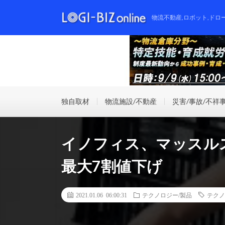
物流不動産,ロボット,ドロ
独自取材
物流施設/不動産
災害/事故/不祥
イノフィス、マッスル
最大7割値下げ
2021.01.06 06:00:31
テクノロジー/製品
テクノ