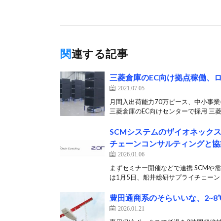
関連する記事
三菱倉庫のEC向け拠点稼働、
2021.07.05
月間入出荷能力70万ピース、中小事業
三菱倉庫のEC向けセンターで採用 三菱倉
SCMシステムのザイオネック
チェーンコンサルティングと協
2026.01.06
まずセミナー開催などで連携 SCM
は1月5日、船井総研サプライチェーンコ
豊田通商系のそらいいな、2~
2026.01.21