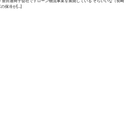
 豊田通商子会社でドローン物流事業を展開している そらいいな（長崎
の保冷が[…]