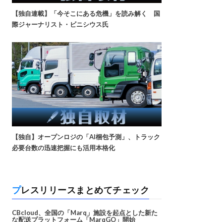
【独自連載】「今そこにある危機」を読み解く 国
際ジャーナリスト・ビニシウス氏
【独自】オープンロジの「AI梱包予測」、トラック
必要台数の迅速把握にも活用本格化
プレスリリースまとめてチェック
CBcloud、全国の「Marq」施設を起点とした新た
な配送プラットフォーム「MarqGO」開始