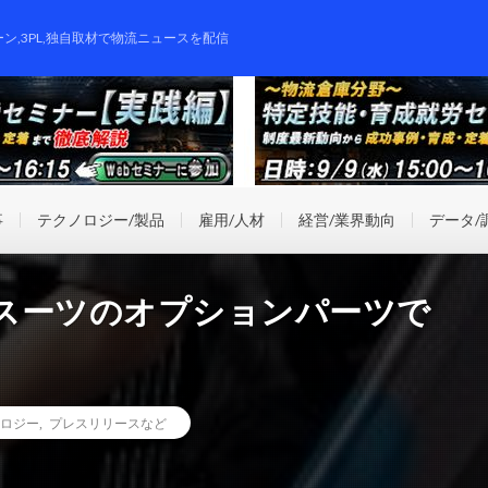
ーン,3PL,独自取材で物流ニュースを配信
事
テクノロジー/製品
雇用/人材
経営/業界動向
データ/
スーツのオプションパーツで
ロジー
,
プレスリリースなど