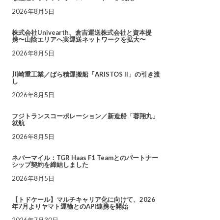
2026年8月5日
株式会社Univearth、倉吉運送株式会社と資本提
携〜山陰エリアへ実運送ネットワークを拡大〜
2026年8月5日
川崎重工業／ばら積運搬船「ARISTOS II」の引き渡
し
2026年8月5日
フジトランスコーポレーション／新造船「蓉翔丸」
就航
2026年8月5日
ネバーマイル：TGR Haas F1 Teamとのパートナー
シップ契約を締結しました
2026年8月5日
【トドケール】マルチキャリア化に向けて、2026
年7月よりヤマト運輸とのAPI連携を開始
2026年7月30日