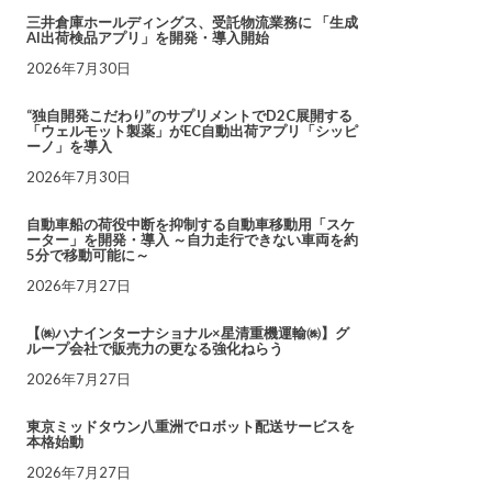
三井倉庫ホールディングス、受託物流業務に 「生成
AI出荷検品アプリ」を開発・導入開始
2026年7月30日
“独自開発こだわり”のサプリメントでD2C展開する
「ウェルモット製薬」がEC自動出荷アプリ「シッピ
ーノ」を導入
2026年7月30日
自動車船の荷役中断を抑制する自動車移動用「スケ
ーター」を開発・導入 ～自力走行できない車両を約
5分で移動可能に～
2026年7月27日
【㈱ハナインターナショナル×星清重機運輸㈱】グ
ループ会社で販売力の更なる強化ねらう
2026年7月27日
東京ミッドタウン八重洲でロボット配送サービスを
本格始動
2026年7月27日