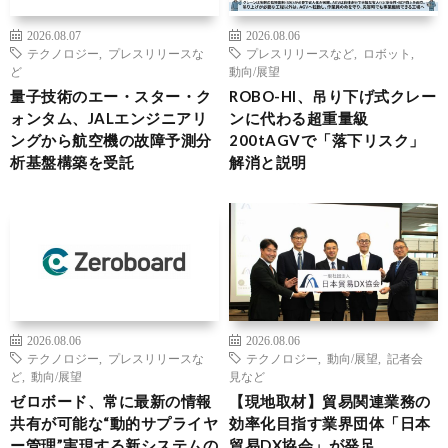
2026.08.07
2026.08.06
テクノロジー
,
プレスリリースな
プレスリリースなど
,
ロボット
,
ど
動向/展望
量子技術のエー・スター・ク
ROBO-HI、吊り下げ式クレー
ォンタム、JALエンジニアリ
ンに代わる超重量級
ングから航空機の故障予測分
200tAGVで「落下リスク」
析基盤構築を受託
解消と説明
2026.08.06
2026.08.06
テクノロジー
,
プレスリリースな
テクノロジー
,
動向/展望
,
記者会
ど
,
動向/展望
見など
ゼロボード、常に最新の情報
【現地取材】貿易関連業務の
共有が可能な“動的サプライヤ
効率化目指す業界団体「日本
ー管理”実現する新システムの
貿易DX協会」が発足