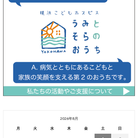
2026年8月
月
火
水
木
金
土
日