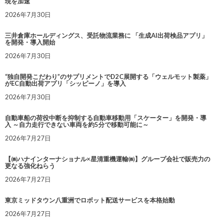
現を加速
2026年7月30日
三井倉庫ホールディングス、受託物流業務に 「生成AI出荷検品アプリ」
を開発・導入開始
2026年7月30日
“独自開発こだわり”のサプリメントでD2C展開する「ウェルモット製薬」
がEC自動出荷アプリ「シッピーノ」を導入
2026年7月30日
自動車船の荷役中断を抑制する自動車移動用「スケーター」を開発・導
入 ～自力走行できない車両を約5分で移動可能に～
2026年7月27日
【㈱ハナインターナショナル×星清重機運輸㈱】グループ会社で販売力の
更なる強化ねらう
2026年7月27日
東京ミッドタウン八重洲でロボット配送サービスを本格始動
2026年7月27日