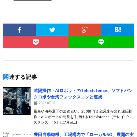
関連する記事
遠隔操作・AIロボットのTelexistence、ソフトバン
クロボや台湾フォックスコンと連携
2023.07.07
量産や海外展開の加速狙い、230億円資金調達も発表 遠隔操
作・AIロボットの開発を手掛けるTelexistence（テレイグジ
スタンス、TX）は7月6[…]
豊田自動織機、工場構内で「ローカル5G」展開の実