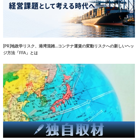
[PR]地政学リスク、港湾混雑…コンテナ運賃の変動リスクへの新しいヘッ
ジ方法「FFA」とは