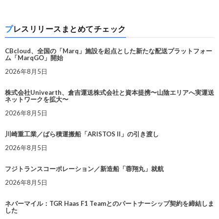
プレスリリースまとめてチェック
CBcloud、全国の「Marq」施設を起点とした新たな配送プラットフォー
ム「MarqGO」開始
2026年8月5日
株式会社Univearth、倉吉運送株式会社と資本提携〜山陰エリアへ実運送
ネットワークを拡大〜
2026年8月5日
川崎重工業／ばら積運搬船「ARISTOS II」の引き渡し
2026年8月5日
フジトランスコーポレーション／新造船「蓉翔丸」就航
2026年8月5日
ネバーマイル：TGR Haas F1 Teamとのパートナーシップ契約を締結しま
した