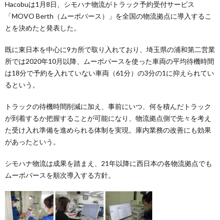
Hacobuは1月8日、シモハナ物流がトラック予約受付サービス
「MOVO Berth（ムーボバース）」を全国の物流拠点に導入するこ
とを決めたと発表した。
既に東日本を中心に9カ所で取り入れており、埼玉県の浦和第二営業
所では2020年10月以降、ムーボバースを使った車両の平均待機時間
は18分で予約を入れていない車両（61分）の3分の1に抑えられてい
るという。
トラックの待機時間削減に加え、事前にいつ、何を積んだトラック
が到着するか把握することが可能になり、物流拠点側で先々を考え
た受け入れ準備を進められる体制を実現。庫内業務の改善にも効果
があったという。
シモハナ物流は成果を踏まえ、21年以降に西日本の各物流拠点でも
ムーボバースを順次導入する方針。