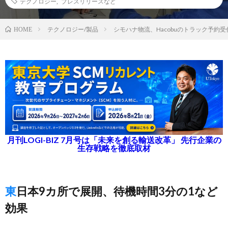
テクノロジー
,
プレスリリースなど
テクノロジー/製品
シモハナ物流、Hacobuのトラック予約
HOME
月刊LOGI-BIZ 7月号は「未来を創る輸送改革」 先行企業の
生存戦略を徹底取材
東日本9カ所で展開、待機時間3分の1など
効果