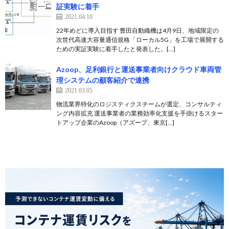
証実験に着手
2021.04.10
22年めどに導入目指す 豊田自動織機は4月9日、地域限定の
次世代高速大容量通信規格「ローカル5G」を工場で展開する
ための実証実験に着手したと発表した。[…]
Azoop、足利銀行と運送事業者向けクラウド車両管
理システムの顧客紹介で連携
2021.03.05
物流業界特化のロジスティクスチームが選定、コンサルティ
ング内容拡充 運送事業者の業務効率化支援を手掛けるスター
トアップ企業のAzoop（アズープ、東京[…]