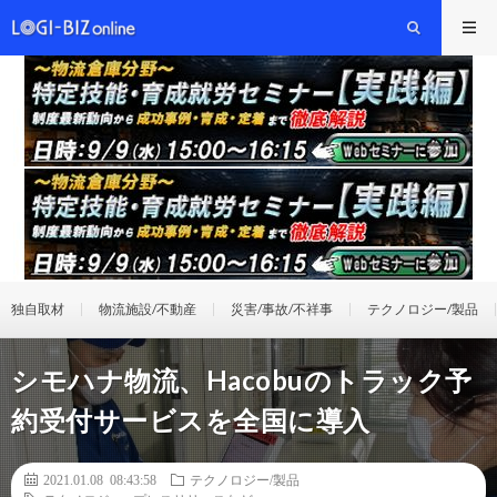
独自取材
物流施設/不動産
災害/事故/不祥事
テクノロジー/製品
シモハナ物流、Hacobuのトラック予
約受付サービスを全国に導入
2021.01.08 08:43:58
テクノロジー/製品