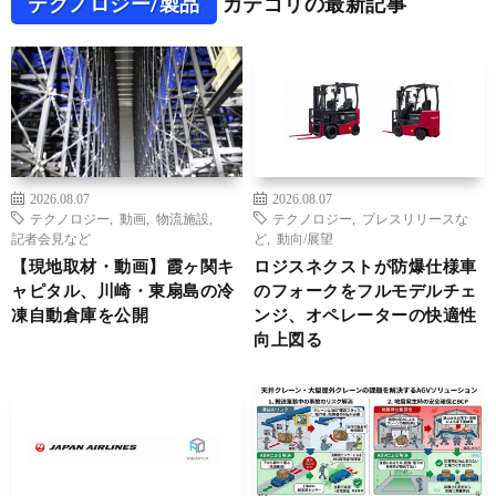
テクノロジー/製品
カテゴリの最新記事
2026.08.07
2026.08.07
テクノロジー
,
動画
,
物流施設
,
テクノロジー
,
プレスリリースな
記者会見など
ど
,
動向/展望
【現地取材・動画】霞ヶ関キ
ロジスネクストが防爆仕様車
ャピタル、川崎・東扇島の冷
のフォークをフルモデルチェ
凍自動倉庫を公開
ンジ、オペレーターの快適性
向上図る