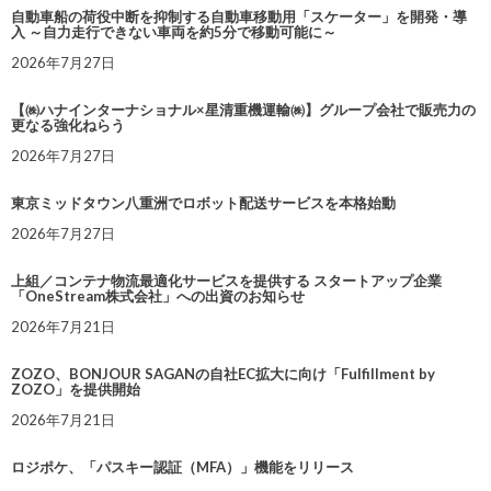
自動車船の荷役中断を抑制する自動車移動用「スケーター」を開発・導
入 ～自力走行できない車両を約5分で移動可能に～
2026年7月27日
【㈱ハナインターナショナル×星清重機運輸㈱】グループ会社で販売力の
更なる強化ねらう
2026年7月27日
東京ミッドタウン八重洲でロボット配送サービスを本格始動
2026年7月27日
上組／コンテナ物流最適化サービスを提供する スタートアップ企業
「OneStream株式会社」への出資のお知らせ
2026年7月21日
ZOZO、BONJOUR SAGANの自社EC拡大に向け「Fulfillment by
ZOZO」を提供開始
2026年7月21日
ロジポケ、「パスキー認証（MFA）」機能をリリース