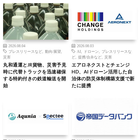
2026.08.04
2026.08.03
プレスリリースなど
,
動向/展望
,
AI
,
ドローン
,
プレスリリースな
災害
ど
,
提携/合弁など
,
災害
丸和通運とJR貨物、災害予見
エアロネクストとチェンジ
時に代替トラックを迅速確保
HD、AIドローン活用した自
する特約付きの鉄道輸送を開
治体の防災体制構築支援で新
始
たに提携