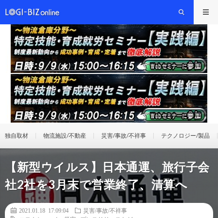
独自取材
物流施設/不動産
災害/事故/不祥事
テクノロジー/製品
【新型ウイルス】日本通運、旅行子会
社2社を3月末で営業終了、清算へ
2021.01.18 17:09:04
災害/事故/不祥事