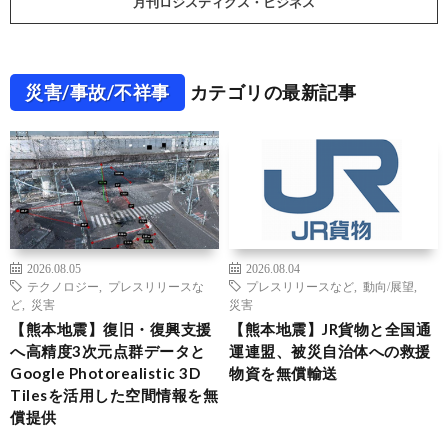
月刊ロジスティクス・ビジネス
災害/事故/不祥事
カテゴリの最新記事
2026.08.05
2026.08.04
テクノロジー
,
プレスリリースな
プレスリリースなど
,
動向/展望
,
ど
,
災害
災害
【熊本地震】復旧・復興支援
【熊本地震】JR貨物と全国通
へ高精度3次元点群データと
運連盟、被災自治体への救援
Google Photorealistic 3D
物資を無償輸送
Tilesを活用した空間情報を無
償提供