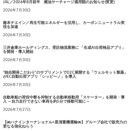
JAL／2026年8月前半 燃油サーチャージ適用額のお知らせ(変更)
2026年7月30日
椿本チエイン／再生可能エネルギーを活用し、カーボンニュートラル実
現を加速
2026年7月30日
三井倉庫ホールディングス、受託物流業務に 「生成AI出荷検品アプリ」
を開発・導入開始
2026年7月30日
“独自開発こだわり”のサプリメントでD2C展開する「ウェルモット製薬」
がEC自動出荷アプリ「シッピーノ」を導入
2026年7月30日
自動車船の荷役中断を抑制する自動車移動用「スケーター」を開発・導
入 ～自力走行できない車両を約5分で移動可能に～
2026年7月27日
【㈱ハナインターナショナル×星清重機運輸㈱】グループ会社で販売力の
更なる強化ねらう