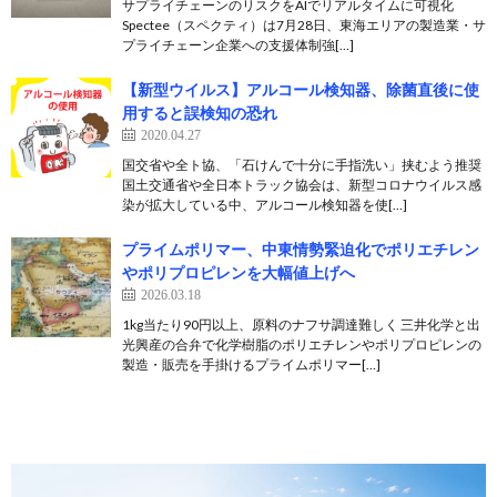
サプライチェーンのリスクをAIでリアルタイムに可視化
Spectee（スペクティ）は7月28日、東海エリアの製造業・サ
プライチェーン企業への支援体制強[…]
【新型ウイルス】アルコール検知器、除菌直後に使
用すると誤検知の恐れ
2020.04.27
国交省や全ト協、「石けんで十分に手指洗い」挟むよう推奨
国土交通省や全日本トラック協会は、新型コロナウイルス感
染が拡大している中、アルコール検知器を使[…]
プライムポリマー、中東情勢緊迫化でポリエチレン
やポリプロピレンを大幅値上げへ
2026.03.18
1kg当たり90円以上、原料のナフサ調達難しく 三井化学と出
光興産の合弁で化学樹脂のポリエチレンやポリプロピレンの
製造・販売を手掛けるプライムポリマー[…]