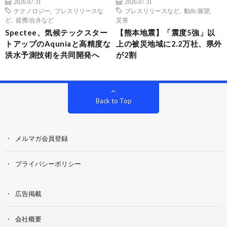
2026.07.31
2026.07.31
テクノロジー
,
プレスリリースな
プレスリリースなど
,
動向/展望
,
ど
,
提携/合弁など
災害
Spectee、気候テックスター
【熊本地震】「震度5強」以
トアップのAquniaと高精度な
上の被災地域に2.2万社、県外
洪水予測技術を共同開発へ
が2割
Back to Top
メルマガ会員登録
プライバシーポリシー
広告掲載
会社概要