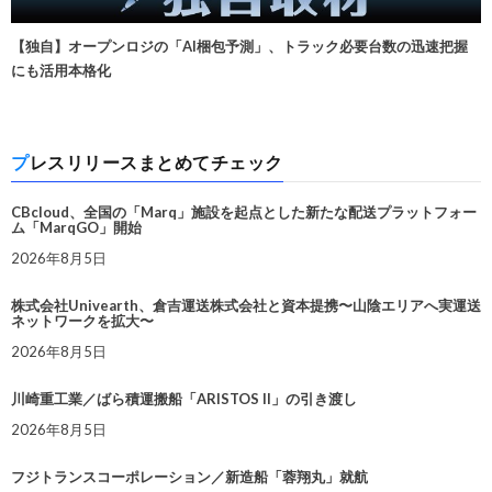
【独自】オープンロジの「AI梱包予測」、トラック必要台数の迅速把握
にも活用本格化
プレスリリースまとめてチェック
CBcloud、全国の「Marq」施設を起点とした新たな配送プラットフォー
ム「MarqGO」開始
2026年8月5日
株式会社Univearth、倉吉運送株式会社と資本提携〜山陰エリアへ実運送
ネットワークを拡大〜
2026年8月5日
川崎重工業／ばら積運搬船「ARISTOS II」の引き渡し
2026年8月5日
フジトランスコーポレーション／新造船「蓉翔丸」就航