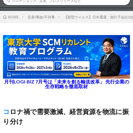
コロナショック
,
災害
,
プレスリリースなど
災害/事故/不祥事
【新型ウイルス】日本通運、旅行子会社2
HOME
月刊LOGI-BIZ 7月号は「未来を創る輸送改革」 先行企業の
生存戦略を徹底取材
コロナ禍で需要激減、経営資源を物流に振
り分け