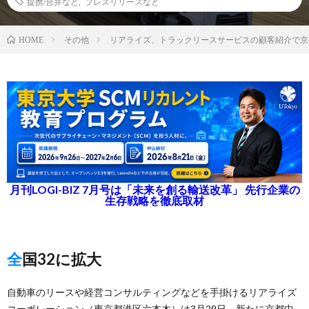
提携/合弁など
,
プレスリリースなど
その他
リアライズ、トラックリースサービスの顧客紹介で京
HOME
月刊LOGI-BIZ 7月号は「未来を創る輸送改革」 先行企業の
生存戦略を徹底取材
全国32に拡大
自動車のリースや経営コンサルティングなどを手掛けるリアライズ
コーポレーション（東京都港区六本木）は3月29日、新たに京都中