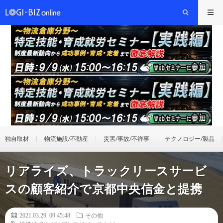
独自取材
物流施設/不動産
災害/事故/不祥事
テクノロジー/製品
リアライズ、トラックリースサービ
スの顧客紹介で京都中央信金と提携
2021.03.29 09:45:48
その他