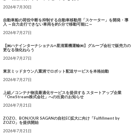
2026年7月30日
自動車船の荷役中断を抑制する自動車移動用「スケーター」を開発・導
入 ～自力走行できない車両を約5分で移動可能に～
2026年7月27日
【㈱ハナインターナショナル×星清重機運輸㈱】グループ会社で販売力の
更なる強化ねらう
2026年7月27日
東京ミッドタウン八重洲でロボット配送サービスを本格始動
2026年7月27日
上組／コンテナ物流最適化サービスを提供する スタートアップ企業
「OneStream株式会社」への出資のお知らせ
2026年7月21日
ZOZO、BONJOUR SAGANの自社EC拡大に向け「Fulfillment by
ZOZO」を提供開始
2026年7月21日