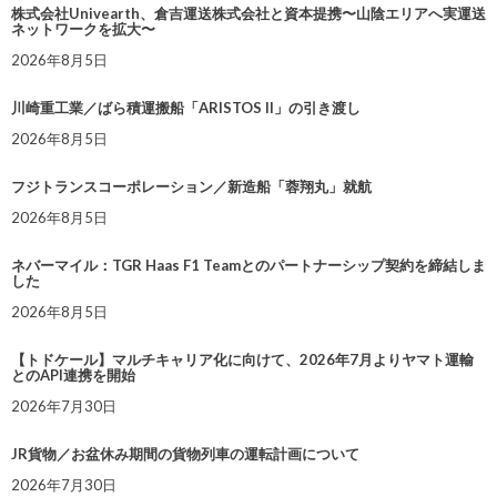
株式会社Univearth、倉吉運送株式会社と資本提携〜山陰エリアへ実運送
ネットワークを拡大〜
2026年8月5日
川崎重工業／ばら積運搬船「ARISTOS II」の引き渡し
2026年8月5日
フジトランスコーポレーション／新造船「蓉翔丸」就航
2026年8月5日
ネバーマイル：TGR Haas F1 Teamとのパートナーシップ契約を締結しま
した
2026年8月5日
【トドケール】マルチキャリア化に向けて、2026年7月よりヤマト運輸
とのAPI連携を開始
2026年7月30日
JR貨物／お盆休み期間の貨物列車の運転計画について
2026年7月30日