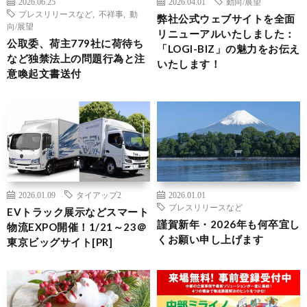
2026.06.25
2026.04.01
動向/展望
プレスリリースなど
,
不祥事
,
動
弊社公式ウェブサイトを全面
向/展望
リニューアルいたしました：
公取委、荷主779社に荷待ち
「LOGI-BIZ」の魅力をお伝え
など独禁法上の問題行為と注
いたします！
意喚起文書送付
2026.01.09
タイアップ2
2026.01.01
プレスリリースなど
EVトラック展示などスマート
謹賀新年・2026年も何卒宜し
物流EXPO開催！1/21～23＠
くお願い申し上げます
東京ビッグサイト[PR]