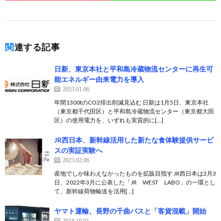
関連する記事
日新、東京本社と平和島冷蔵物流センターに再生可
能エネルギー由来電力を導入
2023.01.06
年間1300tのCO2排出削減見込む 日新は1月5日、東京本社
（東京都千代田区）と平和島冷蔵物流センター（東京都大田
区）の使用電力を、いずれも実質的に[…]
JR西日本、新幹線活用した新たな食体験提供サービ
スの実証実験へ
2023.02.06
産地でしか味わえなかったものを拡販目指す JR西日本は2月3
日、2022年3月に公表した「JR WEST LABO」の一環とし
て、新幹線荷物輸送を活用[…]
ヤマト運輸、長野の千曲バスと「客貨混載」開始
2018.10.01