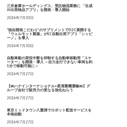
三井倉庫ホールディングス、受託物流業務に 「生成
AI出荷検品アプリ」を開発・導入開始
2026年7月30日
“独自開発こだわり”のサプリメントでD2C展開する
「ウェルモット製薬」がEC自動出荷アプリ「シッピ
ーノ」を導入
2026年7月30日
自動車船の荷役中断を抑制する自動車移動用「スケ
ーター」を開発・導入 ～自力走行できない車両を約
5分で移動可能に～
2026年7月27日
【㈱ハナインターナショナル×星清重機運輸㈱】グ
ループ会社で販売力の更なる強化ねらう
2026年7月27日
東京ミッドタウン八重洲でロボット配送サービスを
本格始動
2026年7月27日