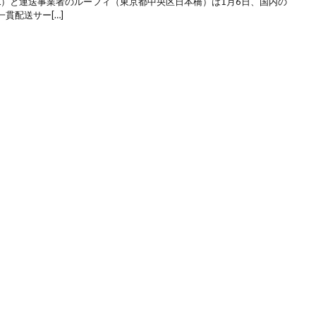
AL）と運送事業者のルーフィ（東京都中央区日本橋）は1月6日、国内の
貫配送サー[…]