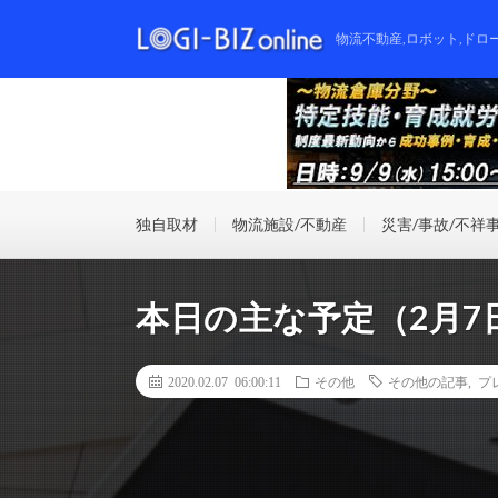
物流不動産,ロボット,ドロ
独自取材
物流施設/不動産
災害/事故/不祥
本日の主な予定（2月7
2020.02.07 06:00:11
その他
その他の記事
,
プ