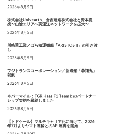
2026年8月5日
株式会社Univearth、倉吉運送株式会社と資本提
携〜山陰エリアへ実運送ネットワークを拡大〜
2026年8月5日
川崎重工業／ばら積運搬船「ARISTOS II」の引き渡
し
2026年8月5日
フジトランスコーポレーション／新造船「蓉翔丸」
就航
2026年8月5日
ネバーマイル：TGR Haas F1 Teamとのパートナー
シップ契約を締結しました
2026年8月5日
【トドケール】マルチキャリア化に向けて、2026
年7月よりヤマト運輸とのAPI連携を開始
2026年7月30日