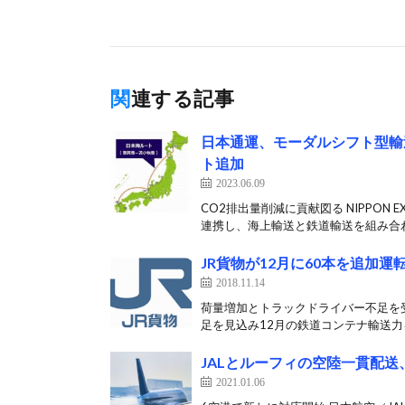
関連する記事
日本通運、モーダルシフト型輸送
ト追加
2023.06.09
CO2排出量削減に貢献図る NIPPON
連携し、海上輸送と鉄道輸送を組み合わ
JR貨物が12月に60本を追加運
2018.11.14
荷量増加とトラックドライバー不足を受
足を見込み12月の鉄道コンテナ輸送力を
JALとルーフィの空陸一貫配
2021.01.06