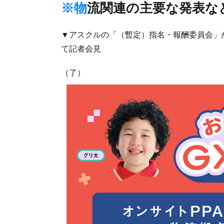
※物流関連の主要な発表な
▼アスクルの「（暫定）指名・報酬委員会」
て記者会見
（了）