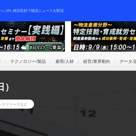
ーン,3PL,独自取材で物流ニュースを配信
事
テクノロジー/製品
雇用/人材
経営/業界動向
データ/
日）
レスリリースなど