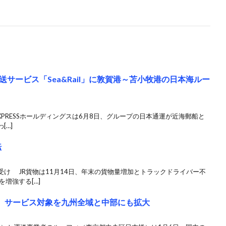
サービス「Sea&Rail」に敦賀港～苫小牧港の日本海ルー
 EXPRESSホールディングスは6月8日、グループの日本通運が近海郵船と
[…]
転
け JR貨物は11月14日、年末の貨物量増加とトラックドライバー不
増強する[…]
送、サービス対象を九州全域と中部にも拡大