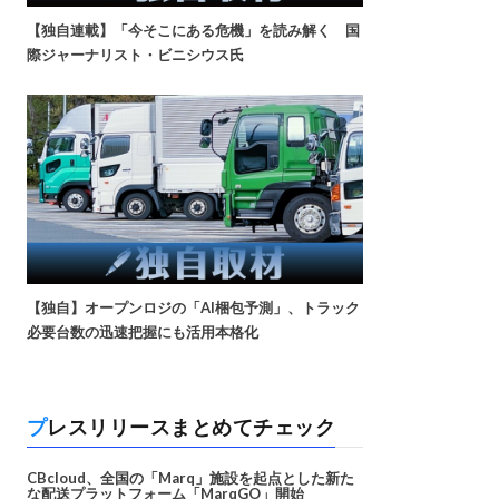
【独自連載】「今そこにある危機」を読み解く 国
際ジャーナリスト・ビニシウス氏
【独自】オープンロジの「AI梱包予測」、トラック
必要台数の迅速把握にも活用本格化
プレスリリースまとめてチェック
CBcloud、全国の「Marq」施設を起点とした新た
な配送プラットフォーム「MarqGO」開始